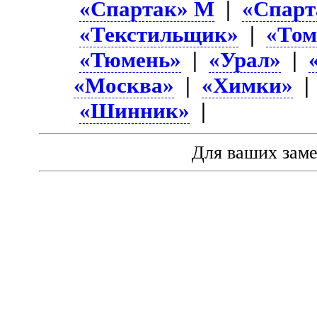
«Спартак» М
|
«Спарт
«Текстильщик»
|
«Том
«Тюмень»
|
«Урал»
|
«Москва»
|
«Химки»
«Шинник»
|
Для ваших зам