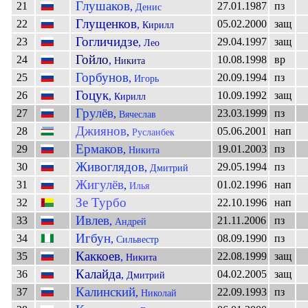
Глушаков
21
27.01.1987
пз
,
Денис
Глущенков
22
05.02.2000
защ
,
Кирилл
Гогличидзе
23
29.04.1997
защ
,
Лео
Гойло
24
10.08.1998
вр
,
Никита
Горбунов
25
20.09.1994
пз
,
Игорь
Гоцук
26
10.09.1992
защ
,
Кирилл
Грулёв
27
23.03.1999
пз
,
Вячеслав
Джиянов
28
05.06.2001
нап
,
Русланбек
Ермаков
29
19.01.2003
пз
,
Никита
Живоглядов
30
29.05.1994
пз
,
Дмитрий
Жигулёв
31
01.02.1996
нап
,
Илья
Зе Турбо
32
22.10.1996
нап
Ивлев
33
21.11.2006
пз
,
Андрей
Игбун
34
08.09.1990
пз
,
Сильвестр
Каккоев
35
22.08.1999
защ
,
Никита
Калайда
36
04.02.2005
защ
,
Дмитрий
Калинский
37
22.09.1993
пз
,
Николай