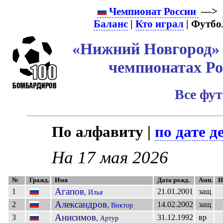
Чемпионат России
—>
Баланс
|
Кто играл
| Футбо
«Нижний Новгород» 
чемпионатах Ро
Все фу
По алфавиту |
по дате д
На 17 мая 2026
№
Гражд.
Имя
Дата рожд.
Амп.
И
Агапов
1
21.01.2001
защ
,
Илья
Александров
2
14.02.2002
защ
,
Виктор
Анисимов
3
31.12.1992
вр
,
Артур