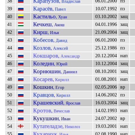
Карапузов
38
06.01.2000
пз
,
Владислав
Карасёв
39
10.07.1992
пз
,
Павел
Кастильо
40
03.10.2002
защ
,
Хуан
Кечкеш
41
04.01.1996
защ
,
Акош
Кирш
42
21.09.2004
защ
,
Илья
Кобесов
43
06.01.2000
пз
,
Давид
Козлов
44
25.12.1986
пз
,
Алексей
Кокшаров
45
20.12.2004
нап
,
Александр
Коледин
46
10.12.2004
защ
,
Юрий
Корнюшин
47
08.10.2001
защ
,
Даниил
Косарев
48
01.08.2001
нап
,
Кирилл
Кошкин
49
02.05.2006
вр
,
Егор
Кравцов
50
14.06.2002
пз
,
Кирилл
Крашевский
51
16.03.2004
защ
,
Ярослав
Кротов
52
14.02.1993
нап
,
Вячеслав
Кукушкин
53
24.07.2002
вр
,
Иван
Кутателадзе
54
19.03.2001
нап
,
Николоз
Кухарчук
55
02.08.1990
нап
,
Илья