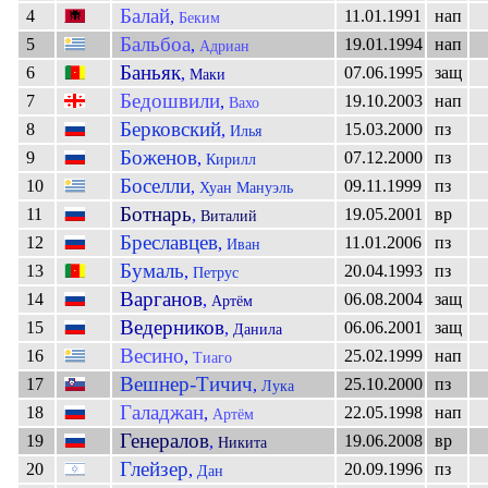
Балай
4
11.01.1991
нап
,
Беким
Бальбоа
5
19.01.1994
нап
,
Адриан
Баньяк
6
07.06.1995
защ
,
Маки
Бедошвили
7
19.10.2003
нап
,
Вахо
Берковский
8
15.03.2000
пз
,
Илья
Боженов
9
07.12.2000
пз
,
Кирилл
Боселли
10
09.11.1999
пз
,
Хуан Мануэль
Ботнарь
11
19.05.2001
вр
,
Виталий
Бреславцев
12
11.01.2006
пз
,
Иван
Бумаль
13
20.04.1993
пз
,
Петрус
Варганов
14
06.08.2004
защ
,
Артём
Ведерников
15
06.06.2001
защ
,
Данила
Весино
16
25.02.1999
нап
,
Тиаго
Вешнер-Тичич
17
25.10.2000
пз
,
Лука
Галаджан
18
22.05.1998
нап
,
Артём
Генералов
19
19.06.2008
вр
,
Никита
Глейзер
20
20.09.1996
пз
,
Дан