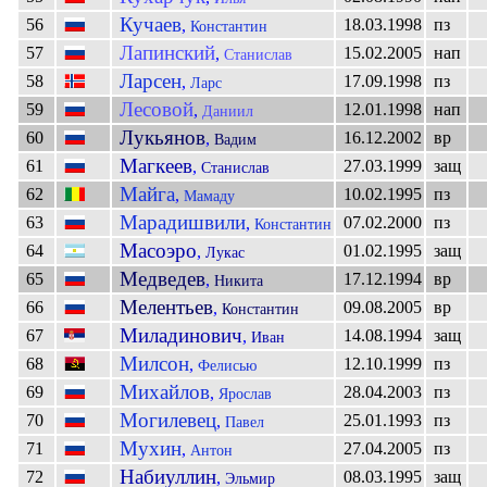
Кучаев
56
18.03.1998
пз
,
Константин
Лапинский
57
15.02.2005
нап
,
Станислав
Ларсен
58
17.09.1998
пз
,
Ларс
Лесовой
59
12.01.1998
нап
,
Даниил
Лукьянов
60
16.12.2002
вр
,
Вадим
Магкеев
61
27.03.1999
защ
,
Станислав
Майга
62
10.02.1995
пз
,
Мамаду
Марадишвили
63
07.02.2000
пз
,
Константин
Масоэро
64
01.02.1995
защ
,
Лукас
Медведев
65
17.12.1994
вр
,
Никита
Мелентьев
66
09.08.2005
вр
,
Константин
Миладинович
67
14.08.1994
защ
,
Иван
Милсон
68
12.10.1999
пз
,
Фелисью
Михайлов
69
28.04.2003
пз
,
Ярослав
Могилевец
70
25.01.1993
пз
,
Павел
Мухин
71
27.04.2005
пз
,
Антон
Набиуллин
72
08.03.1995
защ
,
Эльмир