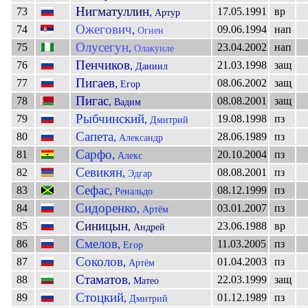
Нигматуллин
73
17.05.1991
вр
,
Артур
Ожегович
74
09.06.1994
нап
,
Огнен
Олусегун
75
23.04.2002
нап
,
Олакунле
Пенчиков
76
21.03.1998
защ
,
Даниил
Пигаев
77
08.06.2002
защ
,
Егор
Пигас
78
08.08.2001
защ
,
Вадим
Рыбчинский
79
19.08.1998
пз
,
Дмитрий
Сапета
80
28.06.1989
пз
,
Александр
Сарфо
81
20.10.2004
пз
,
Алекс
Севикян
82
08.08.2001
пз
,
Эдгар
Сефас
83
08.12.1999
пз
,
Ренальдо
Сидоренко
84
03.01.2007
пз
,
Артём
Синицын
85
23.06.1988
вр
,
Андрей
Смелов
86
11.03.2005
пз
,
Егор
Соколов
87
01.04.2003
пз
,
Артём
Стаматов
88
22.03.1999
защ
,
Матео
Стоцкий
89
01.12.1989
пз
,
Дмитрий