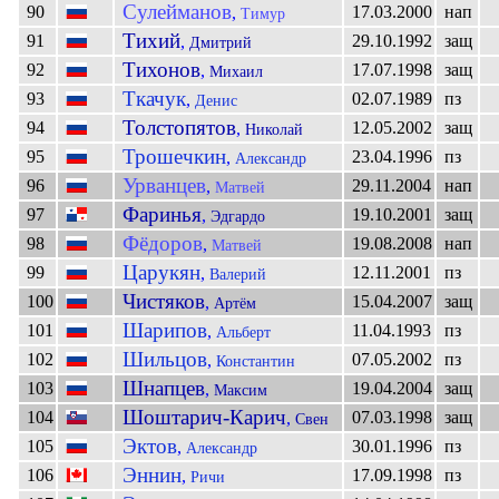
Сулейманов
90
17.03.2000
нап
,
Тимур
Тихий
91
29.10.1992
защ
,
Дмитрий
Тихонов
92
17.07.1998
защ
,
Михаил
Ткачук
93
02.07.1989
пз
,
Денис
Толстопятов
94
12.05.2002
защ
,
Николай
Трошечкин
95
23.04.1996
пз
,
Александр
Урванцев
96
29.11.2004
нап
,
Матвей
Фаринья
97
19.10.2001
защ
,
Эдгардо
Фёдоров
98
19.08.2008
нап
,
Матвей
Царукян
99
12.11.2001
пз
,
Валерий
Чистяков
100
15.04.2007
защ
,
Артём
Шарипов
101
11.04.1993
пз
,
Альберт
Шильцов
102
07.05.2002
пз
,
Константин
Шнапцев
103
19.04.2004
защ
,
Максим
Шоштарич-Карич
104
07.03.1998
защ
,
Свен
Эктов
105
30.01.1996
пз
,
Александр
Эннин
106
17.09.1998
пз
,
Ричи