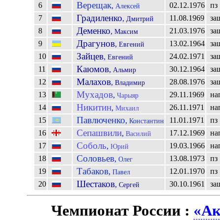
Верещак
6
02.12.1976
пз
,
Алексей
Градиленко
7
11.08.1969
за
,
Дмитрий
Деменко
8
21.03.1976
за
,
Максим
Драгунов
9
13.02.1964
за
,
Евгений
Зайцев
10
24.02.1971
за
,
Евгений
Каюмов
11
30.12.1964
за
,
Альмир
Малахов
12
28.08.1976
за
,
Владимир
Мухадов
13
29.11.1969
на
,
Чарыяр
Никитин
14
26.11.1971
на
,
Михаил
Павлюченко
15
11.01.1971
пз
,
Константин
Сепашвили
16
17.12.1969
на
,
Василий
Соболь
17
19.03.1966
на
,
Юрий
Соловьев
18
13.08.1973
пз
,
Олег
Табаков
19
12.01.1970
пз
,
Павел
Шестаков
20
30.10.1961
за
,
Сергей
Чемпионат России :
«Ак