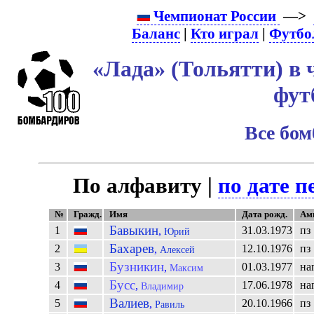
Чемпионат России
—>
Баланс
|
Кто играл
|
Футбо
«Лада» (Тольятти) в 
фут
Все бо
По алфавиту |
по дате п
№
Гражд.
Имя
Дата рожд.
Ам
Бавыкин
1
31.03.1973
пз
,
Юрий
Бахарев
2
12.10.1976
пз
,
Алексей
Бузникин
3
01.03.1977
на
,
Максим
Бусс
4
17.06.1978
на
,
Владимир
Валиев
5
20.10.1966
пз
,
Равиль