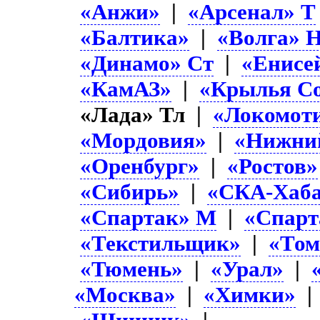
«Анжи»
|
«Арсенал» Т
«Балтика»
|
«Волга» 
«Динамо» Ст
|
«Енисе
«КамАЗ»
|
«Крылья Со
«Лада» Тл |
«Локомот
«Мордовия»
|
«Нижни
«Оренбург»
|
«Ростов»
«Сибирь»
|
«СКА-Хаба
«Спартак» М
|
«Спарт
«Текстильщик»
|
«Том
«Тюмень»
|
«Урал»
|
«Москва»
|
«Химки»