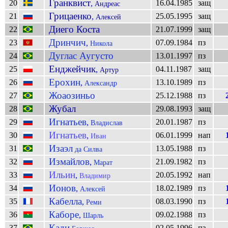
Гранквист
20
16.04.1985
защ
,
Андреас
Грицаенко
21
25.05.1995
защ
,
Алексей
Диего Коста
22
21.07.1999
защ
Дринчич
23
07.09.1984
пз
,
Никола
Дуглас Аугусто
24
13.01.1997
пз
Енджейчик
25
04.11.1987
защ
,
Артур
Ерохин
26
13.10.1989
пз
,
Александр
Жоаозиньо
27
25.12.1988
пз
Жубал
28
29.08.1993
защ
Игнатьев
29
20.01.1987
пз
,
Владислав
Игнатьев
30
06.01.1999
нап
,
Иван
Изаэл
31
13.05.1988
пз
да Силва
Измайлов
32
21.09.1982
пз
,
Марат
Ильин
33
20.05.1992
нап
,
Владимир
Ионов
34
18.02.1989
пз
,
Алексей
Кабелла
35
08.03.1990
пз
,
Реми
Каборе
36
09.02.1988
пз
,
Шарль
Кади
37
02.05.1996
пз