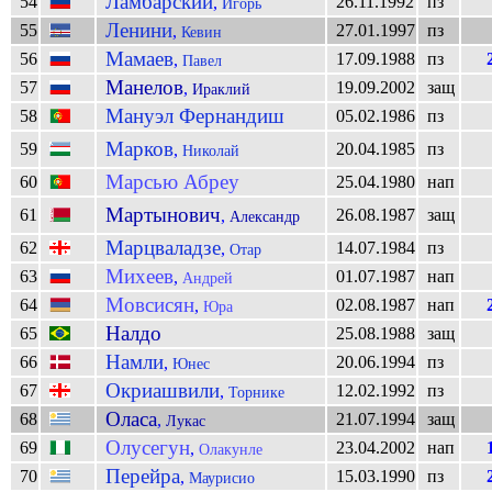
Ламбарский
54
26.11.1992
пз
,
Игорь
Ленини
55
27.01.1997
пз
,
Кевин
Мамаев
56
17.09.1988
пз
,
Павел
Манелов
57
19.09.2002
защ
,
Ираклий
Мануэл Фернандиш
58
05.02.1986
пз
Марков
59
20.04.1985
пз
,
Николай
Марсью Абреу
60
25.04.1980
нап
Мартынович
61
26.08.1987
защ
,
Александр
Марцваладзе
62
14.07.1984
пз
,
Отар
Михеев
63
01.07.1987
нап
,
Андрей
Мовсисян
64
02.08.1987
нап
,
Юра
Налдо
65
25.08.1988
защ
Намли
66
20.06.1994
пз
,
Юнес
Окриашвили
67
12.02.1992
пз
,
Торнике
Оласа
68
21.07.1994
защ
,
Лукас
Олусегун
69
23.04.2002
нап
,
Олакунле
Перейра
70
15.03.1990
пз
,
Маурисио