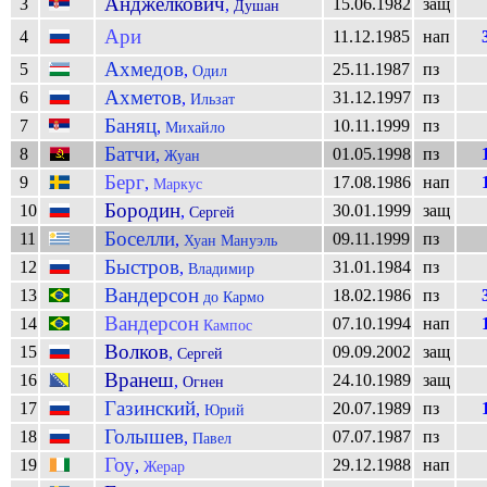
Анджелкович
3
15.06.1982
защ
,
Душан
Ари
4
11.12.1985
нап
Ахмедов
5
25.11.1987
пз
,
Одил
Ахметов
6
31.12.1997
пз
,
Ильзат
Баняц
7
10.11.1999
пз
,
Михайло
Батчи
8
01.05.1998
пз
,
Жуан
Берг
9
17.08.1986
нап
,
Маркус
Бородин
10
30.01.1999
защ
,
Сергей
Боселли
11
09.11.1999
пз
,
Хуан Мануэль
Быстров
12
31.01.1984
пз
,
Владимир
Вандерсон
13
18.02.1986
пз
до Кармо
Вандерсон
14
07.10.1994
нап
Кампос
Волков
15
09.09.2002
защ
,
Сергей
Вранеш
16
24.10.1989
защ
,
Огнен
Газинский
17
20.07.1989
пз
,
Юрий
Голышев
18
07.07.1987
пз
,
Павел
Гоу
19
29.12.1988
нап
,
Жерар