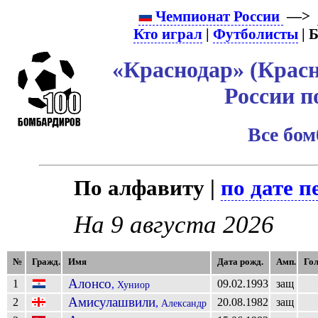
Чемпионат России
—>
Кто играл
|
Футболисты
| 
«Краснодар» (Красн
России п
Все бо
По алфавиту |
по дате п
На 9 августа 2026
№
Гражд.
Имя
Дата рожд.
Амп.
Го
Алонсо
1
09.02.1993
защ
,
Хуниор
Амисулашвили
2
20.08.1982
защ
,
Александр