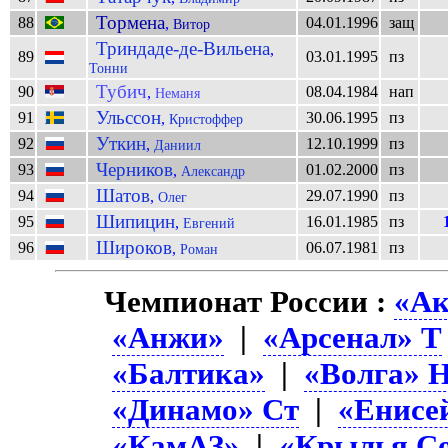
Тормена
88
04.01.1996
защ
,
Витор
Триндаде-де-Вильена
,
89
03.01.1995
пз
Тонни
Тубич
90
08.04.1984
нап
,
Неманя
Ульссон
91
30.06.1995
пз
,
Кристоффер
Уткин
92
12.10.1999
пз
,
Даниил
Черников
93
01.02.2000
пз
,
Александр
Шатов
94
29.07.1990
пз
,
Олег
Шипицин
95
16.01.1985
пз
,
Евгений
Широков
96
06.07.1981
пз
,
Роман
Чемпионат России :
«Ак
«Анжи»
|
«Арсенал» Т
«Балтика»
|
«Волга» 
«Динамо» Ст
|
«Енисе
«КамАЗ»
|
«Крылья Со