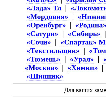
«Лада» Тл
|
«Локомот
«Мордовия»
|
«Нижни
«Оренбург»
|
«Родина
«Сатурн»
|
«Сибирь»
«Сочи»
|
«Спартак» М
«Текстильщик»
|
«Том
«Тюмень»
|
«Урал»
|
«Москва»
|
«Химки»
«Шинник»
|
Для ваших зам