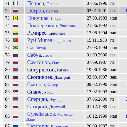
Перрен
71
07.06.1996
пз
,
Гаэтан
Петров
72
02.01.1991
пз
,
Сергей
Пикущак
73
27.03.1983
нап
,
Игорь
Подберёзкин
74
21.06.1992
пз
,
Вячеслав
Рамирес
75
12.08.1994
защ
,
Кристиан
Руй Мигел
76
15.11.1983
пз
Родригиш
Са
77
27.03.1994
нап
,
Витор
Сабуа
78
01.09.2000
пз
,
Леон
Самсонов
79
07.09.1987
пз
,
Олег
Сигурдссон
80
19.06.1986
защ
,
Рагнар
Скопинцев
81
02.03.1997
защ
,
Дмитрий
Смолов
82
09.02.1990
нап
,
Фёдор
Спаич
83
13.02.1993
защ
,
Урош
Сперцян
84
07.06.2000
пз
,
Эдуард
Стоцкий
85
01.12.1989
пз
,
Дмитрий
Сулейманов
,
Магомед-
86
16.12.1999
нап
Шапи
Татарчук
87
20.09.1987
пз
,
Владимир