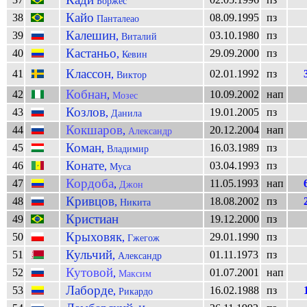
Боржес
Кайо
38
08.09.1995
пз
Панталеао
Калешин
39
03.10.1980
пз
,
Виталий
Кастаньо
40
29.09.2000
пз
,
Кевин
Классон
41
02.01.1992
пз
,
Виктор
Кобнан
42
10.09.2002
нап
,
Мозес
Козлов
43
19.01.2005
пз
,
Данила
Кокшаров
44
20.12.2004
нап
,
Александр
Коман
45
16.03.1989
пз
,
Владимир
Конате
46
03.04.1993
пз
,
Муса
Кордоба
47
11.05.1993
нап
,
Джон
Кривцов
48
18.08.2002
пз
,
Никита
Кристиан
49
19.12.2000
пз
Крыховяк
50
29.01.1990
пз
,
Гжегож
Кульчий
51
01.11.1973
пз
,
Александр
Кутовой
52
01.07.2001
нап
,
Максим
Лаборде
53
16.02.1988
пз
,
Рикардо