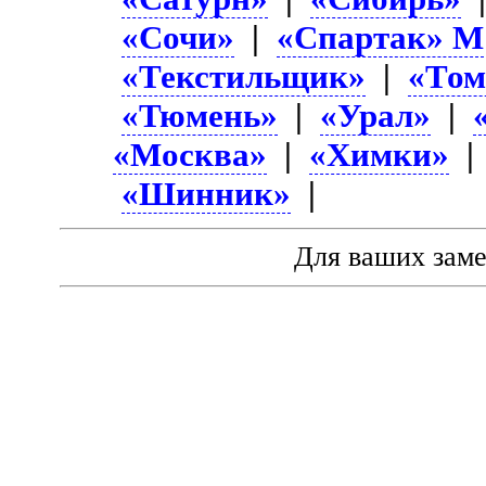
«Сочи»
|
«Спартак» М
«Текстильщик»
|
«Том
«Тюмень»
|
«Урал»
|
«Москва»
|
«Химки»
«Шинник»
|
Для ваших зам