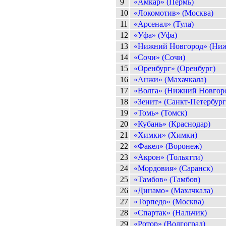
9
«Амкар» (Пермь)
10
«Локомотив» (Москва)
11
«Арсенал» (Тула)
12
«Уфа» (Уфа)
13
«Нижний Новгород» (Ниж
14
«Сочи» (Сочи)
15
«Оренбург» (Оренбург)
16
«Анжи» (Махачкала)
17
«Волга» (Нижний Новгор
18
«Зенит» (Санкт-Петербург
19
«Томь» (Томск)
20
«Кубань» (Краснодар)
21
«Химки» (Химки)
22
«Факел» (Воронеж)
23
«Акрон» (Тольятти)
24
«Мордовия» (Саранск)
25
«Тамбов» (Тамбов)
26
«Динамо» (Махачкала)
27
«Торпедо» (Москва)
28
«Спартак» (Нальчик)
29
«Ротор» (Волгоград)