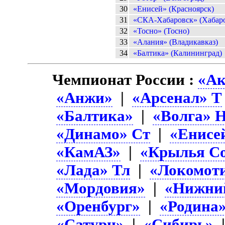
30
«Енисей» (Красноярск)
31
«СКА-Хабаровск» (Хабаро
32
«Тосно» (Тосно)
33
«Алания» (Владикавказ)
34
«Балтика» (Калининград)
Чемпионат России :
«Ак
«Анжи»
|
«Арсенал» Т
«Балтика»
|
«Волга» 
«Динамо» Ст
|
«Енисе
«КамАЗ»
|
«Крылья Со
«Лада» Тл
|
«Локомот
«Мордовия»
|
«Нижни
«Оренбург»
|
«Родина
«Сатурн»
|
«Сибирь»