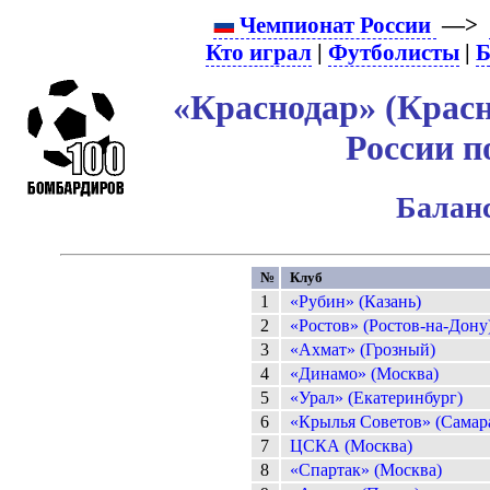
Чемпионат России
—>
Кто играл
|
Футболисты
|
Б
«Краснодар» (Красн
России п
Баланс
№
Клуб
1
«Рубин» (Казань)
2
«Ростов» (Ростов-на-Дону
3
«Ахмат» (Грозный)
4
«Динамо» (Москва)
5
«Урал» (Екатеринбург)
6
«Крылья Советов» (Самар
7
ЦСКА (Москва)
8
«Спартак» (Москва)