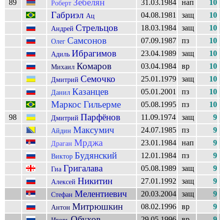
Зебелян
89
31.03.1984
нап
10
Роберт
Габриэл
04.08.1981
защ
10
Ац
Стрельцов
18.03.1984
защ
10
Андрей
Самсонов
07.09.1987
пз
10
Олег
Ибрагимов
23.04.1989
защ
10
Адиль
Комаров
03.04.1984
вр
10
Михаил
Семочко
25.01.1979
защ
10
Дмитрий
Казанцев
05.01.2001
пз
10
Данил
Маркос Гильерме
05.08.1995
пз
10
Парфёнов
98
11.09.1974
защ
9
Дмитрий
Максумич
24.07.1985
пз
9
Айдин
Мрджа
23.01.1984
нап
9
Драган
Будянский
12.01.1984
пз
9
Виктор
Григалава
05.08.1989
защ
9
Гиа
Никитин
27.01.1992
защ
9
Алексей
Мелентиевич
20.03.2004
защ
9
Стефан
Митрюшкин
08.02.1996
вр
9
Антон
Обухов
29.05.1996
вр
9
Игорь