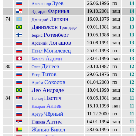
Зуев
26.06.1996
пз
14
Александр
Фаринья
19.10.2001
защ
14
Эдгардо
Ляпкин
74
16.09.1976
защ
13
Дмитрий
Даниэлсон
09.01.1981
защ
13
Триндаде
Ротенберг
19.05.1986
защ
13
Борис
Логашов
20.08.1991
защ
13
Арсений
Могилевец
25.01.1993
пз
13
Павел
Адеми
23.01.1996
нап
13
Кемаль
Динеев
80
30.10.1987
пз
12
Олег
Титов
29.05.1976
пз
12
Егор
Соколов
01.04.2003
пз
12
Артём
Лео Андраде
18.04.1998
защ
12
Настич
84
08.05.1981
защ
11
Ненад
Алиев
15.10.1998
нап
11
Камран
Чёрный
11.12.2000
пз
11
Артур
Антич
04.01.1994
защ
11
Никола
Жанью Бикел
28.06.1995
пз
11