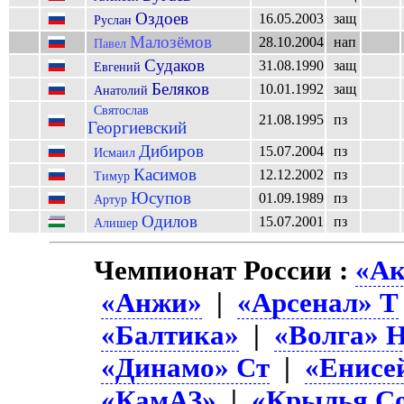
Оздоев
16.05.2003
защ
Руслан
Малозёмов
28.10.2004
нап
Павел
Судаков
31.08.1990
защ
Евгений
Беляков
10.01.1992
защ
Анатолий
Святослав
21.08.1995
пз
Георгиевский
Дибиров
15.07.2004
пз
Исмаил
Касимов
12.12.2002
пз
Тимур
Юсупов
01.09.1989
пз
Артур
Одилов
15.07.2001
пз
Алишер
Чемпионат России :
«Ак
«Анжи»
|
«Арсенал» Т
«Балтика»
|
«Волга» 
«Динамо» Ст
|
«Енисе
«КамАЗ»
|
«Крылья Со