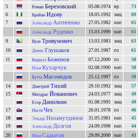
Березовский
5
05.08.1974
вр
73
Роман
Идову
6
18.05.1992
защ
69
Брайан
Антипенко
7
27.05.1982
нап
65
Александр
Руденко
15.03.1999
нап
65
Александр
Тривунович
9
13.03.1983
защ
63
Вуле
Глушаков
10
27.01.1987
пз
61
Денис
Боженов
11
07.12.2000
пз
58
Кирилл
Кухарчук
02.08.1990
нап
58
Илья
Магомедов
25.12.1997
пз
58
Бутта
Тихий
14
29.10.1992
защ
57
Дмитрий
Йованович
15
24.03.1977
защ
49
Миодраг
Данилкин
01.08.1995
защ
49
Егор
Чех
17
26.01.1978
пз
46
Настя
Низамутдинов
18
31.05.1981
нап
45
Эльдар
Долгов
19
24.09.1998
нап
44
Александр
Садыгов
20
29.09.2000
нап
43
Илья