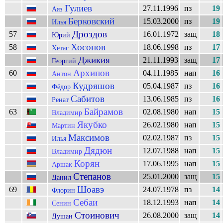
Гулиев
27.11.1996
пз
19
Аяз
Берковский
15.03.2000
пз
19
Илья
Дроздов
57
16.01.1972
защ
18
Юрий
Хосонов
58
18.06.1998
пз
17
Хетаг
Джикия
21.11.1993
защ
17
Георгий
Архипов
60
04.11.1985
нап
16
Антон
Кудряшов
05.04.1987
пз
16
Фёдор
Сабитов
13.06.1985
пз
16
Ренат
Байрамов
63
02.08.1980
нап
15
Владимир
Якубко
26.02.1980
нап
15
Мартин
Максимов
02.02.1987
пз
15
Илья
Дядюн
12.07.1988
нап
15
Владимир
Корян
17.06.1995
нап
15
Аршак
Степанов
25.01.2000
защ
15
Данил
Шоавэ
69
24.07.1978
пз
14
Флорин
Себаи
18.12.1993
нап
14
Сенин
Стоинович
26.08.2000
защ
14
Душан