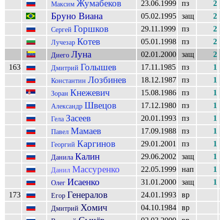
Жумабеков
23.06.1999
пз
2
Максим
Бруно Виана
05.02.1995
защ
2
Горшков
29.11.1999
пз
2
Сергей
Котев
05.01.1998
пз
2
Лучезар
Луна
02.01.2000
защ
2
Диего
Голышев
163
17.11.1985
пз
1
Дмитрий
Лозбинев
18.12.1987
пз
1
Константин
Кнежевич
15.08.1986
пз
1
Зоран
Швецов
17.12.1980
пз
1
Александр
Засеев
20.01.1993
пз
1
Гела
Мамаев
17.09.1988
пз
1
Павел
Каргинов
29.01.2001
пз
1
Георгий
Калин
29.06.2002
защ
1
Данила
Массуренко
22.05.1999
нап
1
Данил
Исаенко
31.01.2000
защ
1
Олег
Генералов
173
24.01.1993
вр
Егор
Хомич
04.10.1984
вр
Дмитрий