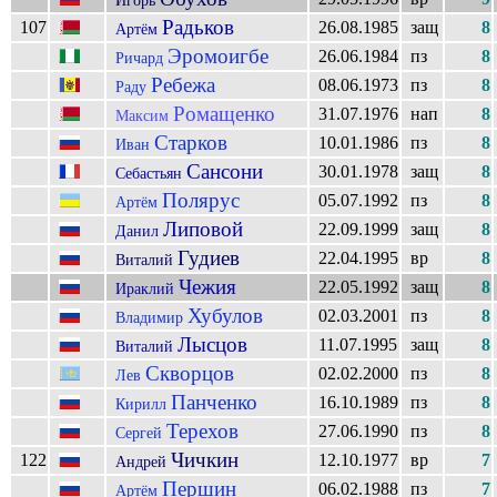
Радьков
107
26.08.1985
защ
8
Артём
Эромоигбе
26.06.1984
пз
8
Ричард
Ребежа
08.06.1973
пз
8
Раду
Ромащенко
31.07.1976
нап
8
Максим
Старков
10.01.1986
пз
8
Иван
Сансони
30.01.1978
защ
8
Себастьян
Полярус
05.07.1992
пз
8
Артём
Липовой
22.09.1999
защ
8
Данил
Гудиев
22.04.1995
вр
8
Виталий
Чежия
22.05.1992
защ
8
Ираклий
Хубулов
02.03.2001
пз
8
Владимир
Лысцов
11.07.1995
защ
8
Виталий
Скворцов
02.02.2000
пз
8
Лев
Панченко
16.10.1989
пз
8
Кирилл
Терехов
27.06.1990
пз
8
Сергей
Чичкин
122
12.10.1977
вр
7
Андрей
Першин
06.02.1988
пз
7
Артём