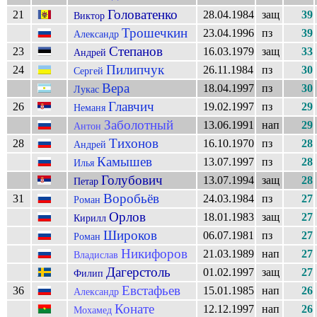
Головатенко
21
28.04.1984
защ
39
Виктор
Трошечкин
23.04.1996
пз
39
Александр
Степанов
23
16.03.1979
защ
33
Андрей
Пилипчук
24
26.11.1984
пз
30
Сергей
Вера
18.04.1997
пз
30
Лукас
Главчич
26
19.02.1997
пз
29
Неманя
Заболотный
13.06.1991
нап
29
Антон
Тихонов
28
16.10.1970
пз
28
Андрей
Камышев
13.07.1997
пз
28
Илья
Голубович
13.07.1994
защ
28
Петар
Воробьёв
31
24.03.1984
пз
27
Роман
Орлов
18.01.1983
защ
27
Кирилл
Широков
06.07.1981
пз
27
Роман
Никифоров
21.03.1989
нап
27
Владислав
Дагерстоль
01.02.1997
защ
27
Филип
Евстафьев
36
15.01.1985
нап
26
Александр
Конате
12.12.1997
нап
26
Мохамед