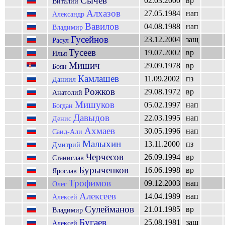
Сычёв
02.03.2000
вр
Виталий
Алхазов
27.05.1984
нап
Александр
Вавилов
04.08.1988
нап
Владимир
Гусейнов
23.12.2004
защ
Расул
Тусеев
19.07.2002
вр
Илья
Мишич
29.09.1978
вр
Боян
Камлашев
11.09.2002
пз
Даниил
Рожков
29.08.1972
вр
Анатолий
Мишуков
05.02.1997
нап
Богдан
Давыдов
22.03.1995
нап
Денис
Ахмаев
30.05.1996
нап
Саид-Али
Малыхин
13.11.2000
пз
Дмитрий
Черчесов
26.09.1994
вр
Станислав
Бурыченков
16.06.1998
вр
Ярослав
Трофимов
09.12.2003
нап
Олег
Алексеев
14.04.1989
нап
Алексей
Сулейманов
21.01.1985
вр
Владимир
Бугаев
25.08.1981
защ
Алексей