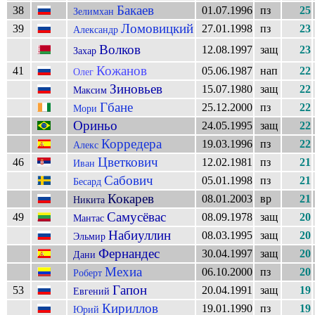
Бакаев
38
01.07.1996
пз
25
Зелимхан
Ломовицкий
39
27.01.1998
пз
23
Александр
Волков
12.08.1997
защ
23
Захар
Кожанов
41
05.06.1987
нап
22
Олег
Зиновьев
15.07.1980
защ
22
Максим
Гбане
25.12.2000
пз
22
Мори
Ориньо
24.05.1995
защ
22
Корредера
19.03.1996
пз
22
Алекс
Цветкович
46
12.02.1981
пз
21
Иван
Сабович
05.01.1998
пз
21
Бесард
Кокарев
08.01.2003
вр
21
Никита
Самусёвас
49
08.09.1978
защ
20
Мантас
Набиуллин
08.03.1995
защ
20
Эльмир
Фернандес
30.04.1997
защ
20
Дани
Мехиа
06.10.2000
пз
20
Роберт
Гапон
53
20.04.1991
защ
19
Евгений
Кириллов
19.01.1990
пз
19
Юрий