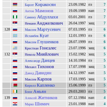
Киракосян
23.09.1982
пз
7
Барсег
Мамонов
19.09.1989
нап
7
Антон
Абдуллахи
03.01.2001
пз
7
Самину
Анджелкович
26.04.1997
защ
7
Неманя
Мартусевич
128
07.03.1995
пз
6
Максим
Куат
12.01.1993
пз
6
Исламбек
Глушенков
28.07.1999
пз
6
Максим
Гонсалес
23.07.1996
защ
6
Кристиан
Мияйлович
132
15.02.1982
защ
5
Никола
Данцев
14.10.1984
пз
5
Александр
Тихонов
17.07.1998
защ
5
Михаил
Давидян
14.12.1997
нап
5
Давид
Карпов
17.03.1995
защ
5
Максим
Капленко
15.06.1999
пз
5
Кирилл
Амьян
29.03.2003
пз
5
Бони
Житников
139
07.12.1984
нап
4
Алексей
Шимич
23.01.1988
нап
4
Марко