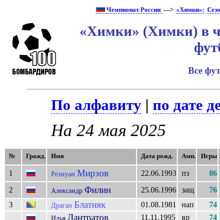
Чемпионат России
—>
«Химки»:
Сез
«Химки» (Химки) в ч
фут
Все фу
По алфавиту
|
по дате д
На 24 мая 2025
№
Гражд.
Имя
Дата рожд.
Амп.
Игры
Мирзов
1
22.06.1993
пз
86
Резиуан
Филин
2
25.06.1996
защ
76
Александр
Блатняк
3
01.08.1981
нап
74
Драган
Лантратов
11.11.1995
вр
74
Илья