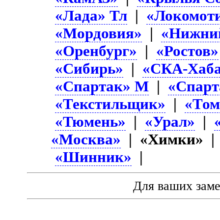
«Лада» Тл
|
«Локомот
«Мордовия»
|
«Нижни
«Оренбург»
|
«Ростов»
«Сибирь»
|
«СКА-Хаба
«Спартак» М
|
«Спарт
«Текстильщик»
|
«Том
«Тюмень»
|
«Урал»
|
«Москва»
| «Химки» 
«Шинник»
|
Для ваших зам