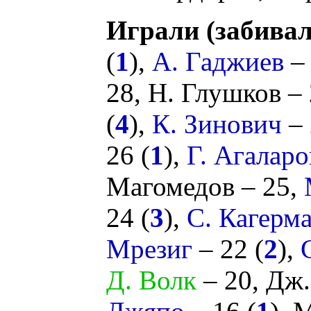
Играли (забивал
(
1
),
А. Гаджиев
– 
28,
Н. Глушков
– 
(
4
),
К. Зинович
– 
26 (
1
),
Г. Агаларо
Магомедов
– 25,
24 (
3
),
С. Кагерм
Мрезиг
– 22 (
2
),
Д. Волк
– 20,
Дж.