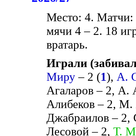
Место: 4. Матчи: 
мячи 4 – 2. 18 иг
вратарь.
Играли (забивал
Миру
– 2 (
1
),
А. 
Агаларов
– 2,
А. 
Алибеков
– 2,
М.
Джабраилов
– 2,
Лесовой
– 2,
Т. М