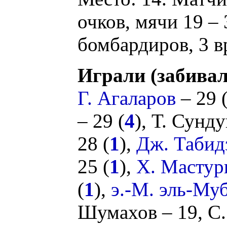
очков, мячи 19 – 
бомбардиров, 3 в
Играли (забивал
Г. Агаларов
– 29 
– 29 (
4
),
Т. Сунду
28 (
1
),
Дж. Табид
25 (
1
),
Х. Мастур
(
1
),
э.-М. эль-Му
Шумахов
– 19,
С.