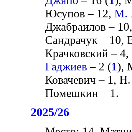
Джяпо
– 16 (
1
),
М
Юсупов
– 12,
М. 
Джабраилов
– 10
Сандрачук
– 10,
Крачковский
– 4,
Гаджиев
– 2 (
1
),
Ковачевич
– 1,
Н.
Помешкин
– 1.
2025/26
Место: 14. Матчи: