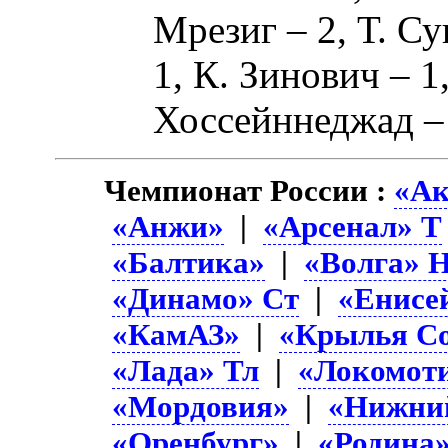
Мрезиг
– 2,
Т. Су
1,
К. Зинович
– 1
Хоссейннеджад
–
Чемпионат России :
«Ак
«Анжи»
|
«Арсенал» Т
«Балтика»
|
«Волга» 
«Динамо» Ст
|
«Енисе
«КамАЗ»
|
«Крылья Со
«Лада» Тл
|
«Локомот
«Мордовия»
|
«Нижни
«Оренбург»
|
«Родина