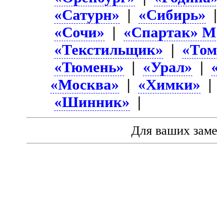
«Сатурн»
|
«Сибирь»
«Сочи»
|
«Спартак» М
«Текстильщик»
|
«Том
«Тюмень»
|
«Урал»
|
«Москва»
|
«Химки»
«Шинник»
|
Для ваших зам