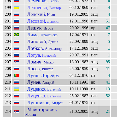
Лемешко
198
08.07.1972
пз
4
,
Сергей
Леоненко
199
05.10.1969
нап
4
,
Виктор
Лепский
200
19.01.2005
защ
4
,
Иван
Лесовой
201
12.01.1998
нап
51
,
Даниил
Лещук
202
20.02.1996
вр
47
,
Игорь
Лима
203
17.04.1971
пз
7
,
Франсиско
Липовой
204
22.09.1999
защ
5
,
Данил
Лобков
205
17.12.1989
защ
1
,
Александр
Логуа
206
29.07.1991
нап
1
,
Ираклий
Ломич
207
13.09.1983
защ
95
,
Марко
Лосев
208
25.06.1959
защ
11
,
Виктор
Луиш Лорейру
209
04.12.1976
пз
4
Лунёв
210
13.11.1991
вр
41
,
Андрей
Луценко
211
10.11.1980
пз
13
,
Евгений
Луценко
212
25.02.1987
нап
52
,
Евгений
Лушников
213
01.01.1975
пз
,
Андрей
Майсторович
,
214
21.02.2005
защ
21
Милан