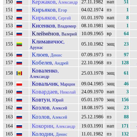
Кержаков
150
27.11.1982
нап
51
,
Александр
Кирьяков
151
04.02.1974
пз
1
,
Егор
Кирьяков
152
01.01.1970
нап
8
,
Сергей
Кисенков
153
08.10.1981
защ
1
,
Владимир
Клеймёнов
154
10.09.1965
вр
64
,
Валерий
Климавичюс
,
155
05.10.1982
защ
23
Арунас
Клюев
156
07.09.1973
пз
97
,
Денис
Кобелев
157
22.10.1968
пз
128
,
Андрей
Коваленко
,
158
25.03.1978
защ
61
Александр
Ковальчик
159
09.04.1985
защ
46
,
Марцин
Ковардаев
160
24.09.1970
нап
3
,
Николай
Ковтун
161
05.01.1970
защ
156
,
Юрий
Козлов
162
18.08.1975
защ
23
,
Алексей
Козлов
163
25.12.1986
пз
88
,
Алексей
Кокорин
164
19.03.1991
нап
171
,
Александр
Колодин
165
11.01.1982
пз
132
,
Денис