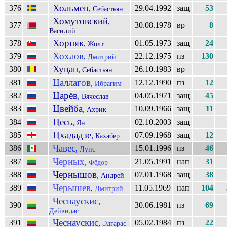
Хольмен
376
29.04.1992
защ
53
,
Себастьян
Хомутовский
,
377
30.08.1978
вр
8
Василий
Хорняк
378
01.05.1973
защ
24
,
Жолт
Хохлов
379
22.12.1975
пз
130
,
Дмитрий
Хуцан
380
26.10.1983
вр
,
Себастьян
Цаллагов
381
12.12.1990
пз
12
,
Ибрагим
Царёв
382
04.05.1971
защ
45
,
Вячеслав
Цвейба
383
10.09.1966
защ
11
,
Ахрик
Цесь
384
02.10.2003
защ
,
Ян
Цхададзе
385
07.09.1968
защ
12
,
Кахабер
Чавес
386
15.01.1996
пз
46
,
Луис
Черных
387
21.05.1991
нап
31
,
Фёдор
Чернышов
388
07.01.1968
защ
38
,
Андрей
Черышев
389
11.05.1969
нап
104
,
Дмитрий
Чеснаускис
,
390
30.06.1981
пз
69
Дейвидас
Чеснаускис
391
05.02.1984
пз
22
,
Эдгарас