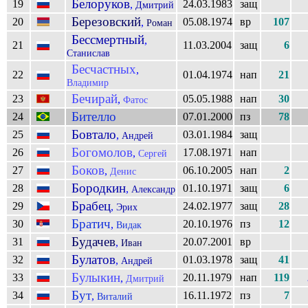
Белоруков
19
24.03.1983
защ
,
Дмитрий
Березовский
20
05.08.1974
вр
107
,
Роман
Бессмертный
,
21
11.03.2004
защ
6
Станислав
Бесчастных
,
22
01.04.1974
нап
21
Владимир
Бечирай
23
05.05.1988
нап
30
,
Фатос
Бителло
24
07.01.2000
пз
78
Бовтало
25
03.01.1984
защ
,
Андрей
Богомолов
26
17.08.1971
нап
,
Сергей
Боков
27
06.10.2005
нап
2
,
Денис
Бородкин
28
01.10.1971
защ
6
,
Александр
Брабец
29
24.02.1977
защ
28
,
Эрих
Братич
30
20.10.1976
пз
12
,
Видак
Будачев
31
20.07.2001
вр
,
Иван
Булатов
32
01.03.1978
защ
41
,
Андрей
Булыкин
33
20.11.1979
нап
119
,
Дмитрий
Бут
34
16.11.1972
пз
7
,
Виталий