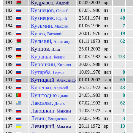
Кудравец
181
02.09.2003
вр
,
Андрей
Кузнецов
182
07.05.1986
пз
14
,
Сергей
Кузнецов
183
25.01.1974
пз
48
,
Юрий
Кузьмин
184
01.06.1996
пз
7
,
Максим
Кулёв
185
20.01.1976
пз
19
,
Виталий
Кульчий
186
01.11.1973
пз
62
,
Александр
Купцов
187
25.01.2002
вр
,
Илья
Кураньи
188
02.03.1982
нап
123
,
Кевин
Курочкин
189
30.06.1988
пз
,
Кирилл
Кутарба
190
10.09.1978
нап
8
,
Герман
Кутицкий
191
01.01.2002
защ
69
,
Александр
Куценко
192
26.12.1972
нап
43
,
Алексей
Куштодью
193
24.05.1983
пз
8
Диаш
Лаксальт
194
07.02.1993
пз
62
,
Диего
Лаюшкин
195
12.08.1972
защ
1
,
Максим
Лёвин
196
28.03.1995
пз
3
,
Владислав
Левицкий
197
26.11.1972
вр
13
,
Максим