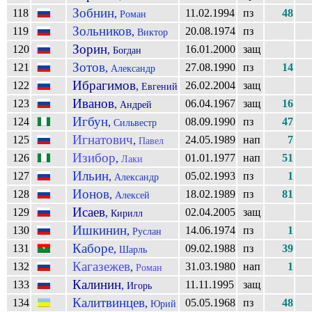
Зобнин
118
11.02.1994
пз
48
,
Роман
Зольников
119
20.08.1974
пз
,
Виктор
Зорин
120
16.01.2000
защ
,
Богдан
Зотов
121
27.08.1990
пз
14
,
Александр
Ибрагимов
122
26.02.2004
защ
,
Евгений
Иванов
123
06.04.1967
защ
16
,
Андрей
Игбун
124
08.09.1990
пз
47
,
Сильвестр
Игнатович
125
24.05.1989
нап
7
,
Павел
Изибор
126
01.01.1977
нап
51
,
Лаки
Ильин
127
05.02.1993
пз
1
,
Александр
Ионов
128
18.02.1989
пз
81
,
Алексей
Исаев
129
02.04.2005
защ
,
Кирилл
Ишкинин
130
14.06.1974
пз
1
,
Руслан
Каборе
131
09.02.1988
пз
39
,
Шарль
Кагазежев
132
31.03.1980
нап
1
,
Роман
Калинин
133
11.11.1995
защ
,
Игорь
Калитвинцев
134
05.05.1968
пз
48
,
Юрий