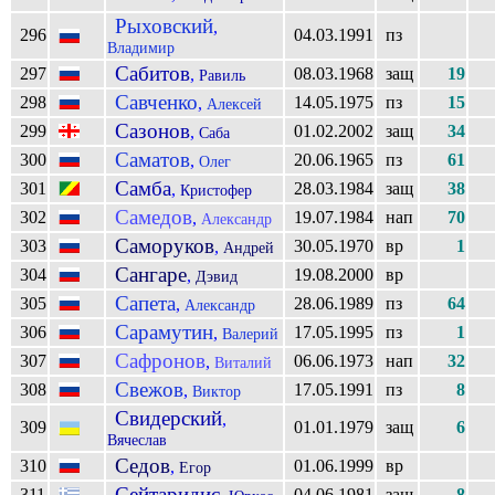
Рыховский
,
296
04.03.1991
пз
Владимир
Сабитов
297
08.03.1968
защ
19
,
Равиль
Савченко
298
14.05.1975
пз
15
,
Алексей
Сазонов
299
01.02.2002
защ
34
,
Саба
Саматов
300
20.06.1965
пз
61
,
Олег
Самба
301
28.03.1984
защ
38
,
Кристофер
Самедов
302
19.07.1984
нап
70
,
Александр
Саморуков
303
30.05.1970
вр
1
,
Андрей
Сангаре
304
19.08.2000
вр
,
Дэвид
Сапета
305
28.06.1989
пз
64
,
Александр
Сарамутин
306
17.05.1995
пз
1
,
Валерий
Сафронов
307
06.06.1973
нап
32
,
Виталий
Свежов
308
17.05.1991
пз
8
,
Виктор
Свидерский
,
309
01.01.1979
защ
6
Вячеслав
Седов
310
01.06.1999
вр
,
Егор
Сейтаридис
311
04.06.1981
защ
8