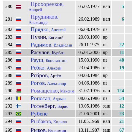
Прохоренков
,
280
05.02.1977
нап
5
Андрей
Прудников
,
281
26.02.1989
нап
6
Александр
Прядко
282
06.08.1979
пз
,
Алексей
Пузин
283
20.03.1990
вр
,
Евгений
Радимов
284
26.11.1975
пз
22
,
Владислав
Расулов
285
05.01.2006
вр
11
,
Курбан
Рауш
286
15.03.1990
пз
48
,
Константин
Ребко
287
23.04.1986
пз
19
,
Алексей
Ребров
288
04.03.1984
вр
,
Артём
Рогов
289
04.06.1986
пз
,
Александр
Ромащенко
290
31.07.1976
нап
124
,
Максим
Ропотан
291
08.05.1986
пз
54
,
Адрьян
Ротенберг
292
19.05.1986
защ
12
,
Борис
Рубенс
293
21.06.2001
пз
23
Рыбаков
294
11.05.1969
нап
21
,
Кирилл
Рыков
295
13.11.1987
защ
67
,
Владимир