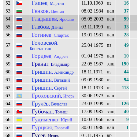
Гашек
52
11.10.1969
пз
16
,
Мартин
Генков
53
08.02.1984
нап
37
,
Цветан
Гладышев
54
05.05.2003
нап
99
,
Ярослав
Глебов
55
03.11.1999
пз
33
,
Данил
Гогниев
56
19.01.1981
нап
28
,
Спартак
Головской
,
57
25.04.1975
пз
49
Константин
Гордеев
58
01.04.1975
нап
10
,
Андрей
Гранат
59
22.05.1987
защ
190
,
Владимир
Гришин
60
18.11.1971
пз
44
,
Александр
Гришин
61
09.09.1980
пз
94
,
Виталий
Гришин
62
18.11.1973
пз
113
,
Сергей
Гроховский
63
30.06.1973
нап
,
Игорь
Грулёв
64
23.03.1999
пз
126
,
Вячеслав
Губочан
65
17.09.1985
защ
40
,
Томаш
Гудименко
66
10.03.1966
нап
9
,
Юрий
Гурцкая
67
30.01.1986
нап
1
,
Георгий
Гусев
68
01.11.1975
вр
,
Игорь