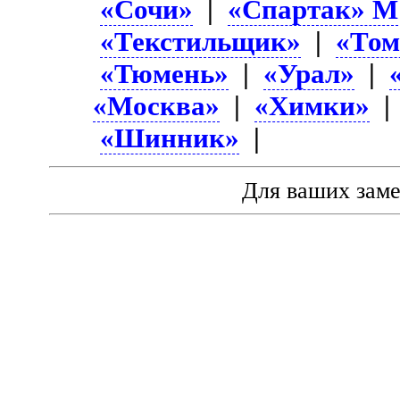
«Сочи»
|
«Спартак» М
«Текстильщик»
|
«Том
«Тюмень»
|
«Урал»
|
«Москва»
|
«Химки»
«Шинник»
|
Для ваших зам