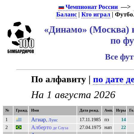
Чемпионат России
—>
Баланс
|
Кто играл
| Футбо
«Динамо» (Москва) 
по ф
Все фу
По алфавиту |
по дате д
На 1 августа 2026
№
Гражд.
Имя
Дата рожд.
Амп.
Игры
Го
Агиар
1
17.11.1985
пз
14
,
Луис
Алберто
2
27.04.1975
нап
22
де Соуза