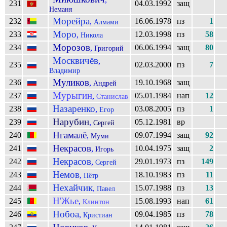
231
04.03.1992
защ
Неманя
Морейра
232
16.06.1978
пз
1
,
Алмами
Моро
233
12.03.1998
пз
58
,
Никола
Морозов
234
06.06.1994
защ
80
,
Григорий
Москвичёв
,
235
02.03.2000
пз
7
Владимир
Муликов
236
19.10.1968
защ
,
Андрей
Мурыгин
237
05.01.1984
нап
12
,
Станислав
Назаренко
238
03.08.2005
пз
1
,
Егор
Нарубин
239
05.12.1981
вр
,
Сергей
Нгамалё
240
09.07.1994
защ
92
,
Муми
Некрасов
241
10.04.1975
защ
2
,
Игорь
Некрасов
242
29.01.1973
пз
149
,
Сергей
Немов
243
18.10.1983
пз
11
,
Пётр
Нехайчик
244
15.07.1988
пз
13
,
Павел
Н'Жье
245
15.08.1993
нап
61
,
Клинтон
Нобоа
246
09.04.1985
пз
78
,
Кристиан