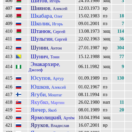
Шитов
406
24.10.1986
защ
3
,
Игорь
Шиянов
407
12.03.1973
вр
,
Алексей
Шкабара
408
15.02.1983
пз
18
,
Олег
Школик
409
09.01.2001
пз
7
,
Игорь
Штанюк
410
13.08.1973
защ
114
,
Сергей
Шульгин
411
22.02.1963
защ
36
,
Сергей
Шунин
412
27.01.1987
вр
304
,
Антон
Шунич
413
15.12.1988
защ
77
,
Тони
Энакархире
,
414
06.11.1982
защ
9
Джозеф
Юсупов
415
01.09.1989
пз
130
,
Артур
Юшков
416
01.02.1967
пз
,
Алексей
Ягуби
417
08.11.1994
пз
,
Моштаг
Якубко
418
26.02.1980
нап
11
,
Мартин
Янчер
419
08.01.1989
пз
20
,
Якоб
Ярмолицкий
420
10.04.1994
защ
,
Артём
Яруков
421
16.07.2001
вр
,
Владислав