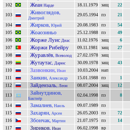
Жеан
102
18.11.1979
защ
22
Нарде
Живоглядов
,
103
29.05.1994
пз
21
Дмитрий
Жирков
104
20.08.1983
пз
54
,
Юрий
Жоаозиньо
105
25.12.1988
пз
49
Жорже Луис
106
11.02.1976
защ
6
Диас
Жоржи Рибейру
107
09.11.1981
защ
27
Журавлёв
108
27.02.1978
защ
,
Всеволод
Жутаутас
109
30.09.1978
защ
43
,
Дарюс
Зазвонкин
110
10.03.2004
нап
,
Иван
Заикин
111
15.01.1988
пз
1
,
Александр
Зайдензаль
112
08.07.2004
защ
12
,
Леон
Зайнутдинов
,
113
02.04.1998
пз
8
Бактиёр
Замалиев
114
09.07.1989
пз
,
Наиль
Захарян
115
26.05.2003
пз
72
,
Арсен
Збончак
116
21.07.1975
пз
14
,
Мартин
Зириков
117
06.02.1998
вр
,
Иван