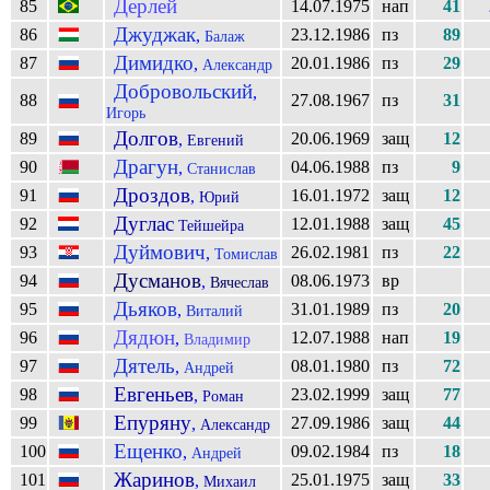
Дерлей
85
14.07.1975
нап
41
Джуджак
86
23.12.1986
пз
89
,
Балаж
Димидко
87
20.01.1986
пз
29
,
Александр
Добровольский
,
88
27.08.1967
пз
31
Игорь
Долгов
89
20.06.1969
защ
12
,
Евгений
Драгун
90
04.06.1988
пз
9
,
Станислав
Дроздов
91
16.01.1972
защ
12
,
Юрий
Дуглас
92
12.01.1988
защ
45
Тейшейра
Дуймович
93
26.02.1981
пз
22
,
Томислав
Дусманов
94
08.06.1973
вр
,
Вячеслав
Дьяков
95
31.01.1989
пз
20
,
Виталий
Дядюн
96
12.07.1988
нап
19
,
Владимир
Дятель
97
08.01.1980
пз
72
,
Андрей
Евгеньев
98
23.02.1999
защ
77
,
Роман
Епуряну
99
27.09.1986
защ
44
,
Александр
Ещенко
100
09.02.1984
пз
18
,
Андрей
Жаринов
101
25.01.1975
защ
33
,
Михаил