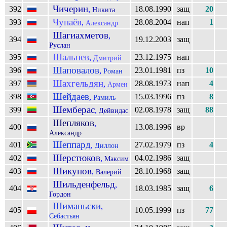
Чичерин
392
18.08.1990
защ
20
,
Никита
Чупаёв
393
28.08.2004
нап
1
,
Александр
Шагиахметов
,
394
19.12.2003
защ
Руслан
Шальнев
395
23.12.1975
нап
,
Дмитрий
Шаповалов
396
23.01.1981
пз
10
,
Роман
Шахгельдян
397
28.08.1973
нап
4
,
Армен
Шейдаев
398
15.03.1996
пз
8
,
Рамиль
Шемберас
399
02.08.1978
защ
88
,
Дейвидас
Шепляков
,
400
13.08.1996
вр
Александр
Шеппард
401
27.02.1979
пз
4
,
Диллон
Шерстюков
402
04.02.1986
защ
,
Максим
Шикунов
403
28.10.1968
защ
,
Валерий
Шильденфельд
,
404
18.03.1985
защ
6
Гордон
Шиманьски
,
405
10.05.1999
пз
77
Себастьян