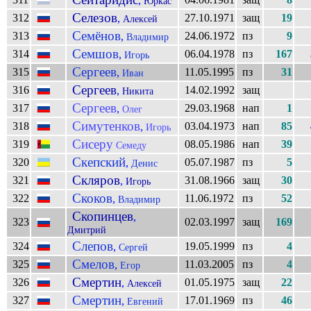
,
Юркас
Селезов
312
27.10.1971
защ
19
,
Алексей
Семёнов
313
24.06.1972
пз
9
,
Владимир
Семшов
314
06.04.1978
пз
167
,
Игорь
Сергеев
315
11.05.1995
пз
31
,
Иван
Сергеев
316
14.02.1992
защ
,
Никита
Сергеев
317
29.03.1968
нап
1
,
Олег
Симутенков
318
03.04.1973
нап
85
,
Игорь
Сисеру
319
08.05.1986
нап
39
Семеду
Скепский
320
05.07.1987
пз
5
,
Денис
Скляров
321
31.08.1966
защ
30
,
Игорь
Скоков
322
11.06.1972
пз
52
,
Владимир
Скопинцев
,
323
02.03.1997
защ
169
Дмитрий
Слепов
324
19.05.1999
пз
4
,
Сергей
Смелов
325
11.03.2005
пз
4
,
Егор
Смертин
326
01.05.1975
защ
22
,
Алексей
Смертин
327
17.01.1969
пз
46
,
Евгений