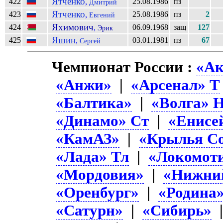
Ятченко
422
25.08.1986
пз
,
Дмитрий
Ятченко
423
25.08.1986
пз
2
,
Евгений
Яхимович
424
06.09.1968
защ
127
,
Эрик
Яшин
425
03.01.1981
пз
67
,
Сергей
Чемпионат России :
«Ак
«Анжи»
|
«Арсенал» Т
«Балтика»
|
«Волга» 
«Динамо» Ст
|
«Енисе
«КамАЗ»
|
«Крылья Со
«Лада» Тл
|
«Локомот
«Мордовия»
|
«Нижни
«Оренбург»
|
«Родина
«Сатурн»
|
«Сибирь»