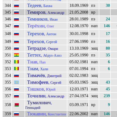
Тедеев
344
18.09.1969
пз
30
,
Бахва
Темиров
345
21.05.2008
вр
,
Александр
Темников
346
28.01.1989
пз
24
,
Иван
Терёхин
347
12.08.1970
нап
146
,
Олег
Терехов
348
30.01.1998
пз
17
,
Антон
Терехов
349
27.06.1990
пз
16
,
Сергей
Тетрадзе
350
13.10.1969
защ
80
,
Омари
Теттех
351
25.05.1990
пз
35
,
Абдул-Азиз
Тиав
352
05.02.1981
нап
6
,
Пап
Тиам
353
07.01.1994
пз
6
,
Хали
Тимачёв
354
02.02.1983
защ
,
Дмитрий
Тимофеев
355
05.03.1965
защ
43
,
Сергей
Тишков
356
12.03.1971
нап
45
,
Юрий
Точилин
357
27.04.1974
защ
239
,
Александр
Тумилович
,
358
03.09.1971
вр
9
Геннадий
Тюкавин
359
22.06.2002
нап
146
,
Константин