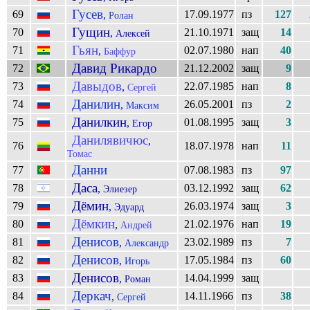
Гусев
69
17.09.1977
пз
127
,
Ролан
Гущин
70
21.10.1971
защ
14
,
Алексей
Гьян
71
02.07.1980
нап
40
,
Баффур
Давид Рикардо
72
21.12.2002
защ
9
Давыдов
73
22.07.1985
нап
8
,
Сергей
Данилин
74
26.05.2001
пз
2
,
Максим
Данилкин
75
01.08.1995
защ
3
,
Егор
Данилявичюс
,
76
18.07.1978
нап
11
Томас
Данни
77
07.08.1983
пз
97
Даса
78
03.12.1992
защ
62
,
Элиезер
Дёмин
79
26.03.1974
защ
3
,
Эдуард
Дёмкин
80
21.02.1976
нап
19
,
Андрей
Денисов
81
23.02.1989
пз
7
,
Александр
Денисов
82
17.05.1984
пз
60
,
Игорь
Денисов
83
14.04.1999
защ
,
Роман
Деркач
84
14.11.1966
пз
38
,
Сергей