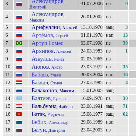
Александров
,
3
31.07.2006
пз
9
Дмитрий
Александров
,
4
26.01.2002
пз
Максим
Арифуллин
5
13.10.1970
защ
3
,
Алексей
Артёмов
6
01.01.1978
нап
13
,
Сергей
Артур Гомес
7
03.07.1998
пз
30
Архипов
8
24.03.1983
пз
1
,
Алексей
Атаулин
9
02.05.1965
пз
,
Ренат
Аюпов
10
23.03.1972
пз
35
,
Ансар
Бабаев
11
30.03.2004
нап
16
,
Ульви
Баккал
12
27.02.1985
пз
4
,
Отман
Балахонов
13
15.01.2005
защ
,
Максим
Балтиев
14
16.09.1978
пз
30
,
Руслан
Бальбуэна
15
23.08.1991
защ
71
,
Фабиан
Батак
16
15.08.1977
защ
62
,
Радослав
Бебих
17
29.08.1989
нап
,
Александр
Бегун
18
23.04.2003
пз
,
Дмитрий