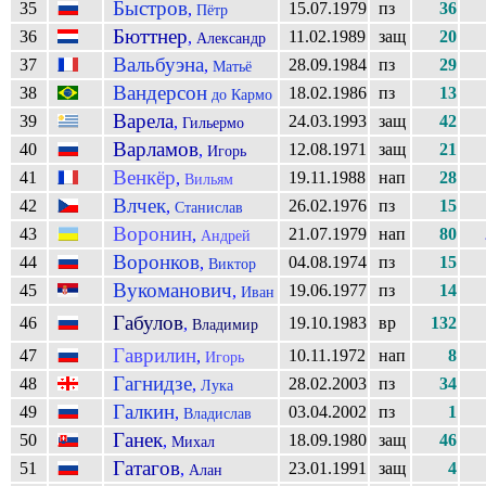
Быстров
35
15.07.1979
пз
36
,
Пётр
Бюттнер
36
11.02.1989
защ
20
,
Александр
Вальбуэна
37
28.09.1984
пз
29
,
Матьё
Вандерсон
38
18.02.1986
пз
13
до Кармо
Варела
39
24.03.1993
защ
42
,
Гильермо
Варламов
40
12.08.1971
защ
21
,
Игорь
Венкёр
41
19.11.1988
нап
28
,
Вильям
Влчек
42
26.02.1976
пз
15
,
Станислав
Воронин
43
21.07.1979
нап
80
,
Андрей
Воронков
44
04.08.1974
пз
15
,
Виктор
Вукоманович
45
19.06.1977
пз
14
,
Иван
Габулов
46
19.10.1983
вр
132
,
Владимир
Гаврилин
47
10.11.1972
нап
8
,
Игорь
Гагнидзе
48
28.02.2003
пз
34
,
Лука
Галкин
49
03.04.2002
пз
1
,
Владислав
Ганек
50
18.09.1980
защ
46
,
Михал
Гатагов
51
23.01.1991
защ
4
,
Алан