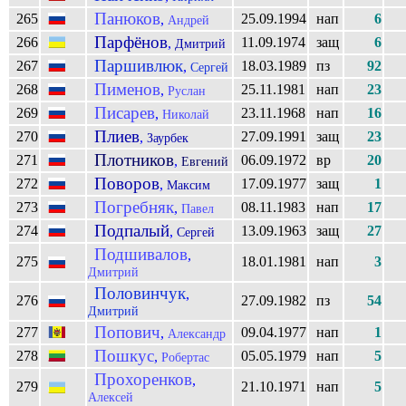
Панюков
265
25.09.1994
нап
6
,
Андрей
Парфёнов
266
11.09.1974
защ
6
,
Дмитрий
Паршивлюк
267
18.03.1989
пз
92
,
Сергей
Пименов
268
25.11.1981
нап
23
,
Руслан
Писарев
269
23.11.1968
нап
16
,
Николай
Плиев
270
27.09.1991
защ
23
,
Заурбек
Плотников
271
06.09.1972
вр
20
,
Евгений
Поворов
272
17.09.1977
защ
1
,
Максим
Погребняк
273
08.11.1983
нап
17
,
Павел
Подпалый
274
13.09.1963
защ
27
,
Сергей
Подшивалов
,
275
18.01.1981
нап
3
Дмитрий
Половинчук
,
276
27.09.1982
пз
54
Дмитрий
Попович
277
09.04.1977
нап
1
,
Александр
Пошкус
278
05.05.1979
нап
5
,
Робертас
Прохоренков
,
279
21.10.1971
нап
5
Алексей