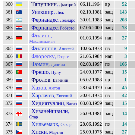
Тяпушкин
360
06.11.1964
вр
52
,
Дмитрий
Уилкшир
361
02.10.1981
защ
143
,
Люк
Фернандес
362
30.01.1983
защ
208
,
Леандро
Фернандес
363
07.06.2000
защ
73
,
Роберто
Филипп
,
364
01.03.1994
нап
27
Максимилиан
Филиппов
365
10.06.1973
пз
9
,
Алексей
Флореску
366
21.05.1984
нап
3
,
Георге
Фомин
367
02.03.1997
пз
166
,
Даниил
Фрешо
368
24.09.1977
защ
15
,
Нуну
Фролов
369
05.02.1988
вр
1
,
Евгений
Хазов
370
28.04.1979
нап
45
,
Антон
Харлачёв
371
20.01.1974
пз
42
,
Евгений
Хидиятуллин
372
03.03.1959
защ
15
,
Вагиз
Хизанейшвили
,
373
26.09.1981
защ
14
Отар
Хильемарк
374
28.06.1992
пз
14
,
Оскар
Хиски
375
25.09.1975
защ
27
,
Мартин