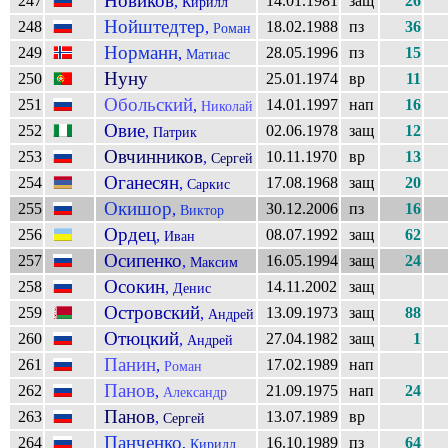
Новиков
247
14.01.1981
защ
26
,
Кирилл
Нойштедтер
248
18.02.1988
пз
36
,
Роман
Норманн
249
28.05.1996
пз
15
,
Матиас
Нуну
250
25.01.1974
вр
11
Обольский
251
14.01.1997
нап
16
,
Николай
Овие
252
02.06.1978
защ
12
,
Патрик
Овчинников
253
10.11.1970
вр
13
,
Сергей
Оганесян
254
17.08.1968
защ
20
,
Саркис
Окишор
255
30.12.2006
пз
16
,
Виктор
Ордец
256
08.07.1992
защ
62
,
Иван
Осипенко
257
16.05.1994
защ
24
,
Максим
Осокин
258
14.11.2002
защ
,
Денис
Островский
259
13.09.1973
защ
88
,
Андрей
Отюцкий
260
27.04.1982
защ
1
,
Андрей
Панин
261
17.02.1989
нап
,
Роман
Панов
262
21.09.1975
нап
24
,
Александр
Панов
263
13.07.1989
вр
,
Сергей
Панченко
264
16.10.1989
пз
64
,
Кирилл