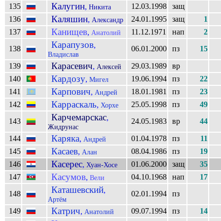
Калугин
135
12.03.1998
защ
,
Никита
Каляшин
136
24.01.1995
защ
1
,
Александр
Канищев
137
11.12.1971
нап
2
,
Анатолий
Карапузов
,
138
06.01.2000
пз
15
Владислав
Карасевич
139
29.03.1989
вр
,
Алексей
Кардозу
140
19.06.1994
пз
22
,
Мигел
Карпович
141
18.01.1981
пз
23
,
Андрей
Карраскаль
142
25.05.1998
пз
49
,
Хорхе
Карчемарскас
,
143
24.05.1983
вр
44
Жидрунас
Каряка
144
01.04.1978
пз
11
,
Андрей
Касаев
145
08.04.1986
пз
19
,
Алан
Касерес
146
01.06.2000
защ
35
,
Хуан-Хосе
Касумов
147
04.10.1968
нап
17
,
Вели
Каташевский
,
148
02.01.1994
пз
Артём
Катрич
149
09.07.1994
пз
14
,
Анатолий