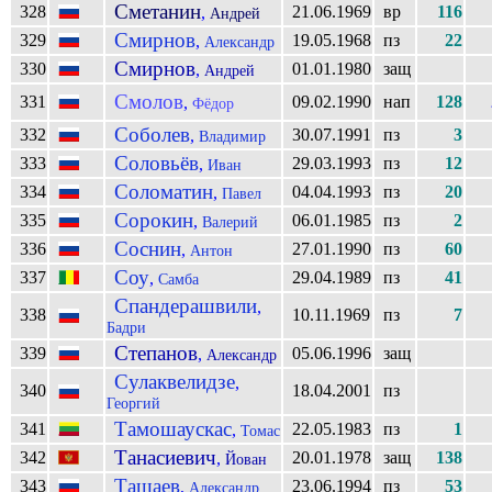
Сметанин
328
21.06.1969
вр
116
,
Андрей
Смирнов
329
19.05.1968
пз
22
,
Александр
Смирнов
330
01.01.1980
защ
,
Андрей
Смолов
331
09.02.1990
нап
128
,
Фёдор
Соболев
332
30.07.1991
пз
3
,
Владимир
Соловьёв
333
29.03.1993
пз
12
,
Иван
Соломатин
334
04.04.1993
пз
20
,
Павел
Сорокин
335
06.01.1985
пз
2
,
Валерий
Соснин
336
27.01.1990
пз
60
,
Антон
Соу
337
29.04.1989
пз
41
,
Самба
Спандерашвили
,
338
10.11.1969
пз
7
Бадри
Степанов
339
05.06.1996
защ
,
Александр
Сулаквелидзе
,
340
18.04.2001
пз
Георгий
Тамошаускас
341
22.05.1983
пз
1
,
Томас
Танасиевич
342
20.01.1978
защ
138
,
Йован
Ташаев
343
23.06.1994
пз
53
,
Александр