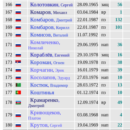
Колотовкин
166
28.09.1965
защ
56
,
Сергей
Комаров
167
03.04.1984
вр
1
,
Михаил
Комбаров
168
22.01.1987
пз
132
,
Дмитрий
Комбаров
169
22.01.1987
пз
101
,
Кирилл
Комисов
170
11.07.1992
пз
,
Виталий
Комличенко
,
171
29.06.1995
нап
36
Николай
Кораблёв
172
29.10.1978
защ
16
,
Евгений
Короман
173
19.09.1978
пз
38
,
Огнен
Корчагин
174
16.01.1979
нап
39
,
Эрик
Косолапов
175
27.03.1976
нап
10
,
Эдуард
Костюк
176
28.03.1972
пз
13
,
Владимир
Коштинья
177
01.12.1974
пз
10
Крамаренко
,
178
12.09.1974
вр
49
Дмитрий
Кривощеков
,
179
03.08.1968
нап
4
Платон
Крутов
180
19.04.1969
нап
22
,
Сергей