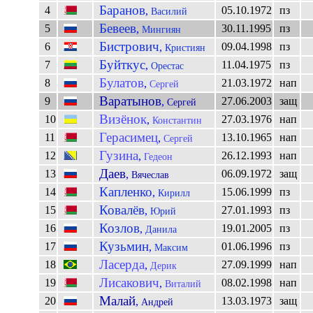
Баранов
4
05.10.1972
пз
,
Василий
Бевеев
5
30.11.1995
пз
,
Мингиян
Бистрович
6
09.04.1998
пз
,
Кристиян
Буйткус
7
11.04.1975
пз
,
Орестас
Булатов
8
21.03.1972
нап
,
Сергей
Варатынов
9
27.06.2003
защ
,
Сергей
Визёнок
10
27.03.1976
нап
,
Константин
Герасимец
11
13.10.1965
нап
,
Сергей
Гузина
12
26.12.1993
нап
,
Гедеон
Даев
13
06.09.1972
защ
,
Вячеслав
Капленко
14
15.06.1999
пз
,
Кирилл
Ковалёв
15
27.01.1993
пз
,
Юрий
Козлов
16
19.01.2005
пз
,
Данила
Кузьмин
17
01.06.1996
пз
,
Максим
Ласерда
18
27.09.1999
нап
,
Дерик
Лисакович
19
08.02.1998
нап
,
Виталий
Малай
20
13.03.1973
защ
,
Андрей