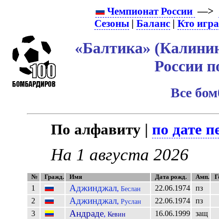
Чемпионат России
—>
Сезоны
|
Баланс
|
Кто игр
«Балтика» (Калинин
России п
Все бо
По алфавиту |
по дате п
На 1 августа 2026
№
Гражд.
Имя
Дата рожд.
Амп.
Г
Аджинджал
1
22.06.1974
пз
,
Беслан
Аджинджал
2
22.06.1974
пз
,
Руслан
Андраде
3
16.06.1999
защ
,
Кевин