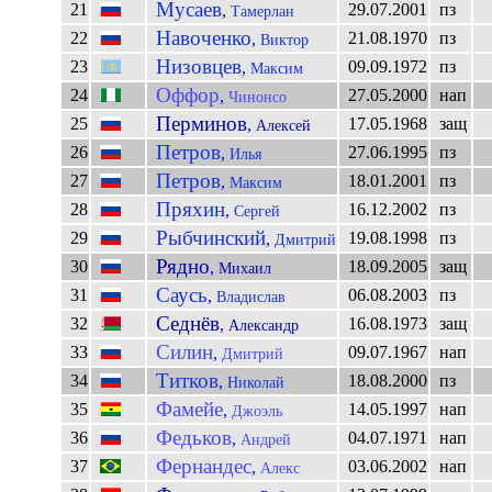
Мусаев
21
29.07.2001
пз
,
Тамерлан
Навоченко
22
21.08.1970
пз
,
Виктор
Низовцев
23
09.09.1972
пз
,
Максим
Оффор
24
27.05.2000
нап
,
Чинонсо
Перминов
25
17.05.1968
защ
,
Алексей
Петров
26
27.06.1995
пз
,
Илья
Петров
27
18.01.2001
пз
,
Максим
Пряхин
28
16.12.2002
пз
,
Сергей
Рыбчинский
29
19.08.1998
пз
,
Дмитрий
Рядно
30
18.09.2005
защ
,
Михаил
Саусь
31
06.08.2003
пз
,
Владислав
Седнёв
32
16.08.1973
защ
,
Александр
Силин
33
09.07.1967
нап
,
Дмитрий
Титков
34
18.08.2000
пз
,
Николай
Фамейе
35
14.05.1997
нап
,
Джоэль
Федьков
36
04.07.1971
нап
,
Андрей
Фернандес
37
03.06.2002
нап
,
Алекс