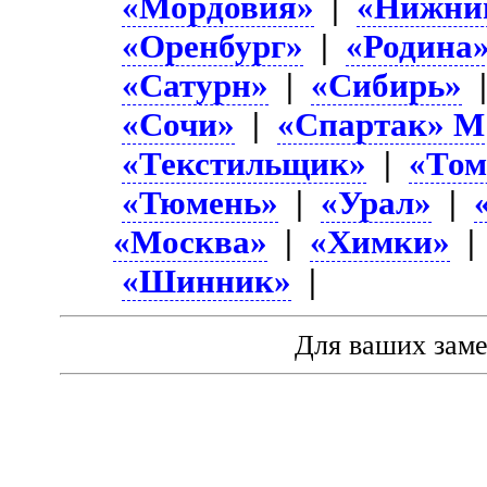
«Мордовия»
|
«Нижни
«Оренбург»
|
«Родина
«Сатурн»
|
«Сибирь»
«Сочи»
|
«Спартак» М
«Текстильщик»
|
«Том
«Тюмень»
|
«Урал»
|
«Москва»
|
«Химки»
«Шинник»
|
Для ваших зам