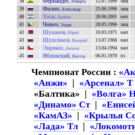
Фернандес
38
12.07.1999
защ
,
Роберто
Филин
39
25.06.1996
защ
,
Александр
Хиль
40
28.06.2001
нап
,
Брайан
Чивич
41
28.05.1996
защ
,
Элдар
Шуканов
42
10.03.1971
нап
,
Юрий
Шушляков
43
13.07.1966
нап
,
Валерий
Энрикес
44
13.04.1994
нап
,
Анхело
Яблонский
45
06.01.1970
пз
,
Виктор
Чемпионат России :
«Ак
«Анжи»
|
«Арсенал» Т
«Балтика» |
«Волга» 
«Динамо» Ст
|
«Енисе
«КамАЗ»
|
«Крылья Со
«Лада» Тл
|
«Локомот