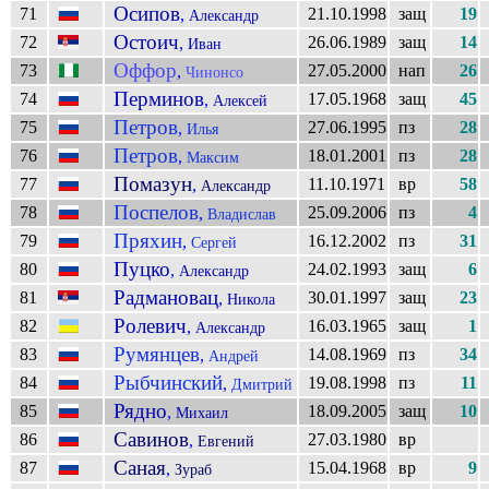
Осипов
71
21.10.1998
защ
19
,
Александр
Остоич
72
26.06.1989
защ
14
,
Иван
Оффор
73
27.05.2000
нап
26
,
Чинонсо
Перминов
74
17.05.1968
защ
45
,
Алексей
Петров
75
27.06.1995
пз
28
,
Илья
Петров
76
18.01.2001
пз
28
,
Максим
Помазун
77
11.10.1971
вр
58
,
Александр
Поспелов
78
25.09.2006
пз
4
,
Владислав
Пряхин
79
16.12.2002
пз
31
,
Сергей
Пуцко
80
24.02.1993
защ
6
,
Александр
Радмановац
81
30.01.1997
защ
23
,
Никола
Ролевич
82
16.03.1965
защ
1
,
Александр
Румянцев
83
14.08.1969
пз
34
,
Андрей
Рыбчинский
84
19.08.1998
пз
11
,
Дмитрий
Рядно
85
18.09.2005
защ
10
,
Михаил
Савинов
86
27.03.1980
вр
,
Евгений
Саная
87
15.04.1968
вр
9
,
Зураб