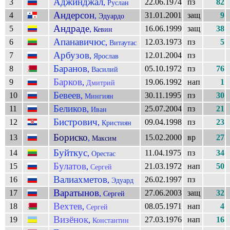
Аджинджал
3
22.06.1974
пз
82
,
Руслан
Андерсон
4
31.01.2001
защ
9
,
Эдуардо
Андраде
5
16.06.1999
защ
38
,
Кевин
Апанавичюс
6
12.03.1973
пз
5
,
Витаутас
Арбузов
7
12.01.2004
пз
,
Ярослав
Баранов
8
05.10.1972
пз
76
,
Василий
Барков
9
19.06.1992
нап
1
,
Дмитрий
Бевеев
10
30.11.1995
пз
30
,
Мингиян
Беликов
11
25.07.2004
пз
21
,
Иван
Бистрович
12
09.04.1998
пз
23
,
Кристиян
Бориско
13
15.02.2000
вр
27
,
Максим
Буйткус
14
11.04.1975
пз
34
,
Орестас
Булатов
15
21.03.1972
нап
50
,
Сергей
Валиахметов
16
26.02.1997
пз
,
Эдуард
Варатынов
17
27.06.2003
защ
32
,
Сергей
Вехтев
18
08.05.1971
нап
4
,
Сергей
Визёнок
19
27.03.1976
нап
16
,
Константин