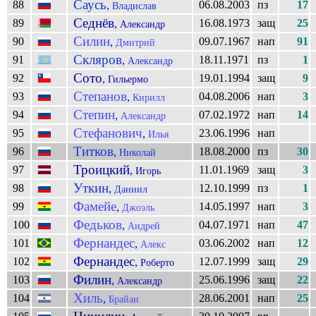
Саусь
88
06.08.2003
пз
17
,
Владислав
Седнёв
89
16.08.1973
защ
25
,
Александр
Силин
90
09.07.1967
нап
91
,
Дмитрий
Скляров
91
18.11.1971
пз
1
,
Александр
Сото
92
19.01.1994
защ
9
,
Гильермо
Степанов
93
04.08.2006
нап
3
,
Кирилл
Степин
94
07.02.1972
нап
14
,
Александр
Стефанович
95
23.06.1996
нап
,
Илья
Титков
96
18.08.2000
пз
30
,
Николай
Троицкий
97
11.01.1969
защ
3
,
Игорь
Уткин
98
12.10.1999
пз
1
,
Даниил
Фамейе
99
14.05.1997
нап
3
,
Джоэль
Федьков
100
04.07.1971
нап
47
,
Андрей
Фернандес
101
03.06.2002
нап
12
,
Алекс
Фернандес
102
12.07.1999
защ
29
,
Роберто
Филин
103
25.06.1996
защ
22
,
Александр
Хиль
104
28.06.2001
нап
25
,
Брайан