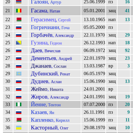
Галоян
20
25.06.1999
пз
16
,
Артур
Гасама
21
05.01.2001
защ
41
,
Натан
Герасимец
22
13.10.1965
нап
13
,
Сергей
Гогричиани
23
05.05.2000
пз
,
Гоча
Горбачёв
24
22.11.1970
защ
29
,
Александр
Гузина
25
26.12.1993
нап
18
,
Гедеон
Даев
26
06.09.1972
защ
92
,
Вячеслав
Дементьев
27
22.01.1970
защ
23
,
Андрей
Джанаев
28
13.03.1987
вр
3
,
Сослан
Дубинский
29
06.05.1979
защ
,
Ренат
Дудиев
30
15.06.1990
защ
13
,
Аслан
Жеймо
31
24.01.2001
вр
,
Никита
Жиров
32
24.01.1991
защ
19
,
Александр
Йенне
33
07.07.2000
пз
20
,
Тентон
Казаев
34
26.11.1991
пз
9
,
Ян
Капленко
35
15.06.1999
пз
11
,
Кирилл
Касторный
36
29.08.1970
защ
10
,
Олег