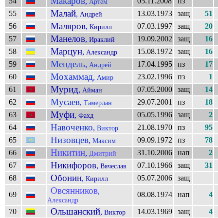
Макаров
54
05.11.2008
пз
,
Артём
Малай
55
13.03.1973
защ
51
,
Андрей
Маляров
56
07.03.1997
защ
20
,
Кирилл
Манелов
57
19.09.2002
защ
16
,
Ираклий
Марцун
58
15.08.1972
защ
16
,
Александр
Мендель
59
17.04.1995
пз
17
,
Андрей
Мохаммад
60
23.02.1996
пз
1
,
Амир
Мурид
61
07.05.2000
защ
14
,
Айман
Мусаев
62
29.07.2001
пз
18
,
Тамерлан
Муфи
63
05.05.1996
защ
2
,
Фахд
Навоченко
64
21.08.1970
пз
95
,
Виктор
Низовцев
65
09.09.1972
пз
78
,
Максим
Никитин
66
31.10.2006
нап
2
,
Дмитрий
Никифоров
67
07.10.1966
защ
31
,
Вячеслав
Обонин
68
05.07.2006
защ
,
Кирилл
Овсянников
,
69
08.08.1974
нап
4
Александр
Ольшанский
70
14.03.1969
защ
4
,
Виктор