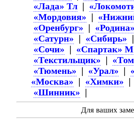
«Лада» Тл
|
«Локомот
«Мордовия»
|
«Нижни
«Оренбург»
|
«Родина
«Сатурн»
|
«Сибирь»
«Сочи»
|
«Спартак» М
«Текстильщик»
|
«Том
«Тюмень»
|
«Урал»
|
«Москва»
|
«Химки»
«Шинник»
|
Для ваших зам