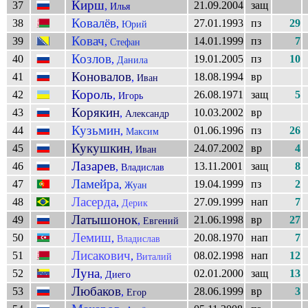
Кирш
37
21.09.2004
защ
,
Илья
Ковалёв
38
27.01.1993
пз
29
,
Юрий
Ковач
39
14.01.1999
пз
7
,
Стефан
Козлов
40
19.01.2005
пз
10
,
Данила
Коновалов
41
18.08.1994
вр
,
Иван
Король
42
26.08.1971
защ
5
,
Игорь
Корякин
43
10.03.2002
вр
,
Александр
Кузьмин
44
01.06.1996
пз
26
,
Максим
Кукушкин
45
24.07.2002
вр
4
,
Иван
Лазарев
46
13.11.2001
защ
8
,
Владислав
Ламейра
47
19.04.1999
пз
2
,
Жуан
Ласерда
48
27.09.1999
нап
7
,
Дерик
Латышонок
49
21.06.1998
вр
27
,
Евгений
Лемиш
50
20.08.1970
нап
7
,
Владислав
Лисакович
51
08.02.1998
нап
12
,
Виталий
Луна
52
02.01.2000
защ
13
,
Диего
Любаков
53
28.06.1999
вр
3
,
Егор