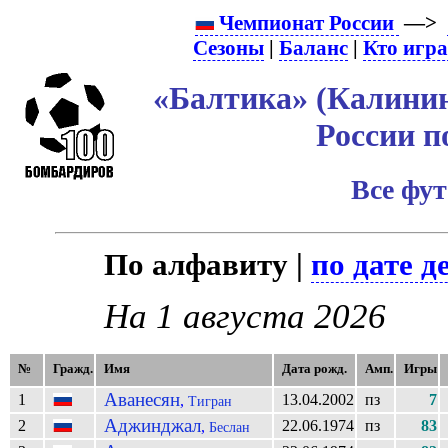
Чемпионат России
—>
Сезоны
|
Баланс
|
Кто игр
«Балтика» (Калинин
России п
Все фу
По алфавиту |
по дате д
На 1 августа 2026
№
Гражд.
Имя
Дата рожд.
Амп.
Игры
Аванесян
1
13.04.2002
пз
7
,
Тигран
Аджинджал
2
22.06.1974
пз
83
,
Беслан