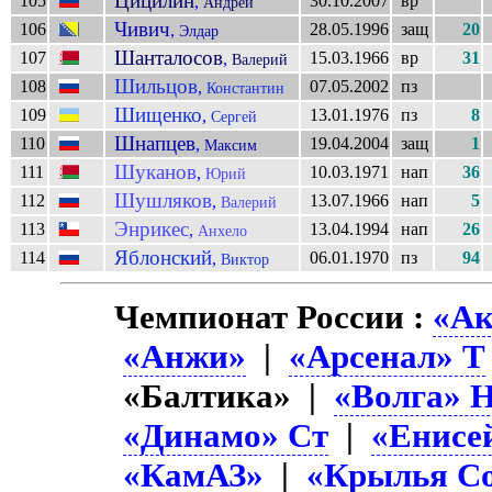
Цицилин
105
30.10.2007
вр
,
Андрей
Чивич
106
28.05.1996
защ
20
,
Элдар
Шанталосов
107
15.03.1966
вр
31
,
Валерий
Шильцов
108
07.05.2002
пз
,
Константин
Шищенко
109
13.01.1976
пз
8
,
Сергей
Шнапцев
110
19.04.2004
защ
1
,
Максим
Шуканов
111
10.03.1971
нап
36
,
Юрий
Шушляков
112
13.07.1966
нап
5
,
Валерий
Энрикес
113
13.04.1994
нап
26
,
Анхело
Яблонский
114
06.01.1970
пз
94
,
Виктор
Чемпионат России :
«Ак
«Анжи»
|
«Арсенал» Т
«Балтика» |
«Волга» 
«Динамо» Ст
|
«Енисе
«КамАЗ»
|
«Крылья Со