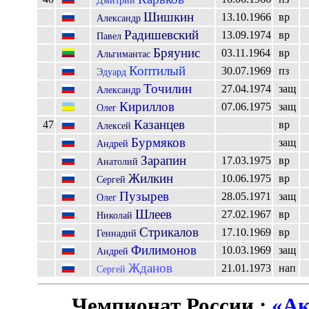
Шишкин
13.10.1966
вр
Александр
Радишевский
13.09.1974
вр
Павел
Бряунис
03.11.1964
вр
Альгимантас
Коптилый
30.07.1969
пз
Эдуард
Точилин
27.04.1974
защ
Александр
Кириллов
07.06.1975
защ
Олег
Казанцев
47
вр
Алексей
Бурмяков
защ
Андрей
Зарапин
17.03.1975
вр
Анатолий
Жилкин
10.06.1975
вр
Сергей
Пузырев
28.05.1971
защ
Олег
Шлеев
27.02.1967
вр
Николай
Стрикалов
17.10.1969
вр
Геннадий
Филимонов
10.03.1969
защ
Андрей
Жданов
21.01.1973
нап
Сергей
Чемпионат России :
«Ак