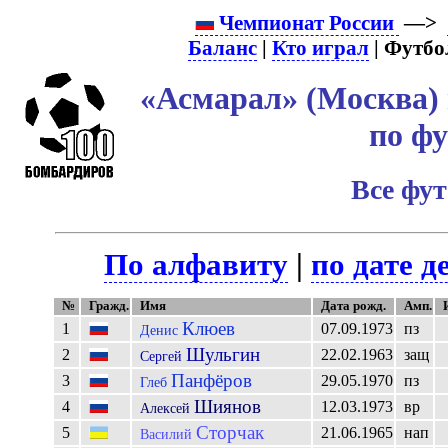
Чемпионат России
—>
Баланс
|
Кто играл
| Футбо
«Асмарал» (Москва) 
по ф
Все фу
По алфавиту
|
по дате д
№
Гражд.
Имя
Дата рожд.
Амп.
Клюев
1
07.09.1973
пз
Денис
Шульгин
2
22.02.1963
защ
Сергей
Панфёров
3
29.05.1970
пз
Глеб
Шиянов
4
12.03.1973
вр
Алексей
Сторчак
5
21.06.1965
нап
Василий