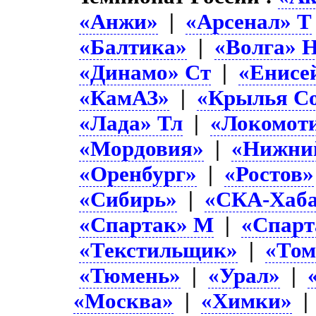
«Анжи»
|
«Арсенал» Т
«Балтика»
|
«Волга» 
«Динамо» Ст
|
«Енисе
«КамАЗ»
|
«Крылья Со
«Лада» Тл
|
«Локомот
«Мордовия»
|
«Нижни
«Оренбург»
|
«Ростов»
«Сибирь»
|
«СКА-Хаба
«Спартак» М
|
«Спарт
«Текстильщик»
|
«Том
«Тюмень»
|
«Урал»
|
«Москва»
|
«Химки»