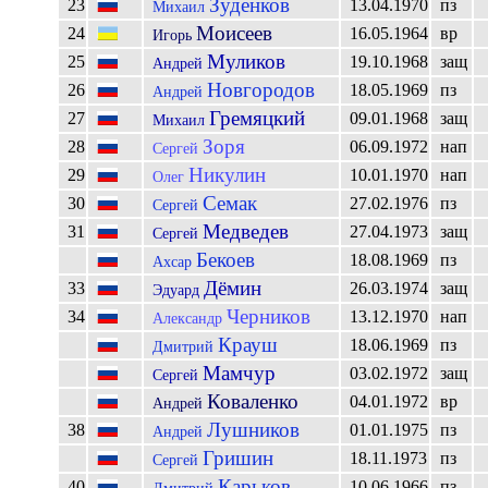
Зуденков
23
13.04.1970
пз
Михаил
Моисеев
24
16.05.1964
вр
Игорь
Муликов
25
19.10.1968
защ
Андрей
Новгородов
26
18.05.1969
пз
Андрей
Гремяцкий
27
09.01.1968
защ
Михаил
Зоря
28
06.09.1972
нап
Сергей
Никулин
29
10.01.1970
нап
Олег
Семак
30
27.02.1976
пз
Сергей
Медведев
31
27.04.1973
защ
Сергей
Бекоев
18.08.1969
пз
Ахсар
Дёмин
33
26.03.1974
защ
Эдуард
Черников
34
13.12.1970
нап
Александр
Крауш
18.06.1969
пз
Дмитрий
Мамчур
03.02.1972
защ
Сергей
Коваленко
04.01.1972
вр
Андрей
Лушников
38
01.01.1975
пз
Андрей
Гришин
18.11.1973
пз
Сергей
Карьков
40
10.06.1966
пз
Дмитрий