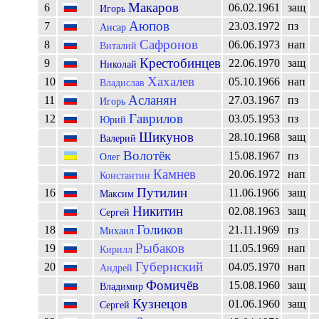
Макаров
6
06.02.1961
защ
Игорь
Аюпов
7
23.03.1972
пз
Ансар
Сафронов
8
06.06.1973
нап
Виталий
Крестобинцев
9
22.06.1970
защ
Николай
Хахалев
10
05.10.1966
нап
Владислав
Асланян
11
27.03.1967
пз
Игорь
Гаврилов
12
03.05.1953
пз
Юрий
Шикунов
28.10.1968
защ
Валерий
Волотёк
15.08.1967
пз
Олег
Камнев
20.06.1972
нап
Константин
Путилин
16
11.06.1966
защ
Максим
Никитин
02.08.1963
защ
Сергей
Голиков
18
21.11.1969
пз
Михаил
Рыбаков
19
11.05.1969
нап
Кирилл
Губернский
20
04.05.1970
нап
Андрей
Фомичёв
15.08.1960
защ
Владимир
Кузнецов
01.06.1960
защ
Сергей