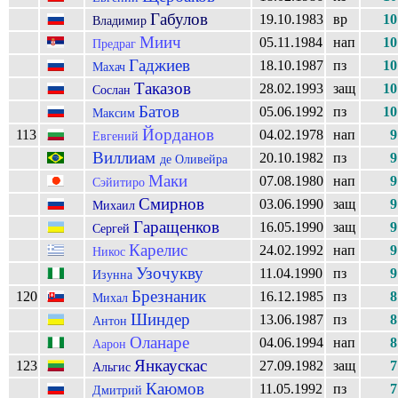
Габулов
19.10.1983
вр
10
Владимир
Миич
05.11.1984
нап
10
Предраг
Гаджиев
18.10.1987
пз
10
Махач
Таказов
28.02.1993
защ
10
Сослан
Батов
05.06.1992
пз
10
Максим
Йорданов
113
04.02.1978
нап
9
Евгений
Виллиам
20.10.1982
пз
9
де Оливейра
Маки
07.08.1980
нап
9
Сэйитиро
Смирнов
03.06.1990
защ
9
Михаил
Гаращенков
16.05.1990
защ
9
Сергей
Карелис
24.02.1992
нап
9
Никос
Узочукву
11.04.1990
пз
9
Изунна
Брезнаник
120
16.12.1985
пз
8
Михал
Шиндер
13.06.1987
пз
8
Антон
Оланаре
04.06.1994
нап
8
Аарон
Янкаускас
123
27.09.1982
защ
7
Альгис
Каюмов
11.05.1992
пз
7
Дмитрий