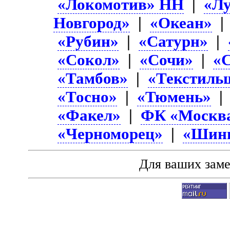
«Локомотив» НН
|
«Л
Новгород»
|
«Океан»
«Рубин»
|
«Сатурн»
|
«Сокол»
|
«Сочи»
|
«
«Тамбов»
|
«Текстиль
«Тосно»
|
«Тюмень»
«Факел»
|
ФК «Москв
«Черноморец»
|
«Шин
Для ваших зам