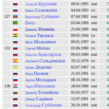
Курзенёв
09.01.1995
нап
7
Алексей
Соломатин
04.04.1993
пз
7
Павел
Субашич
127
07.04.1982
нап
6
Бранимир
Вито
03.04.1989
нап
6
Збожень
25.04.1989
защ
6
Дамиан
Твумаси
09.05.1994
пз
6
Патрик
Мельников
09.01.1997
пз
6
Иван
Митин
132
03.06.1980
пз
5
Сергей
Аристархов
09.03.1980
нап
5
Максим
Сольдевилья
19.12.1978
пз
5
Антонио
Дедечко
02.07.1987
пз
5
Денис
Пилиев
21.03.1991
пз
5
Ника
Молодцов
08.10.1990
пз
5
Артём
Юнузович
138
28.04.1986
нап
4
Эдин
Телкийски
05.05.1977
пз
4
Димитр
Садиков
12.07.1991
пз
4
Дамир
Субботин
20.10.1991
нап
4
Александр