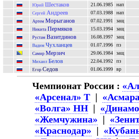
Шестаков
21.06.1985
нап
Юрий
Андреев
07.03.1988
нап
Сергей
Морыганов
07.02.1991
защ
Артем
Пермяков
15.03.1994
защ
Никита
Вазитдинов
16.08.1997
защ
Рустам
Чухланцев
01.07.1996
пз
Вадим
Мерзич
29.06.1984
защ
Самир
Белов
22.04.1992
пз
Михаил
Седов
01.06.1999
вр
Егор
Чемпионат России :
«Ал
«Арсенал» Т
|
«Асмар
«Волга» НН
|
«Динам
«Жемчужина»
|
«Зени
«Краснодар»
|
«Кубан