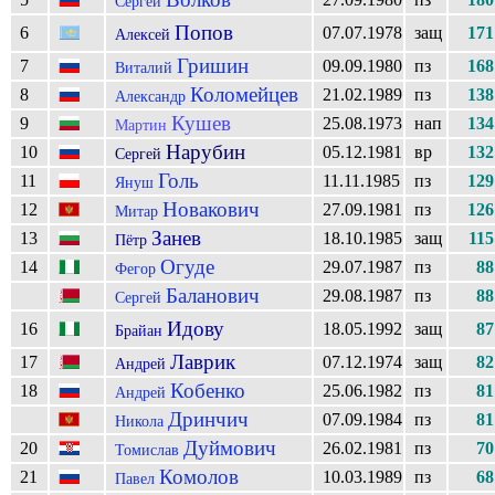
Сергей
Попов
6
07.07.1978
защ
171
Алексей
Гришин
7
09.09.1980
пз
168
Виталий
Коломейцев
8
21.02.1989
пз
138
Александр
Кушев
9
25.08.1973
нап
134
Мартин
Нарубин
10
05.12.1981
вр
132
Сергей
Голь
11
11.11.1985
пз
129
Януш
Новакович
12
27.09.1981
пз
126
Митар
Занев
13
18.10.1985
защ
115
Пётр
Огуде
14
29.07.1987
пз
88
Фегор
Баланович
29.08.1987
пз
88
Сергей
Идову
16
18.05.1992
защ
87
Брайан
Лаврик
17
07.12.1974
защ
82
Андрей
Кобенко
18
25.06.1982
пз
81
Андрей
Дринчич
07.09.1984
пз
81
Никола
Дуймович
20
26.02.1981
пз
70
Томислав
Комолов
21
10.03.1989
пз
68
Павел