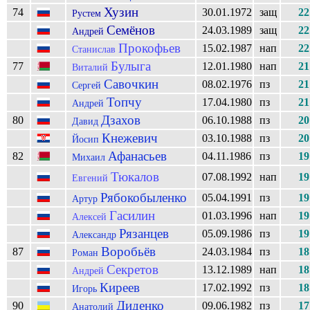
Хузин
74
30.01.1972
защ
22
Рустем
Семёнов
24.03.1989
защ
22
Андрей
Прокофьев
15.02.1987
нап
22
Станислав
Булыга
77
12.01.1980
нап
21
Виталий
Савочкин
08.02.1976
пз
21
Сергей
Топчу
17.04.1980
пз
21
Андрей
Дзахов
80
06.10.1988
пз
20
Давид
Кнежевич
03.10.1988
пз
20
Йосип
Афанасьев
82
04.11.1986
пз
19
Михаил
Тюкалов
07.08.1992
нап
19
Евгений
Рябокобыленко
05.04.1991
пз
19
Артур
Гасилин
01.03.1996
нап
19
Алексей
Рязанцев
05.09.1986
пз
19
Александр
Воробьёв
87
24.03.1984
пз
18
Роман
Секретов
13.12.1989
нап
18
Андрей
Киреев
17.02.1992
пз
18
Игорь
Диденко
90
09.06.1982
пз
17
Анатолий