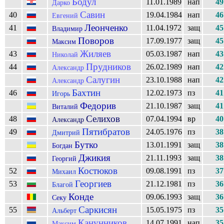
Бодул
11.01.1989
нап
49
Дарко
Савин
40
19.04.1984
нап
46
Евгений
Леонченко
41
11.04.1972
защ
45
Владимир
Поворов
17.09.1977
защ
45
Максим
Жиляев
43
05.03.1987
нап
43
Николай
Прудников
44
26.02.1989
нап
42
Александр
Салугин
23.10.1988
нап
42
Александр
Бахтин
46
12.02.1973
пз
41
Игорь
Федорив
21.10.1987
защ
41
Виталий
Селихов
48
07.04.1994
вр
40
Александр
Пятибратов
49
24.05.1976
пз
38
Дмитрий
Бутко
13.01.1991
защ
38
Богдан
Джикия
21.11.1993
защ
38
Георгий
Костюков
52
09.08.1991
пз
37
Михаил
Георгиев
53
21.12.1981
пз
36
Благой
Конде
09.06.1993
защ
36
Секу
Саркисян
55
15.05.1975
пз
35
Альберт
Канунников
14.07.1991
нап
35
Максим