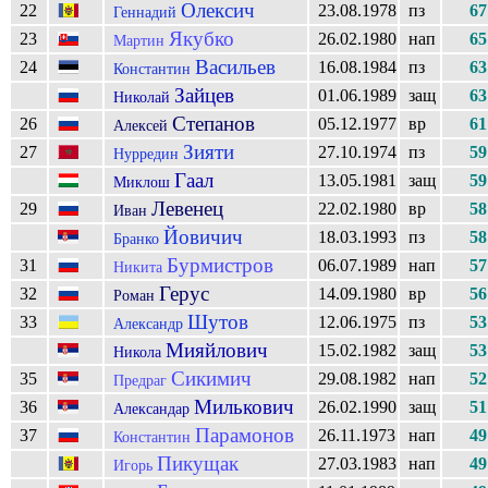
Олексич
22
23.08.1978
пз
67
Геннадий
Якубко
23
26.02.1980
нап
65
Мартин
Васильев
24
16.08.1984
пз
63
Константин
Зайцев
01.06.1989
защ
63
Николай
Степанов
26
05.12.1977
вр
61
Алексей
Зияти
27
27.10.1974
пз
59
Нурредин
Гаал
13.05.1981
защ
59
Миклош
Левенец
29
22.02.1980
вр
58
Иван
Йовичич
18.03.1993
пз
58
Бранко
Бурмистров
31
06.07.1989
нап
57
Никита
Герус
32
14.09.1980
вр
56
Роман
Шутов
33
12.06.1975
пз
53
Александр
Мияйлович
15.02.1982
защ
53
Никола
Сикимич
35
29.08.1982
нап
52
Предраг
Милькович
36
26.02.1990
защ
51
Александар
Парамонов
37
26.11.1973
нап
49
Константин
Пикущак
27.03.1983
нап
49
Игорь