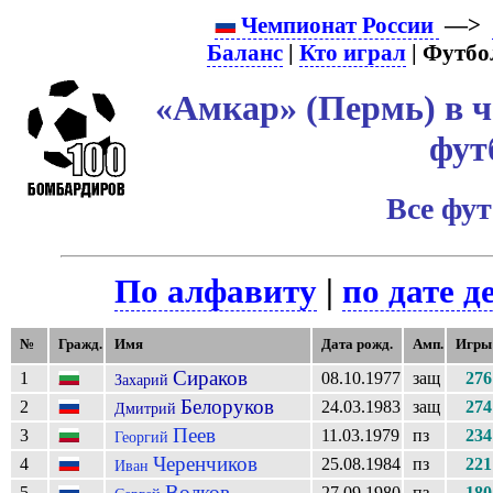
Чемпионат России
—>
Баланс
|
Кто играл
| Футбо
«Амкар» (Пермь) в ч
фут
Все фу
По алфавиту
|
по дате д
№
Гражд.
Имя
Дата рожд.
Амп.
Игры
Сираков
1
08.10.1977
защ
276
Захарий
Белоруков
2
24.03.1983
защ
274
Дмитрий
Пеев
3
11.03.1979
пз
234
Георгий
Черенчиков
4
25.08.1984
пз
221
Иван
Волков
5
27.09.1980
пз
180