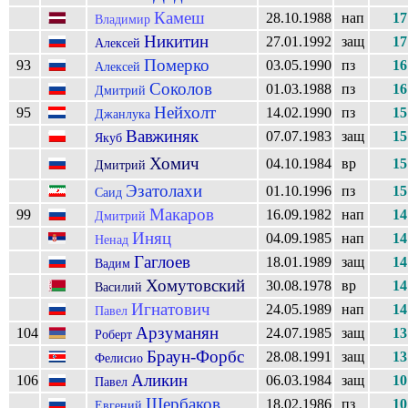
Камеш
28.10.1988
нап
17
Владимир
Никитин
27.01.1992
защ
17
Алексей
Померко
93
03.05.1990
пз
16
Алексей
Соколов
01.03.1988
пз
16
Дмитрий
Нейхолт
95
14.02.1990
пз
15
Джанлука
Вавжиняк
07.07.1983
защ
15
Якуб
Хомич
04.10.1984
вр
15
Дмитрий
Эзатолахи
01.10.1996
пз
15
Саид
Макаров
99
16.09.1982
нап
14
Дмитрий
Иняц
04.09.1985
нап
14
Ненад
Гаглоев
18.01.1989
защ
14
Вадим
Хомутовский
30.08.1978
вр
14
Василий
Игнатович
24.05.1989
нап
14
Павел
Арзуманян
104
24.07.1985
защ
13
Роберт
Браун-Форбс
28.08.1991
защ
13
Фелисио
Аликин
106
06.03.1984
защ
10
Павел
Щербаков
18.02.1986
пз
10
Евгений