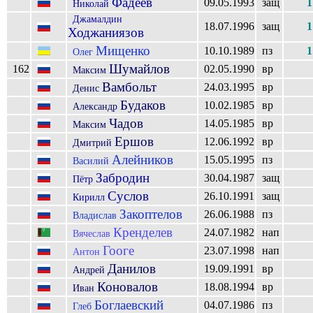
Фадеев
09.05.1993
защ
1
Николай
Джамалдин
18.07.1996
защ
1
Ходжаниязов
Мищенко
10.10.1989
пз
1
Олег
Шумайлов
162
02.05.1990
вр
Максим
Вамбольт
24.03.1995
вр
Денис
Будаков
10.02.1985
вр
Александр
Чадов
14.05.1985
вр
Максим
Ершов
12.06.1992
вр
Дмитрий
Алейников
15.05.1995
пз
Василий
Забродин
30.04.1987
защ
Пётр
Суслов
26.10.1991
защ
Кирилл
Закоптелов
26.06.1988
пз
Владислав
Кренделев
24.07.1982
нап
Вячеслав
Гооге
23.07.1998
нап
Антон
Данилов
19.09.1991
вр
Андрей
Коновалов
18.08.1994
вр
Иван
Боглаевский
04.07.1986
пз
Глеб