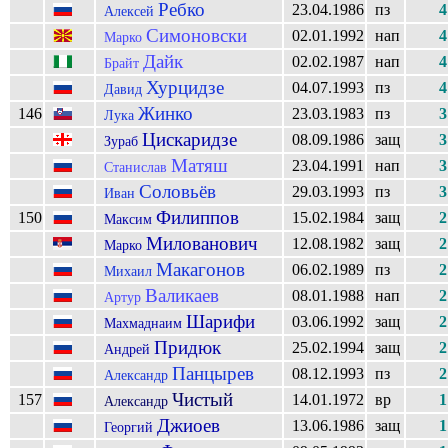
Ребко
23.04.1986
пз
4
Алексей
Симоновски
02.01.1992
нап
4
Марко
Дайк
02.02.1987
нап
4
Брайт
Хурцидзе
04.07.1993
пз
4
Давид
Жинко
146
23.03.1983
пз
3
Лука
Цискаридзе
08.09.1986
защ
3
Зураб
Матяш
23.04.1991
нап
3
Станислав
Соловьёв
29.03.1993
пз
3
Иван
Филиппов
150
15.02.1984
защ
2
Максим
Милованович
12.08.1982
защ
2
Марко
Макагонов
06.02.1989
пз
2
Михаил
Валикаев
08.01.1988
нап
2
Артур
Шарифи
03.06.1992
защ
2
Махмаднаим
Придюк
25.02.1994
защ
2
Андрей
Панцырев
08.12.1993
пз
2
Александр
Чистый
157
14.01.1972
вр
1
Александр
Джиоев
13.06.1986
защ
1
Георгий