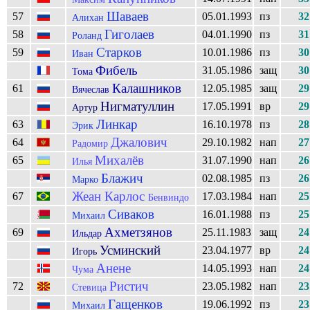
Шаваев
57
05.01.1993
пз
32
Алихан
Гиголаев
58
04.01.1990
пз
31
Роланд
Старков
59
10.01.1986
пз
30
Иван
Фибель
31.05.1986
защ
30
Тома
Калашников
61
12.05.1985
защ
29
Вячеслав
Нигматуллин
17.05.1991
вр
29
Артур
Линкар
63
16.10.1978
пз
28
Эрик
Джалович
64
29.10.1982
нап
27
Радомир
Михалёв
65
31.07.1990
нап
26
Илья
Блажич
02.08.1985
пз
26
Марко
Жеан Карлос
67
17.03.1984
нап
25
Бенвиндо
Сиваков
16.01.1988
пз
25
Михаил
Ахметзянов
69
25.11.1983
защ
24
Ильдар
Усминский
23.04.1977
вр
24
Игорь
Анене
14.05.1993
нап
24
Чума
Ристич
72
23.05.1982
нап
23
Стевица
Гащенков
19.06.1992
пз
23
Михаил