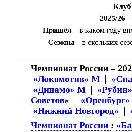
Клуб
2025/26
– 
Пришёл
– в каком году вп
Сезоны
– в скольких сез
Чемпионат России – 202
«Локомотив» М
|
«Спа
«Динамо» М
|
«Рубин
Советов»
|
«Оренбург»
«Нижний Новгород»
|
Чемпионат России
:
«Ба