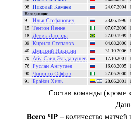
Николай
Камаев
98
24.07.2004
Нападающие
Илья
Стефанович
9
23.06.1996
Тентон
Йенне
15
07.07.2000
Дерик
Ласерда
18
27.09.1999
Кирилл
Степанов
39
04.08.2006
Дмитрий
Никитин
40
31.10.2006
Абу-Саид
Эльдарушев
70
17.10.2001
Руслан
Ангутаев
76
16.08.2005
Чинонсо
Оффор
90
27.05.2000
Брайан
Хиль
91
/
28.06.2001
Состав команды (кроме 
Данн
Всего ЧР
– количество матчей 