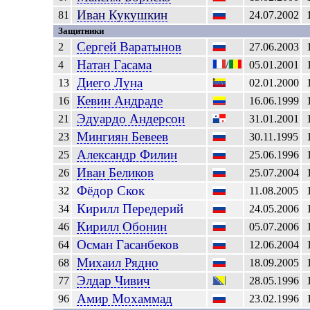
Иван
Кукушкин
81
24.07.2002
Защитники
Сергей
Варатынов
2
27.06.2003
Натан
Гасама
4
/
05.01.2001
Диего
Луна
13
02.01.2000
Кевин
Андраде
16
16.06.1999
Эдуардо
Андерсон
21
31.01.2001
Мингиян
Бевеев
23
30.11.1995
Александр
Филин
25
25.06.1996
Иван
Беликов
26
25.07.2004
Фёдор
Скок
32
11.08.2005
Кирилл
Передерий
34
24.05.2006
Кирилл
Обонин
46
05.07.2006
Осман
Гасанбеков
64
12.06.2004
Михаил
Рядно
68
18.09.2005
Элдар
Чивич
77
28.05.1996
Амир
Мохаммад
96
23.02.1996