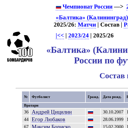
Чемпионат России
—>
«Балтика» (Калининград)
2025/26:
Матчи
| Состав |
Р
|<<
|
2023/24
| 2025/26
«Балтика» (Калини
России по фу
Состав
№
Футболист
Гражд.
Дата рожд.
Вратари
Андрей
Цицилин
36
30.10.2007
Егор
Любаков
44
28.06.1999
Максим
Бориско
67
15.02.2000