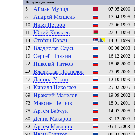
Полузащитники
Айман
Мурид
5
07.05.2000
Андрей
Мендель
8
17.04.1995
Илья
Петров
10
27.06.1995
Юрий
Ковалёв
11
27.01.1993
Стефан
Ковач
14
/
14.01.1999
Владислав
Саусь
17
06.08.2003
Сергей
Пряхин
19
16.12.2002
Николай
Титков
22
18.08.2000
Владислав
Поспелов
42
25.09.2006
Даниил
Уткин
47
12.10.1999
Кирилл
Николаев
53
25.02.2005
Ираклий
Манелов
69
19.09.2002
Максим
Петров
73
18.01.2001
Артём
Бабчук
75
14.07.2005
Денис
Макаров
80
31.12.2005
Артём
Макаров
82
05.11.2008
Иван
Салихов
92
06.03.2007