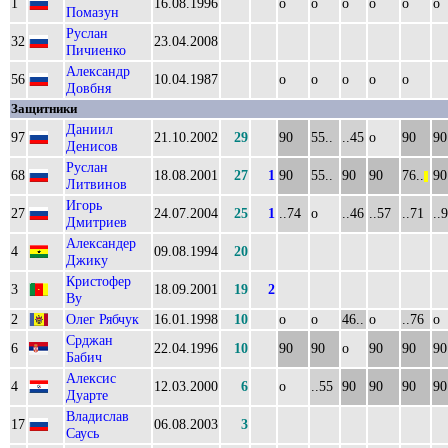
1
16.08.1996
о
о
о
о
о
о
Помазун
Руслан
32
23.04.2008
Пичиенко
Александр
56
10.04.1987
о
о
о
о
о
Довбня
Защитники
Даниил
97
21.10.2002
29
90
55..
..45
о
90
90
Денисов
Руслан
68
18.08.2001
27
1
90
55..
90
90
76..
90
||
Литвинов
Игорь
27
24.07.2004
25
1
..74
о
..46
..57
..71
..
Дмитриев
Александер
4
09.08.1994
20
Джику
Кристофер
3
18.09.2001
19
2
Ву
2
Олег Рябчук
16.01.1998
10
о
о
46..
о
..76
о
Срджан
6
22.04.1996
10
90
90
о
90
90
90
Бабич
Алексис
4
12.03.2000
6
о
..55
90
90
90
90
Дуарте
Владислав
17
06.08.2003
3
Саусь