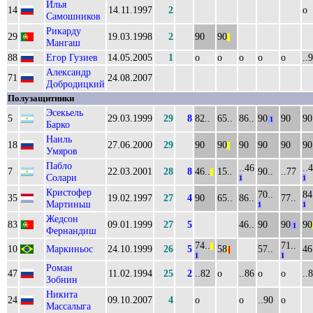
Илья
14
14.11.1997
2
о
Самошников
Рикарду
29
19.03.1998
2
90
90
||
Мангаш
88
Егор Гузиев
14.05.2005
1
о
о
о
о
о
..
Александр
71
24.08.2007
Добродицкий
Полузащитники
Эсекьель
5
29.03.1999
29
8
82..
65..
86..
90
90
90
1
Барко
Наиль
18
27.06.2000
29
90
90
90
90
90
90
||
Умяров
Пабло
..46
..
7
22.03.2001
28
8
46..
15..
90..
..77
||
Солари
1
1
Кристофер
70..
84
35
19.02.1997
27
4
90
65..
86..
77..
Мартиньш
1
1
Жедсон
83
09.01.1999
27
5
46..
90
90
90
1
Фернандиш
74..
71..
||
10
Маркиньос
24.10.1999
26
5
58
57..
46
|
|
1
1
Роман
47
11.02.1994
25
2
..82
о
..86
о
о
..
Зобнин
Никита
24
09.10.2007
4
о
о
..90
о
Массалыга