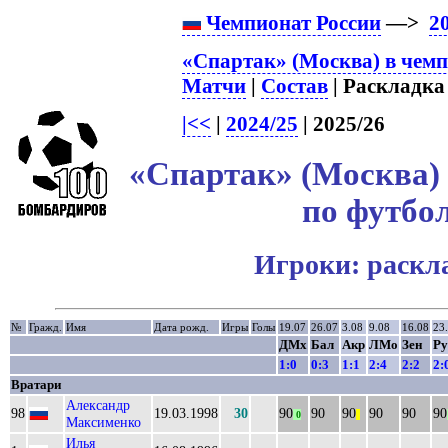
Чемпионат России
—>
2
«Спартак» (Москва) в чемп
Матчи
|
Состав
| Раскладка 
|<<
|
2024/25
| 2025/26
«Спартак» (Москва) 
по футбол
Игроки: раскл
№
Гражд.
Имя
Дата рожд.
Игры
Голы
19.07
26.07
3.08
9.08
16.08
23
ДМх
Бал
Акр
ЛМо
Зен
Ру
1:0
0:3
1:1
2:4
2:2
2:
Вратари
Александр
98
19.03.1998
30
90
90
90
90
90
90
0
||
Максименко
Илья