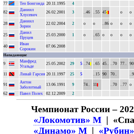
77
Тео Бонгонда
20.11.1995
4
Даниил
82
26.02.2001
3
..46
..55
45
о
о
||
||
Хлусевич
Даниил
28
22.02.2004
2
о
о
..86
о
о
о
Зорин
Данил
25
25.03.2000
1
о
..65
о
о
о
о
Пруцев
Иван
40
07.06.2008
Сорокин
Нападающие
Манфред
9
25.05.2002
29
5
..74
..65
45..
..70
77..
90
||
Угальде
11
Ливай Гарсия
20.11.1997
25
5
..15
90
70..
..
Антон
91
13.06.1991
9
74..
11
..70
..77
о
||
Заболотный
62
Павел Полех
02.12.2009
2
Чемпионат России – 202
«Локомотив» М
| «Спа
«Динамо» М
|
«Рубин