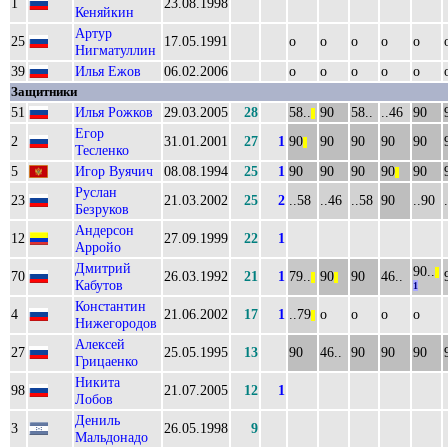
1
23.08.1998
Кеняйкин
Артур
25
17.05.1991
о
о
о
о
о
Нигматуллин
39
Илья Ежов
06.02.2006
о
о
о
о
о
Защитники
51
Илья Рожков
29.03.2005
28
58..
90
58..
..46
90
||
Егор
2
31.01.2001
27
1
90
90
90
90
90
||
Тесленко
5
Игор Вуячич
08.08.1994
25
1
90
90
90
90
90
||
Руслан
23
21.03.2002
25
2
..58
..46
..58
90
..90
Безруков
Андерсон
12
27.09.1999
22
1
Арройо
Дмитрий
90..
||
70
26.03.1992
21
1
79..
90
90
46..
||
||
Кабутов
1
Константин
4
21.06.2002
17
1
..79
о
о
о
о
||
Нижегородов
Алексей
27
25.05.1995
13
90
46..
90
90
90
Грицаенко
Никита
98
21.07.2005
12
1
Лобов
Дениль
3
26.05.1998
9
Мальдонадо