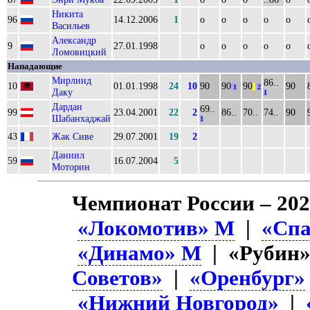
Никита
96
14.12.2006
1
о
о
о
о
о
Васильев
Александр
9
27.01.1998
о
о
о
о
о
Ломовицкий
Нападающие
Мирлинд
86..
10
01.01.1998
24
10
90
90
90
90
1
||
2
Даку
1
Дардан
69..
99
23.04.2001
22
2
86..
70..
74..
90
Шабанхаджай
1
43
Жак Сиве
29.07.2001
19
2
Даниил
59
16.07.2004
5
Моторин
Чемпионат России – 202
«Локомотив» М
|
«Спа
«Динамо» М
| «Рубин
Советов»
|
«Оренбург»
«Нижний Новгород»
|