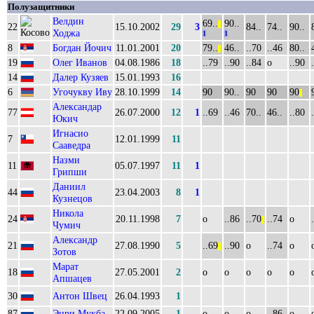
Полузащитники
Велдин
69..
90..
||
22
15.10.2002
29
3
84..
74..
90..
Ходжа
1
1
8
Богдан Йочич
11.01.2001
20
79..
46..
..70
..46
80..
||
19
Олег Иванов
04.08.1986
18
..79
..90
..84
о
..90
14
Далер Кузяев
15.01.1993
16
6
Угочукву Иву
28.10.1999
14
90
90..
90
90
90
||
Александар
77
26.07.2000
12
1
..69
..46
70..
46..
..80
Юкич
Игнасио
7
12.01.1999
11
Сааведра
Назми
11
05.07.1997
11
1
Грипши
Даниил
44
23.04.2003
8
1
Кузнецов
Никола
24
20.11.1998
7
о
..86
..70
..74
о
||
Чумич
Александр
21
27.08.1990
5
..69
..90
о
..74
о
||
Зотов
Марат
18
27.05.2001
2
о
о
о
о
о
Апшацев
30
Антон Швец
26.04.1993
1
87
Энри Мукба
22.09.2005
1
о
о
о
..86
о