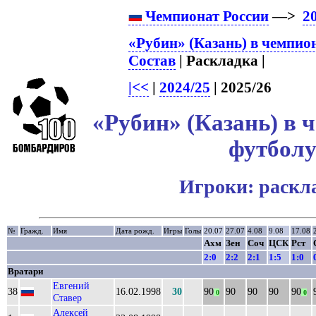
Чемпионат России
—>
2
«Рубин» (Казань) в чемпио
Состав
| Раскладка |
|<<
|
2024/25
| 2025/26
«Рубин» (Казань) в 
футболу
Игроки: раскл
№
Гражд.
Имя
Дата рожд.
Игры
Голы
20.07
27.07
4.08
9.08
17.08
Ахм
Зен
Соч
ЦСК
Рст
2:0
2:2
2:1
1:5
1:0
Вратари
Евгений
38
16.02.1998
30
90
90
90
90
90
0
0
Ставер
Алексей