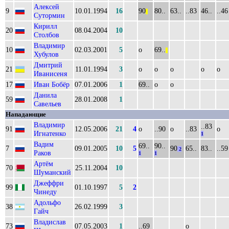
Алексей
9
10.01.1994
16
90
80..
63..
..83
46..
..46
||
Сутормин
Кирилл
20
08.04.2004
10
Столбов
Владимир
10
02.03.2001
5
о
69..
||
Хубулов
Дмитрий
21
11.01.1994
3
о
о
о
о
о
Иванисеня
17
Иван Бобёр
07.01.2006
1
69..
о
о
Данила
59
28.01.2008
1
Савельев
Нападающие
Владимир
..83
91
12.05.2006
21
4
о
..90
о
..83
о
Игнатенко
1
Вадим
69..
90..
7
09.01.2005
10
5
90
65..
83..
..59
2
Раков
1
1
Артём
70
25.11.2004
10
Шуманский
Джеффри
99
01.10.1997
5
2
Чинеду
Адольфо
38
26.02.1999
3
Гайч
Владислав
73
07.05.2003
1
..69
о