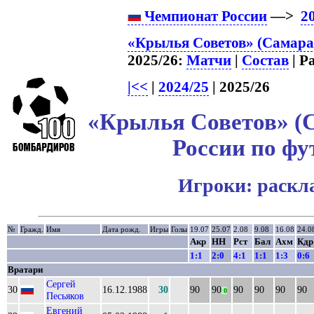
Чемпионат России
—>
2
«Крылья Советов» (Самара)
2025/26:
Матчи
|
Состав
| Р
|<<
|
2024/25
| 2025/26
«Крылья Советов» (С
России по фу
Игроки: раскл
№
Гражд.
Имя
Дата рожд.
Игры
Голы
19.07
25.07
2.08
9.08
16.08
24.0
Акр
НН
Рст
Бал
Ахм
Кдр
1:1
2:0
4:1
1:1
1:3
0:6
Вратари
Сергей
30
16.12.1988
30
90
90
90
90
90
90
0
Песьяков
Евгений