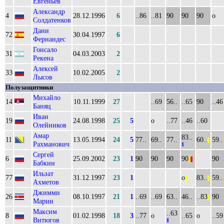
Евгеньев
Александр
4
28.12.1996
6
..86
..81
90
90
90
о
Солдатенков
Дани
72
30.04.1997
6
Фернандес
Гонсало
31
04.03.2003
2
Рекена
Алексей
33
10.02.2005
2
Лысов
Полузащитники
Михайло
14
10.11.1999
27
..69
56..
..65
90
..46
|
Баняц
Иван
19
24.08.1998
25
5
о
..77
..46
..60
Олейников
Амар
83..
11
13.05.1994
24
5
77..
69..
77..
60..
59..
||
Рахманович
1
Сергей
6
25.09.2002
23
1
90
90
90
90
90
||
||
Бабкин
Ильзат
77
31.12.1997
23
1
о
83..
59..
||
||
Ахметов
Джимми
26
08.10.1997
21
1
..69
..69
63..
46..
..83
90
||
Марин
Максим
..63
8
01.02.1998
18
3
..77
о
..65
о
..59
Витюгов
1