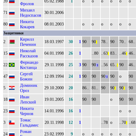
39
05.02.1988
1
о
о
о
о
о
о
Фролов
Михаил
71
30.01.2006
Недоспасов
Никита
80
08.01.2003
о
о
о
о
о
о
Кокарев
Защитники
Кирилл
2
18.03.1997
30
1
90
90
78..
90
70..
68..
||
Печенин
Николай
15
04.01.1998
26
1
..80
..63
83..
..46
46..
||
||
Рассказов
Фернандо
22
29.11.1998
25
3
90
90
..56
65..
90
46..
1
||
Костанца
Сергей
47
12.09.1994
24
1
90
90
90
90
о
90
1
Божин
Доминик
5
29.10.2000
20
86..
81..
90
90
90
90
||
||
Ороз
Иван
18
19.01.2005
16
90
90
о
90
90
Лепский
Никита
23
14.01.1996
16
1
о
о
Чернов
Томас
3
20.11.1998
12
1
..78
о
..70
..68
||
Гальдамес
Роман
24
23.02.1999
9
о
о
о
о
о
о