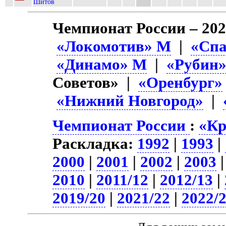
Шитов
Чемпионат России – 202
«Локомотив» М
|
«Спа
«Динамо» М
|
«Рубин
Советов» |
«Оренбург»
«Нижний Новгород»
|
Чемпионат России
:
«Кр
Раскладка:
1992
|
1993
|
2000
|
2001
|
2002
|
2003
2010
|
2011/12
|
2012/13
|
2019/20
|
2021/22
|
2022/