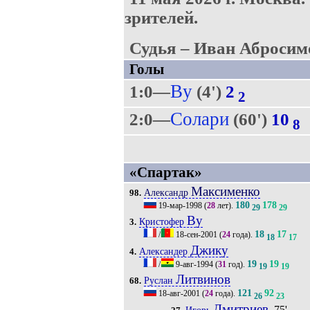
зрителей.
Судья – Иван Абросимо
Голы
Ву
1:0—
(4')
2
2
Солари
2:0—
(60')
10
8
«Спартак»
Максименко
Александр
98.
180
178
19-мар-1998
(
28
лет).
29
29
Ву
Кристофер
3.
18
17
/
18-сен-2001
(
24
года).
18
17
Джику
Александер
4.
19
19
/
9-авг-1994
(
31
год).
19
19
Литвинов
Руслан
68.
121
92
18-авг-2001
(
24
года).
26
23
Дмитриев
, 75'
Игорь