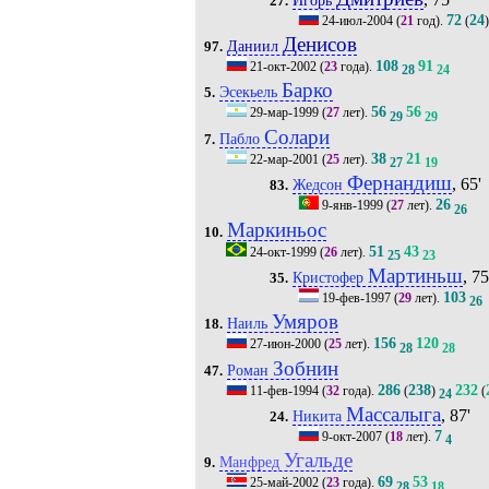
27.
72
24
24-июл-2004
(
21
год).
(
Денисов
Даниил
97.
108
91
21-окт-2002
(
23
года).
28
24
Барко
Эсекьель
5.
56
56
29-мар-1999
(
27
лет).
29
29
Солари
Пабло
7.
38
21
22-мар-2001
(
25
лет).
27
19
Фернандиш
, 65'
Жедсон
83.
26
9-янв-1999
(
27
лет).
26
Маркиньос
10.
51
43
24-окт-1999
(
26
лет).
25
23
Мартиньш
, 75
Кристофер
35.
103
19-фев-1997
(
29
лет).
26
Умяров
Наиль
18.
156
120
27-июн-2000
(
25
лет).
28
28
Зобнин
Роман
47.
286
238
232
11-фев-1994
(
32
года).
(
)
(
24
Массалыга
, 87'
Никита
24.
7
9-окт-2007
(
18
лет).
4
Угальде
Манфред
9.
69
53
25-май-2002
(
23
года).
28
18