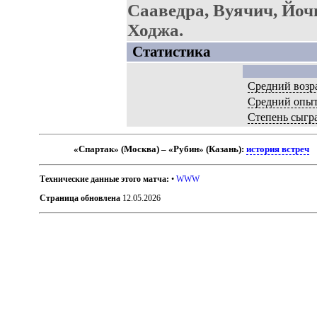
Сааведра, Вуячич, Йоч
Ходжа.
Статистика
Средний возр
Средний опы
Степень сыгр
«Спартак» (Москва) – «Рубин» (Казань):
история встреч
Технические данные этого матча:
•
WWW
Страница обновлена
12.05.2026