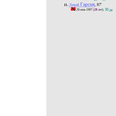
Гарсия
, 87'
Ливай
11.
35
20-ноя-1997
(
28
лет).
24