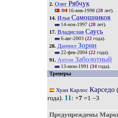
Рябчук
Олег
2.
/
16-янв-1998
(
28
лет).
Самошников
Илья
14.
14-ноя-1997
(
28
лет).
Саусь
Владислав
17.
6-авг-2003
(
22
года).
Зорин
Даниил
28.
22-фев-2004
(
22
года).
Заболотный
Антон
91.
13-июн-1991
(
34
года).
Тренеры
Карседо
Хуан Карлос
11
года).
: +
7
=1 –3
Предупреждены Марки