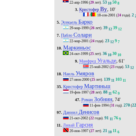
53
50
22-апр-1996
(
29
лет).
10
8
Ву
, 10'
Кристофер
3.
2
/
18-сен-2001
(
24
года).
Барко
Эсекьель
5.
39
39
29-мар-1999
(
26
лет).
12
12
Солари
Пабло
7.
23
9
22-мар-2001
(
24
года).
12
7
Маркиньос
10.
36
30
24-окт-1999
(
25
лет).
10
10
Угальде
, 61'
Манфред
9.
53
25-май-2002
(
23
года).
12
Умяров
Наиль
18.
139
103
27-июн-2000
(
25
лет).
11
11
Мартиньш
Кристофер
35.
88
62
19-фев-1997
(
28
лет).
11
9
Зобнин
, 74'
Роман
47.
270
2
11-фев-1994
(
31
год).
(
Денисов
Даниил
97.
91
76
21-окт-2002
(
22
года).
11
9
Гарсия
Ливай
11.
21
11
20-ноя-1997
(
27
лет).
10
6