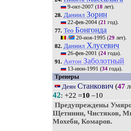
9-окт-2007
(
18
лет).
Зорин
Даниил
28.
22-фев-2004
(
21
год).
Бонгонда
Тео
77.
/
20-ноя-1995
(
29
лет).
Хлусевич
Даниил
82.
26-фев-2001
(
24
года).
Заболотный
Антон
91.
13-июн-1991
(
34
года).
Тренеры
Станкович
(
47
л
Деян
42
: +22 =
10
–10
Предупреждены Умяро
Щетинин, Чистяков, М
Мохеби, Комаров.