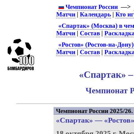
Чемпионат России
—>
Матчи
|
Календарь
|
Кто и
«Спартак» (Москва) в чем
Матчи
|
Состав
|
Раскладк
«Ростов» (Ростов-на-Дону)
Матчи
|
Состав
|
Раскладк
«Спартак» – 
Чемпионат Р
Чемпионат России 2025/26. 
«Спартак»
—
«Ростов
18 октября 2025 г.
Мос