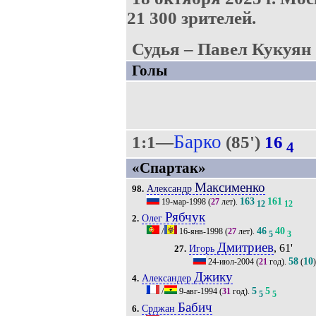
21 300 зрителей.
Судья – Павел Кукуян 
Голы
Барко
1:1—
(85')
16
4
«Спартак»
Максименко
Александр
98.
163
161
19-мар-1998
(
27
лет).
12
12
Рябчук
Олег
2.
46
40
/
16-янв-1998
(
27
лет).
5
3
Дмитриев
, 61'
Игорь
27.
58
10
24-июл-2004
(
21
год).
(
Джику
Александер
4.
5
5
/
9-авг-1994
(
31
год).
5
5
Бабич
Срджан
6.