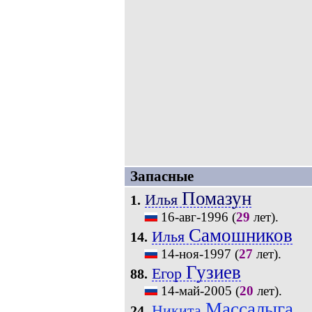
Запасные
Помазун
Илья
1.
16-авг-1996
(
29
лет).
Самошников
Илья
14.
14-ноя-1997
(
27
лет).
Гузиев
Егор
88.
14-май-2005
(
20
лет).
Массалыга
Никита
24.