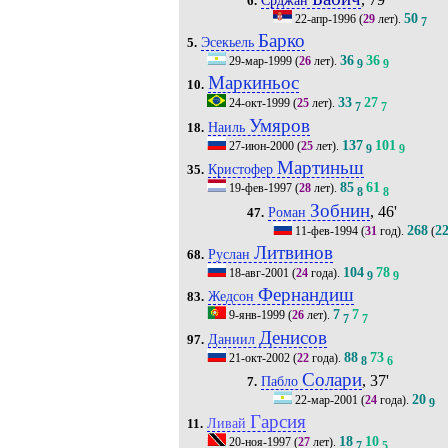
6.
50
22-апр-1996
(
29
лет).
7
Барко
Эсекьель
5.
36
36
29-мар-1999
(
26
лет).
9
9
Маркиньос
10.
33
27
24-окт-1999
(
25
лет).
7
7
Умяров
Наиль
18.
137
101
27-июн-2000
(
25
лет).
9
9
Мартиньш
Кристофер
35.
85
61
19-фев-1997
(
28
лет).
8
8
Зобнин
, 46'
Роман
47.
268
2
11-фев-1994
(
31
год).
(
Литвинов
Руслан
68.
104
78
18-авг-2001
(
24
года).
9
9
Фернандиш
Жедсон
83.
7
7
9-янв-1999
(
26
лет).
7
7
Денисов
Даниил
97.
88
73
21-окт-2002
(
22
года).
8
6
Солари
, 37'
Пабло
7.
20
22-мар-2001
(
24
года).
9
Гарсия
Ливай
11.
18
10
20-ноя-1997
(
27
лет).
7
5