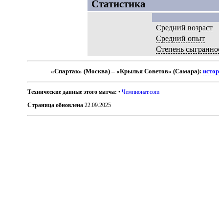
Статистика
Средний возраст
Средний опыт
Степень сыгранно
«Спартак» (Москва) – «Крылья Советов» (Самара):
истор
Технические данные этого матча:
•
Чемпионат.com
Страница обновлена
22.09.2025