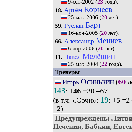
9-сен-2002
(
23
года).
Корнеев
Артём
18.
25-мар-2006
(
20
лет).
Барт
Руслан
59.
16-ноя-2005
(
20
лет).
Мециев
Александр
66.
6-апр-2006
(
20
лет).
Мелёшин
Павел
11.
25-мар-2004
(
22
года).
Тренеры
Осинькин
(
60
л
Игорь
143
: +
46
=30 –67
19
(в т.ч. «Сочи»:
: +
5
=2 
12)
Предупреждены Литви
Печенин, Бабкин, Евген