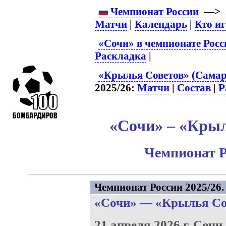
Чемпионат России
—>
Матчи
|
Календарь
|
Кто и
«Сочи» в чемпионате Росс
Раскладка
|
«Крылья Советов» (Самар
2025/26:
Матчи
|
Состав
|
Р
«Сочи» – «Крыл
Чемпионат Р
Чемпионат России 2025/26. 
«Сочи»
—
«Крылья Со
21 апреля 2026 г.
Сочи