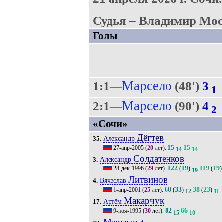
Судья – Владимир Мос
Голы
Марсело
1:1—
(48')
3
1
Марсело
2:1—
(90')
4
2
«Сочи»
Дёгтев
Александр
35.
15
15
27-апр-2005
(
20
лет).
14
14
Солдатенков
Александр
3.
122
19
119
19
28-дек-1996
(
29
лет).
(
)
(
)
19
Литвинов
Вячеслав
4.
60
33
38
23
1-апр-2001
(
25
лет).
(
)
(
)
12
11
Макарчук
Артём
17.
82
66
9-ноя-1995
(
30
лет).
15
10
Марсело