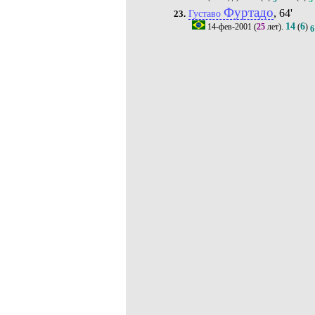
Фуртадо
, 64'
Густаво
23.
14
6
14-фев-2001
(
25
лет).
(
)
6