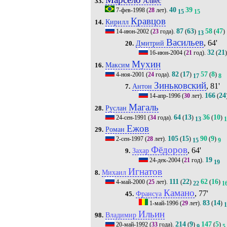
Алвес
33.
40
39
7-фев-1998
(
28
лет).
15
15
Кравцов
Кирилл
14.
87
63
58
47
14-июн-2002
(
23
года).
(
)
(
)
13
Васильев
, 64'
Дмитрий
20.
32
21
16-июн-2004
(
21
год).
(
Мухин
Максим
16.
82
17
57
8
4-ноя-2001
(
24
года).
(
)
(
)
17
8
Зиньковский
, 81'
Антон
7.
166
24
14-апр-1996
(
30
лет).
(
Магаль
Руслан
28.
64
13
36
10
24-сен-1991
(
34
года).
(
)
(
)
13
1
Ежов
Роман
29.
105
15
90
9
2-сен-1997
(
28
лет).
(
)
(
)
15
9
Фёдоров
, 64'
Захар
9.
19
24-дек-2004
(
21
год).
19
Игнатов
Михаил
8.
111
22
62
16
4-май-2000
(
25
лет).
(
)
(
)
22
1
Камано
, 77'
Франсуа
45.
83
14
1-май-1996
(
29
лет).
(
)
Ильин
Владимир
98.
214
9
147
5
20-май-1992
(
33
года).
(
)
(
)
9
5