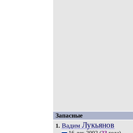
Запасные
Лукьянов
Вадим
1.
16-дек-2002
(
23
года).