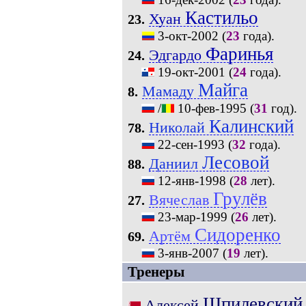
Кастильо
Хуан
23.
3-окт-2002
(
23
года).
Фаринья
Эдгардо
24.
19-окт-2001
(
24
года).
Майга
Мамаду
8.
/
10-фев-1995
(
31
год).
Калинский
Николай
78.
22-сен-1993
(
32
года).
Лесовой
Даниил
88.
12-янв-1998
(
28
лет).
Грулёв
Вячеслав
27.
23-мар-1999
(
26
лет).
Сидоренко
Артём
69.
3-янв-2007
(
19
лет).
Тренеры
Шпилевский
Алексей