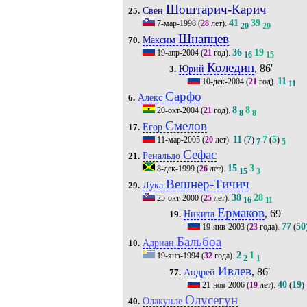
Шоштарич-Карич
Свен
25.
41
39
7-мар-1998
(
28
лет).
20
20
Шнапцев
Максим
70.
36
19
19-апр-2004
(
21
год).
16
15
Коледин
, 86'
Юрий
3.
11
10-дек-2004
(
21
год).
11
Сарфо
Алекс
6.
8
8
20-окт-2004
(
21
год).
8
8
Смелов
Егор
17.
11
7
7
5
11-мар-2005
(
20
лет).
(
)
(
)
7
5
Сефас
Ренальдо
21.
15
3
8-дек-1999
(
26
лет).
15
3
Вешнер-Тичич
Лука
29.
38
28
25-окт-2000
(
25
лет).
16
11
Ермаков
, 69'
Никита
19.
77
50
19-янв-2003
(
23
года).
(
Бальбоа
Адриан
10.
2
1
19-янв-1994
(
32
года).
2
1
Ивлев
, 86'
Андрей
77.
40
19
21-ноя-2006
(
19
лет).
(
)
Олусегун
Олакунле
40.