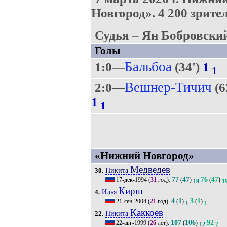
Новгород».
4 200 зрител
Судья – Ян Бобровский
Голы
Бальбоа
1:0—
(34')
1
1
Вешнер-Тичич
2:0—
(6
1
1
«Нижний Новгород»
Медведев
Никита
30.
77
47
76
47
17-дек-1994
(
31
год).
(
)
(
)
19
1
Кирш
Илья
4.
4
1
3
1
21-сен-2004
(
21
год).
(
)
(
)
1
1
Каккоев
Никита
22.
107
106
92
22-авг-1999
(
26
лет).
(
)
12
7