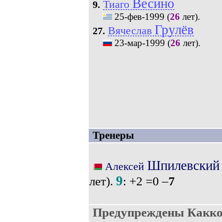
Весино
Тиаго
9.
25-фев-1999
(
26
лет).
Грулёв
Вячеслав
27.
23-мар-1999
(
26
лет).
Тренеры
Шпилевский
Алексей
9
лет).
: +2 =0 –
7
Предупреждены Какко