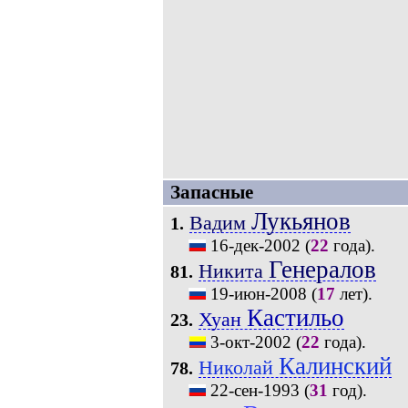
Запасные
Лукьянов
Вадим
1.
16-дек-2002
(
22
года).
Генералов
Никита
81.
19-июн-2008
(
17
лет).
Кастильо
Хуан
23.
3-окт-2002
(
22
года).
Калинский
Николай
78.
22-сен-1993
(
31
год).