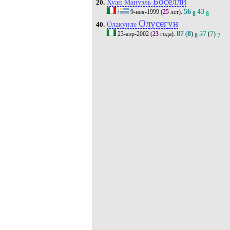
Боселли
Хуан Мануэль
20.
56
43
/
9-ноя-1999
(
25
лет).
8
8
Олусегун
Олакунле
40.
87
8
57
7
23-апр-2002
(
23
года).
(
)
(
)
8
7