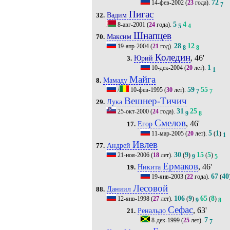
72
14-фев-2002
(
23
года).
7
Пигас
Вадим
32.
5
4
8-авг-2001
(
24
года).
5
4
Шнапцев
Максим
70.
28
12
19-апр-2004
(
21
год).
8
8
Коледин
, 46'
Юрий
3.
1
10-дек-2004
(
20
лет).
1
Майга
Мамаду
8.
59
55
/
10-фев-1995
(
30
лет).
7
7
Вешнер-Тичич
Лука
29.
31
25
25-окт-2000
(
24
года).
9
8
Смелов
, 46'
Егор
17.
5
1
11-мар-2005
(
20
лет).
(
)
1
Ивлев
Андрей
77.
30
9
15
5
21-ноя-2006
(
18
лет).
(
)
(
)
9
5
Ермаков
, 46'
Никита
19.
67
40
19-янв-2003
(
22
года).
(
Лесовой
Даниил
88.
106
9
65
8
12-янв-1998
(
27
лет).
(
)
(
)
9
8
Сефас
, 63'
Ренальдо
21.
7
8-дек-1999
(
25
лет).
7