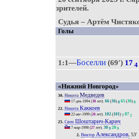
зрителей.
Судья – Артём Чистяко
Голы
Боселли
1:1—
(69')
17
4
«Нижний Новгород»
Медведев
Никита
30.
66
36
65
36
17-дек-1994
(
30
лет).
(
)
(
)
8
8
Каккоев
Никита
22.
102
101
87
22-авг-1999
(
26
лет).
(
)
7
2
Шоштарич-Карич
Свен
25.
30
28
7-мар-1998
(
27
лет).
9
9
Александров
, 53'
Виктор
2.