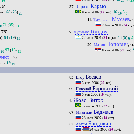
16
25
2
Кармо
 76'
Энрике
37.
68
23
16
5
ет).
(
)
9-ноя-2006
(
19
лет).
23
16
5
Мусаев
, 
Тамерлан
11.
71
35
(
)
29-июл-2001
(
24
год
20
13
Гондоу
, 76'
Лусиано
9.
94
19
43
6
2
т).
(
)
22-июн-2001
(
24
года).
(
)
19
6
Попович
, 6
Матия
20.
97
15
(
)
8-янв-2006
(
20
лет).
20
15
енко
, 76'
19
ет).
19
Бесаев
Егор
85.
3-янв-2006
(
20
лет).
Баровский
Николай
99.
5-сен-2006
(
19
лет).
Жоао Витор
4.
17-июл-1998
(
27
лет).
Бадмаев
Мингиян
67.
28-июн-2007
(
18
лет).
Бандикян
Артём
52.
/
20-сен-2005
(
20
лет).