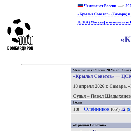
Чемпионат России
—>
20
«Крылья Советов» (Самара) в
ЦСКА (Москва) в чемпионате 
«К
Чемпионат России 2025/26. 25-й т
«Крылья Советов»
—
ЦС
18 апреля 2026 г.
Самара.
«
Судья – Павел Шадыханов 
Голы
Олейников
1:0—
(65')
12
(
9
«Крылья Советов»