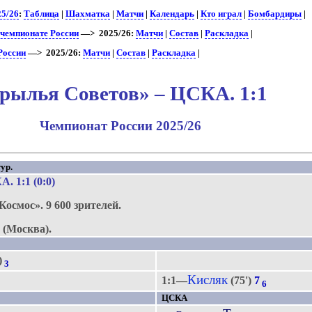
25/26
:
Таблица
|
Шахматка
|
Матчи
|
Календарь
|
Кто играл
|
Бомбардиры
|
 чемпионате России
—> 2025/26:
Матчи
|
Состав
|
Раскладка
|
России
—> 2025/26:
Матчи
|
Состав
|
Раскладка
|
рылья Советов» – ЦСКА. 1:1
Чемпионат России 2025/26
ур.
КА
. 1:1 (0:0)
Космос».
9 600 зрителей.
(Москва).
)
3
Кисляк
1:1—
(75')
7
6
ЦСКА