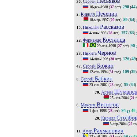
Песьяков
Сергей
30.
290
44
16-дек-1988
(
37
лет).
(
)
Печенин
Кирилл
2.
89
64
18-мар-1997
(
29
лет).
(
)
Рассказов
Николай
15.
157
83
4-янв-1998
(
28
лет).
(
)
Костанца
Фернандо
22.
90
/
29-ноя-1998
(
27
лет).
Чернов
Никита
23.
126
49
14-янв-1996
(
30
лет).
(
Божин
Сергей
47.
109
39
12-сен-1994
(
31
год).
(
)
Бабкин
Сергей
6.
99
83
25-сен-2002
(
23
года).
(
)
Шуманск
Артём
70.
25-ноя-2004
(
21
г
Витюгов
Максим
8.
94
48
1-фев-1998
(
28
лет).
13
Столбо
Кирилл
20.
8-апр-2004
(
22
го
Рахманович
Амар
11.
69
4
13-май-1994
(
31
год).