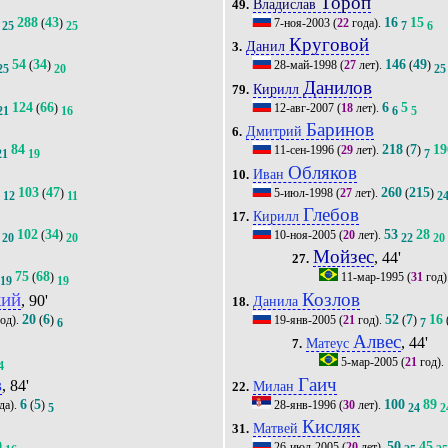
Тороп
Владислав
49.
288
43
16
15
(
)
7-ноя-2003
(
22
года).
25
25
7
6
Круговой
Данил
3.
54
34
146
49
(
)
28-май-1998
(
27
лет).
(
)
25
20
25
Данилов
Кирилл
79.
124
66
6
5
(
)
12-авг-2007
(
18
лет).
21
16
6
5
Баринов
Дмитрий
6.
84
218
7
19
11-сен-1996
(
29
лет).
(
)
21
19
7
Обляков
Иван
10.
103
47
260
215
)
(
)
5-июл-1998
(
27
лет).
(
)
12
11
2
Глебов
Кирилл
17.
102
34
53
28
(
)
10-ноя-2005
(
20
лет).
20
20
22
20
Мойзес
, 44'
27.
75
68
(
)
11-мар-1995
(
31
год)
19
19
ий
Козлов
, 90'
Данила
18.
20
6
52
7
16
од).
(
)
19-янв-2005
(
21
год).
(
)
6
7
Алвес
, 44'
Матеус
7.
5-мар-2005
(
21
год).
4
в
Гаич
, 84'
Милан
22.
6
5
100
89
да).
(
)
28-янв-1996
(
30
лет).
5
24
2
Кисляк
Матвей
31.
9
50
45
26-июл-2005
(
20
лет).