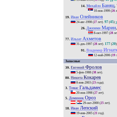
19
Баняц
,
Михайло
14.
10-ноя-1999
(
26
л
Олейников
Иван
19.
97
45
24-авг-1998
(
27
лет).
(
)
Марин
Джимми
26.
8-окт-1997
(
28
ле
Ахметов
Ильзат
77.
177
20
31-дек-1997
(
28
лет).
(
)
Игнат
Владимир
91.
12-май-2006
(
19
л
Запасные
Фролов
Евгений
39.
5-фев-1988
(
38
лет).
Кокарев
Никита
80.
8-янв-2003
(
23
года).
Гальдамес
Томас
3.
20-ноя-1998
(
27
лет).
Ороз
Доминик
5.
/
29-окт-2000
(
25
лет).
Лепский
Иван
18.
19-янв-2005
(
21
год).