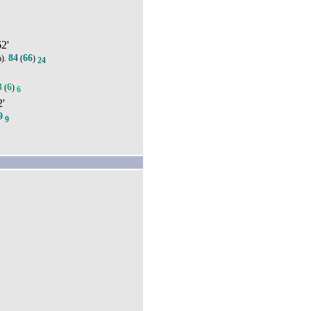
5
62'
84
66
а).
(
)
24
3
6
(
)
6
2'
9
9