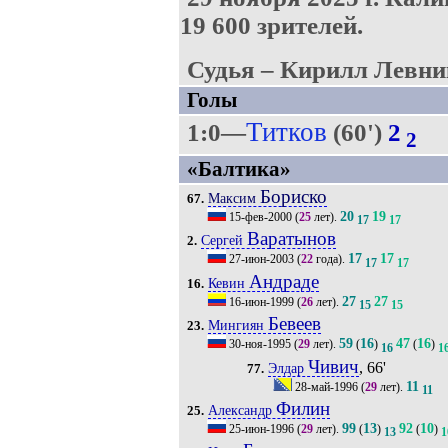
19 600 зрителей.
Судья – Кирилл Левни
Голы
Титков
1:0—
(60')
2
2
«Балтика»
Бориско
Максим
67.
20
19
15-фев-2000
(
25
лет).
17
17
Варатынов
Сергей
2.
17
17
27-июн-2003
(
22
года).
17
17
Андраде
Кевин
16.
27
27
16-июн-1999
(
26
лет).
15
15
Бевеев
Мингиян
23.
59
16
47
16
30-ноя-1995
(
29
лет).
(
)
(
)
16
1
Чивич
, 66'
Элдар
77.
11
28-май-1996
(
29
лет).
11
Филин
Александр
25.
99
13
92
10
25-июн-1996
(
29
лет).
(
)
(
)
13
1