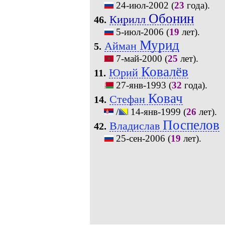
24-июл-2002
(
23
года).
Обонин
Кирилл
46.
5-июл-2006
(
19
лет).
Мурид
Айман
5.
7-май-2000
(
25
лет).
Ковалёв
Юрий
11.
27-янв-1993
(
32
года).
Ковач
Стефан
14.
/
14-янв-1999
(
26
лет).
Поспелов
Владислав
42.
25-сен-2006
(
19
лет).