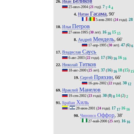
Беликов
Иван
26.
7
4
25-июл-2004
(
21
год).
7
4
Гасама
, 90'
Натан
4.
28
/
5-янв-2001
(
24
года).
Петров
Илья
10.
16
15
27-июн-1995
(
30
лет).
16
15
Мендель
, 66'
Андрей
8.
47
6
17-апр-1995
(
30
лет).
(
)
6
Саусь
Владислав
17.
17
16
16
6-авг-2003
(
22
года).
(
)
16
16
Титков
Николай
22.
37
16
18
15
18-авг-2000
(
25
лет).
(
)
(
)
16
15
Пряхин
, 66'
Сергей
19.
30
16-дек-2002
(
22
года).
12
Манелов
Ираклий
69.
30
8
14
2
19-сен-2002
(
23
года).
(
)
(
)
8
2
Хиль
Брайан
91.
17
16
/
28-июн-2001
(
24
года).
17
16
Оффор
, 38'
Чинонсо
90.
16
27-май-2000
(
25
лет).
16