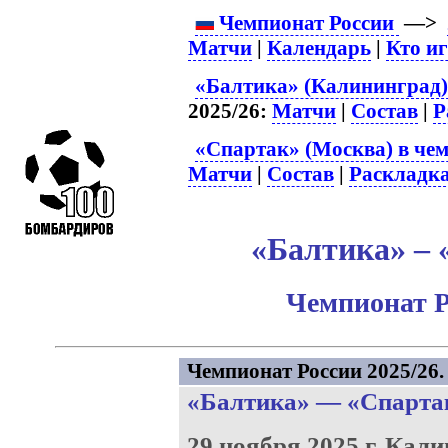
Чемпионат России
—>
Матчи
|
Календарь
|
Кто и
«Балтика» (Калининград)
2025/26:
Матчи
|
Состав
|
Р
«Спартак» (Москва) в чем
Матчи
|
Состав
|
Раскладк
«Балтика» – 
Чемпионат Р
Чемпионат России 2025/26. 
«Балтика»
—
«Спарта
29 ноября 2025 г.
Кали