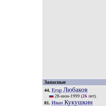
Запасные
Любаков
Егор
44.
28-июн-1999
(
26
лет).
Кукушкин
Иван
81.