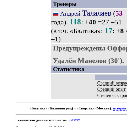
Тренеры
Талалаев
(
53
Андрей
118
года).
: +
40
=27 –51
17
(в т.ч. «Балтика»:
: +
8
–1)
Предупреждены Оффор
Удалён Манелов (30').
Статистика
Средний возра
Средний опыт
Степень сыгра
«Балтика» (Калининград) – «Спартак» (Москва):
история
Технические данные этого матча:
•
WWW