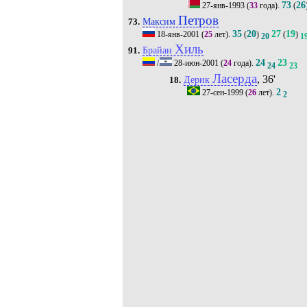
73
26
27-янв-1993
(
33
года).
(
Петров
Максим
73.
35
20
27
19
18-янв-2001
(
25
лет).
(
)
(
)
20
1
Хиль
Брайан
91.
24
23
/
28-июн-2001
(
24
года).
24
23
Ласерда
, 36'
Дерик
18.
2
27-сен-1999
(
26
лет).
2