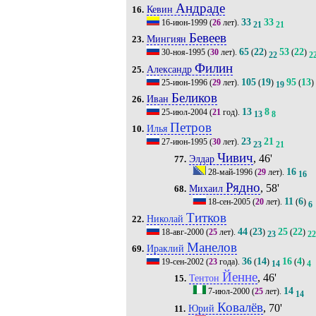
Андраде
Кевин
16.
33
33
16-июн-1999
(
26
лет).
21
21
Бевеев
Мингиян
23.
65
22
53
22
30-ноя-1995
(
30
лет).
(
)
(
)
22
2
Филин
Александр
25.
105
19
95
13
25-июн-1996
(
29
лет).
(
)
(
)
19
Беликов
Иван
26.
13
8
25-июл-2004
(
21
год).
13
8
Петров
Илья
10.
23
21
27-июн-1995
(
30
лет).
23
21
Чивич
, 46'
Элдар
77.
16
28-май-1996
(
29
лет).
16
Рядно
, 58'
Михаил
68.
11
6
18-сен-2005
(
20
лет).
(
)
6
Титков
Николай
22.
44
23
25
22
18-авг-2000
(
25
лет).
(
)
(
)
23
22
Манелов
Ираклий
69.
36
14
16
4
19-сен-2002
(
23
года).
(
)
(
)
14
4
Йенне
, 46'
Тентон
15.
14
7-июл-2000
(
25
лет).
14
Ковалёв
, 70'
Юрий
11.