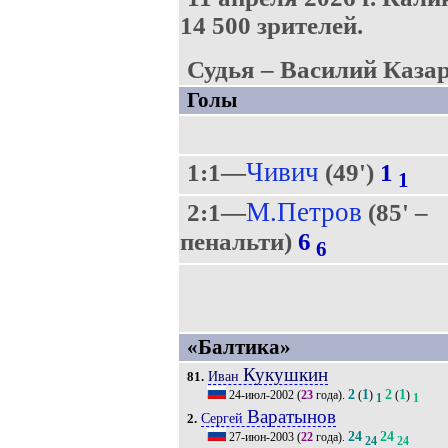
14 500 зрителей.
Судья – Василий Казар
Голы
Чивич
1:1—
(49')
1
1
М.Петров
2:1—
(85' –
пенальти)
6
6
«Балтика»
Кукушкин
Иван
81.
2
1
2
1
24-июл-2002
(
23
года).
(
)
(
)
1
1
Варатынов
Сергей
2.
24
24
27-июн-2003
(
22
года).
24
24