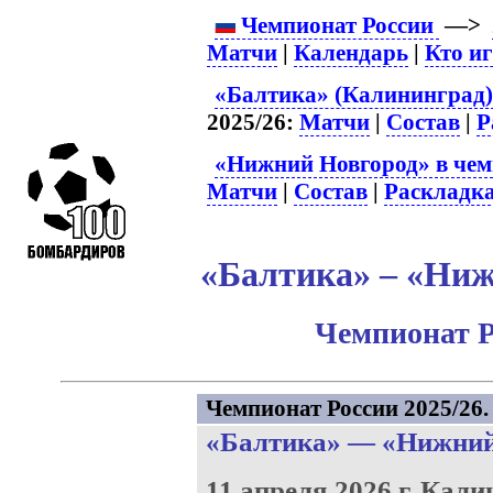
Чемпионат России
—>
Матчи
|
Календарь
|
Кто и
«Балтика» (Калининград)
2025/26:
Матчи
|
Состав
|
Р
«Нижний Новгород» в чем
Матчи
|
Состав
|
Раскладк
«Балтика» – «Ниж
Чемпионат Р
Чемпионат России 2025/26. 
«Балтика»
—
«Нижний
11 апреля 2026 г.
Кали