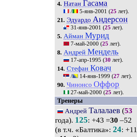
Гасама
Натан
4.
/
5-янв-2001
(
25
лет).
Андерсон
Эдуардо
21.
31-янв-2001
(
25
лет).
Мурид
Айман
5.
7-май-2000
(
25
лет).
Мендель
Андрей
8.
17-апр-1995
(
30
лет).
Ковач
Стефан
14.
/
14-янв-1999
(
27
лет).
Оффор
Чинонсо
90.
27-май-2000
(
25
лет).
Тренеры
Талалаев
(
53
Андрей
125
года).
: +43 =
30
–52
24
(в т.ч. «Балтика»:
: +1