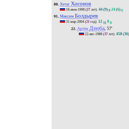
Хосонов
Хетаг
80.
44
9
24
6
18-июн-1998
(
27
лет).
(
)
(
)
9
6
Болдырев
Максим
91.
12
8
31-мар-2004
(
21
год).
11
8
Дзюба
, 57'
Артём
22.
458
36
22-авг-1988
(
37
лет).
(