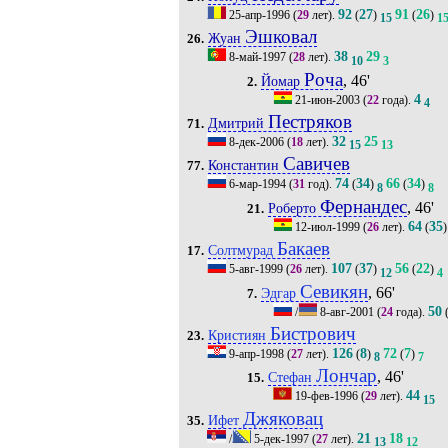
92
27
91
26
25-апр-1996
(
29
лет).
(
)
(
)
15
1
Эшковал
Жуан
26.
38
29
8-май-1997
(
28
лет).
10
3
Роча
, 46'
Йомар
2.
4
21-июн-2003
(
22
года).
4
Пестряков
Дмитрий
71.
32
25
8-дек-2006
(
18
лет).
15
13
Савичев
Константин
77.
74
34
66
34
6-мар-1994
(
31
год).
(
)
(
)
8
8
Фернандес
, 46'
Роберто
21.
64
35
12-июл-1999
(
26
лет).
(
)
Бакаев
Солтмурад
17.
107
37
56
22
5-авг-1999
(
26
лет).
(
)
(
)
12
4
Севикян
, 66'
Эдгар
7.
50
/
8-авг-2001
(
24
года).
Бистрович
Кристиян
23.
126
8
72
7
9-апр-1998
(
27
лет).
(
)
(
)
8
7
Лончар
, 46'
Стефан
15.
44
19-фев-1996
(
29
лет).
15
Джяковац
Ифет
35.
21
18
/
5-дек-1997
(
27
лет).
13
12