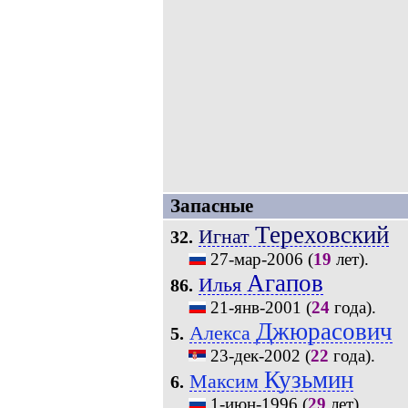
Запасные
Тереховский
Игнат
32.
27-мар-2006
(
19
лет).
Агапов
Илья
86.
21-янв-2001
(
24
года).
Джюрасович
Алекса
5.
23-дек-2002
(
22
года).
Кузьмин
Максим
6.
1-июн-1996
(
29
лет).