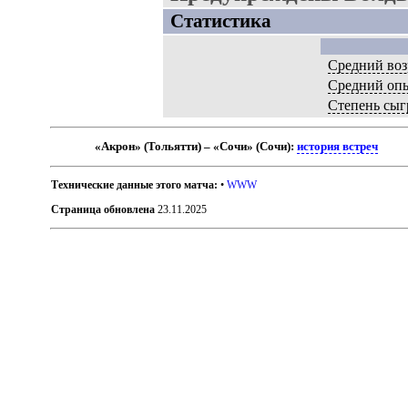
Статистика
Средний воз
Средний оп
Степень сыг
«Акрон» (Тольятти) – «Сочи» (Сочи):
история встреч
Технические данные этого матча:
•
WWW
Страница обновлена
23.11.2025