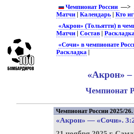
Чемпионат России
—>
Матчи
|
Календарь
|
Кто и
«Акрон» (Тольятти) в чем
Матчи
|
Состав
|
Раскладк
«Сочи» в чемпионате Росс
Раскладка
|
«Акрон» – 
Чемпионат Р
Чемпионат России 2025/26. 
«Акрон»
—
«Сочи»
. 3:
21 ноября 2025 г.
Сама