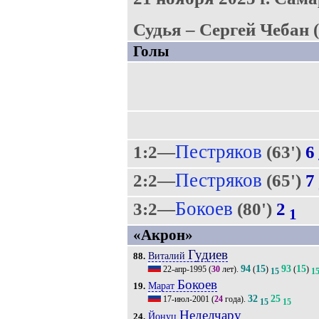
Судья – Сергей Чебан 
Голы
Пестряков
1:2—
(63')
6
Пестряков
2:2—
(65')
7
Бокоев
3:2—
(80')
2
1
«Акрон»
Гудиев
Виталий
88.
94
15
93
15
22-апр-1995
(
30
лет).
(
)
(
)
15
1
Бокоев
Марат
19.
32
25
17-июл-2001
(
24
года).
15
15
Неделчару
Йонуц
24.