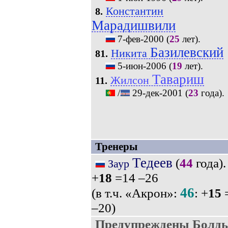
Константин
8.
Марадишвили
7-фев-2000
(
25
лет).
Базилевский
Никита
81.
5-июн-2006
(
19
лет).
Тавариш
Жилсон
11.
/
29-дек-2001
(
23
года).
Тренеры
Тедеев
(
44
года)
Заур
+
18
=14 –26
46
(в т.ч. «Акрон»:
: +
15
–20)
Предупреждены Болды