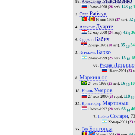
Максименко
Александр
98.
143
19-мар-1998
(
26
лет).
19
Рябчук
Олег
2.
32
/
16-янв-1998
(
27
лет).
Дуарте
Алексис
4.
42
3
12-мар-2000
(
24
года).
8
Бабич
Срджан
6.
35
34
22-апр-1996
(
28
лет).
18
Барко
Эсекьель
5.
18
1
29-мар-1999
(
25
лет).
18
Литвино
Руслан
68.
18-авг-2001
(
23
г
Маркиньос
8.
16
10
24-окт-1999
(
25
лет).
16
Умяров
Наиль
18.
118
27-июн-2000
(
24
года).
18
Мартиньш
Кристофер
35.
68
4
19-фев-1997
(
28
лет).
14
Солари
, 73
Пабло
7.
22-мар-2001
(
23
г
Бонгонда
Тео
77.
44
/
20-ноя-1995
(
29
лет).