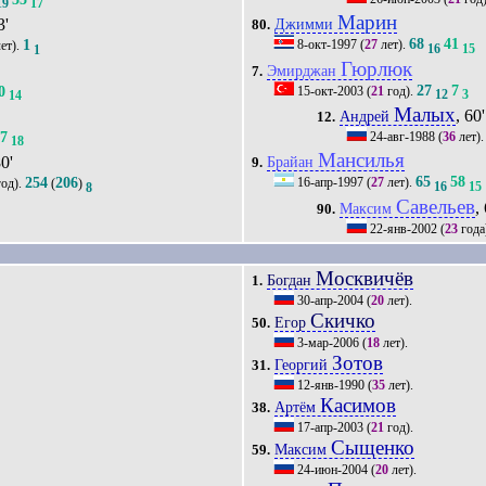
19
17
Марин
3'
Джимми
80.
68
41
1
8-окт-1997
(
27
лет).
ет).
16
15
1
Гюрлюк
Эмирджан
7.
27
7
0
15-окт-2003
(
21
год).
12
3
14
Малых
, 60'
Андрей
12.
27
24-авг-1988
(
36
лет)
18
Мансилья
80'
Брайан
9.
65
58
254
206
16-апр-1997
(
27
лет).
од).
(
)
16
15
8
Савельев
,
Максим
90.
22-янв-2002
(
23
года
Москвичёв
Богдан
1.
30-апр-2004
(
20
лет).
Скичко
Егор
50.
3-мар-2006
(
18
лет).
Зотов
Георгий
31.
12-янв-1990
(
35
лет).
Касимов
Артём
38.
17-апр-2003
(
21
год).
Сыщенко
Максим
59.
24-июн-2004
(
20
лет).