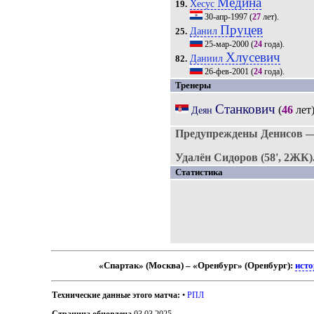
Медина
Хесус
19.
30-апр-1997
(
27
лет).
Пруцев
Данил
25.
25-мар-2000
(
24
года).
Хлусевич
Даниил
82.
26-фев-2001
(
24
года).
Тренеры
Станкович
(
46
лет
Деян
Предупреждены Денисов —
Удалён Сидоров (58', 2ЖК)
Статистика
«Спартак» (Москва) – «Оренбург» (Оренбург):
исто
Технические данные этого матча:
•
РПЛ
Страница обновлена
03.03.2025