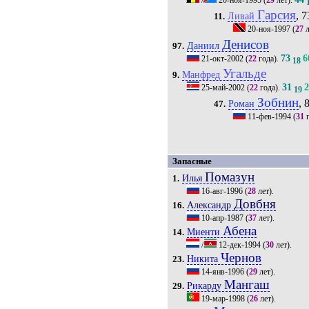
Гарсия
, 7
Ливай
11.
20-ноя-1997
(
27
л
Денисов
Даниил
97.
73
6
21-окт-2002
(
22
года).
18
Угальде
Манфред
9.
31
25-май-2002
(
22
года).
19
Зобнин
, 
Роман
47.
11-фев-1994
(
31
г
Запасные
Помазун
Илья
1.
16-авг-1996
(
28
лет).
Довбня
Александр
16.
10-апр-1987
(
37
лет).
Абена
Миенти
14.
/
12-дек-1994
(
30
лет).
Чернов
Никита
23.
14-янв-1996
(
29
лет).
Мангаш
Рикарду
29.
19-мар-1998
(
26
лет).