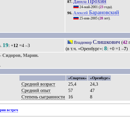
Прохин
Данила
87.
24-май-2001
(
23
года).
Барановский
Алексей
96.
25-янв-2005
(
20
лет).
Слишкович
(
42
г
Владимир
19
).
: +
12
=4 –3
8
(в т.ч. «Оренбург»:
: +0 =1 –
7
)
 Сидоров, Марин.
.
«Спартак»
«Оренбург»
Средний возраст
25,4
24,3
Средний опыт
57
47
Степень сыгранности
16
8
рия встреч