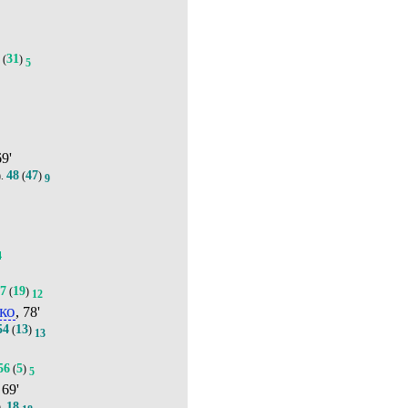
2
31
(
)
5
69'
48
47
).
(
)
9
4
37
19
(
)
12
ко
, 78'
54
13
(
)
13
56
5
(
)
5
 69'
18
).