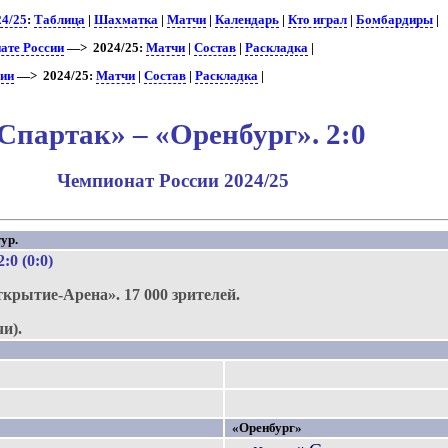
24/25
:
Таблица
|
Шахматка
|
Матчи
|
Календарь
|
Кто играл
|
Бомбардиры
|
ате России
—> 2024/25:
Матчи
|
Состав
|
Раскладка
|
сии
—> 2024/25:
Матчи
|
Состав
|
Раскладка
|
Спартак» – «Оренбург». 2:0
Чемпионат России 2024/25
ур.
 2:0 (0:0)
ткрытие-Арена».
17 000 зрителей.
и).
«Оренбург»