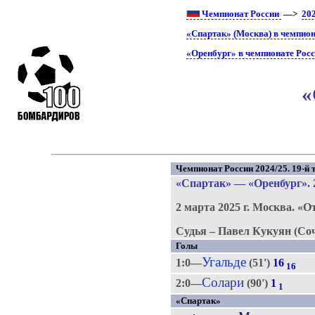
Чемпионат России
—>
20
«Спартак» (Москва) в чемпион
«Оренбург» в чемпионате Рос
«
Чемпионат России 2024/25. 19-й т
«Спартак»
—
«Оренбург»
.
2 марта 2025 г.
Москва.
«О
Судья – Павел Кукуян (Соч
Голы
Угальде
1:0—
(51')
16
16
Солари
2:0—
(90')
1
1
«Спартак»