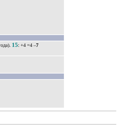
15
ода).
: +4 =4 –
7