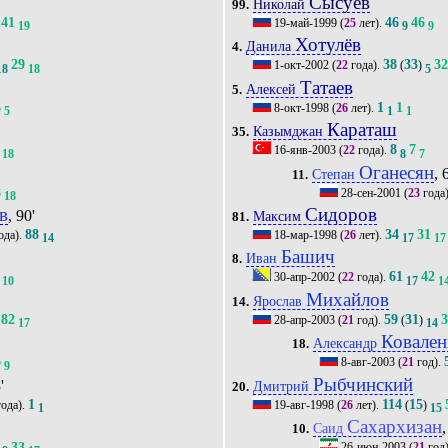
Сысуев
Николай
99.
141
46
46
19-май-1999
(
25
лет).
19
9
9
Хотулёв
Данила
4.
29
38
33
3
1-окт-2002
(
22
года).
(
)
18
18
5
Татаев
Алексей
5.
6
1
1
8-окт-1998
(
26
лет).
5
1
1
Караташ
Казымджан
35.
8
7
16-янв-2003
(
22
года).
18
8
7
Оганесян
, 
Степан
11.
8
28-сен-2001
(
23
года
18
в
Сидоров
, 90'
Максим
81.
88
34
31
ода).
18-мар-1998
(
26
лет).
14
17
17
Башич
Иван
8.
61
42
30-апр-2002
(
22
года).
10
17
1
Михайлов
Ярослав
14.
82
59
31
28-апр-2003
(
21
год).
(
)
17
14
Ковален
Александр
18.
6
8-авг-2003
(
21
год).
9
Рыбчинский
'
Дмитрий
20.
1
114
15
ода).
19-авг-1998
(
26
лет).
(
)
1
15
Сахархизан
,
Саид
10.
33
26-июн-2003
(
21
год