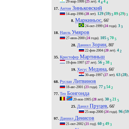
4
4
29-мар-1999
(
25
лет).
4
4
Зиньковский
Антон
17.
129
59
89
29
14-апр-1996
(
28
лет).
(
)
(
)
5
3
Маркиньос
, 66'
8.
3
24-окт-1999
(
24
года).
3
Умяров
Наиль
18.
105
70
27-июн-2000
(
24
года).
5
5
Зорин
, 80'
Даниил
28.
4
22-фев-2004
(
20
лет).
2
Мартиньш
Кристофер
35.
56
38
19-фев-1997
(
27
лет).
2
1
Медина
, 66'
Хесус
19.
63
28
30-апр-1997
(
27
лет).
(
)
Литвинов
Руслан
68.
77
54
18-авг-2001
(
23
года).
3
2
Бонгонда
Тео
77.
30
21
/
20-ноя-1995
(
28
лет).
5
5
Пруцев
, 66'
Данил
25.
96
59
25-мар-2000
(
24
года).
(
Денисов
Даниил
97.
60
49
21-окт-2002
(
21
год).
5
3