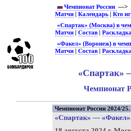
Чемпионат России
—>
Матчи
|
Календарь
|
Кто и
«Спартак» (Москва) в чем
Матчи
|
Состав
|
Раскладк
«Факел» (Воронеж) в чемп
Матчи
|
Состав
|
Раскладк
«Спартак» –
Чемпионат Р
Чемпионат России 2024/25. 
«Спартак»
—
«Факел»
18 августа 2024 г.
Моск