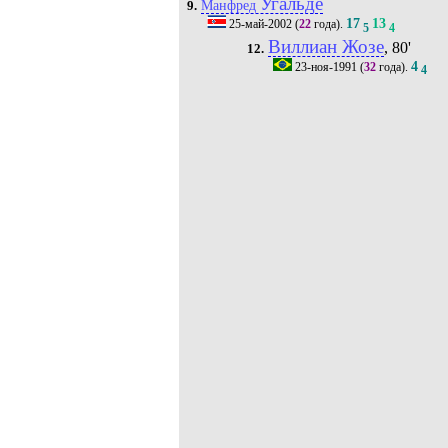
Угальде
Манфред
9.
17
13
25-май-2002
(
22
года).
5
4
Виллиан Жозе
, 80'
12.
4
23-ноя-1991
(
32
года).
4