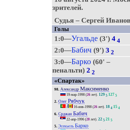
зрителей.
Судья – Сергей Иванов
Голы
Угальде
1:0—
(3')
4
4
Бабич
2:0—
(9')
3
2
Барко
3:0—
(60' –
пенальти)
2
2
«Спартак»
Максименко
Александр
98.
129
127
19-мар-1998
(
26
лет).
5
5
Рябчук
Олег
2.
18
15
/
16-янв-1998
(
26
лет).
4
4
Бабич
Срджан
6.
22
21
22-апр-1996
(
28
лет).
5
5
Барко
Эсекьель
5.