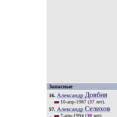
Запасные
Довбня
Александр
16.
10-апр-1987
(
37
лет).
Селихов
Александр
57.
7-апр-1994
(
30
лет).