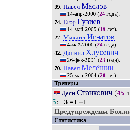
Маслов
Павел
39.
14-апр-2000
(
24
года).
Гузиев
Егор
74.
14-май-2005
(
19
лет).
Игнатов
Михаил
22.
4-май-2000
(
24
года).
Хлусевич
Даниил
82.
26-фев-2001
(
23
года).
Мелёшин
Павел
70.
25-мар-2004
(
20
лет).
Тренеры
Станкович
(
45
л
Деян
5
: +
3
=1 –1
Предупреждены Божин
Статистика