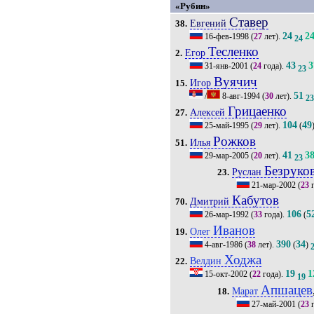
«Рубин»
Ставер
Евгений
38.
24
2
16-фев-1998
(
27
лет).
24
Тесленко
Егор
2.
43
3
31-янв-2001
(
24
года).
23
Вуячич
Игор
15.
51
/
8-авг-1994
(
30
лет).
2
Грицаенко
Алексей
27.
104
49
25-май-1995
(
29
лет).
(
Рожков
Илья
51.
41
3
29-мар-2005
(
20
лет).
23
Безруко
Руслан
23.
21-мар-2002
(
23
г
Кабутов
Дмитрий
70.
106
5
26-мар-1992
(
33
года).
(
Иванов
Олег
19.
390
34
4-авг-1986
(
38
лет).
(
)
Ходжа
Велдин
22.
19
1
15-окт-2002
(
22
года).
19
Апшацев
Марат
18.
27-май-2001
(
23
г