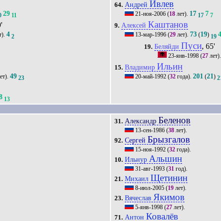
Ивлев
Андрей
64.
29
17
7
21-ноя-2006
(
18
лет).
0
11
17
7
Каштанов
'
Алексей
9.
4
73
19
т).
13-мар-1996
(
29
лет).
(
)
2
19
Пуси
, 65'
Беляйди
19.
23-янв-1998
(
27
лет)
Ильин
Владимир
15.
49
201
21
ет).
20-май-1992
(
32
года).
(
)
23
2
8
13
Беленов
Александр
31.
13-сен-1986
(
38
лет).
Брызгалов
Сергей
92.
15-ноя-1992
(
32
года).
Альшин
Ильнур
10.
31-авг-1993
(
31
год).
Щетинин
Михаил
21.
8-июл-2005
(
19
лет).
Якимов
Вячеслав
23.
5-янв-1998
(
27
лет).
Ковалёв
Антон
71.