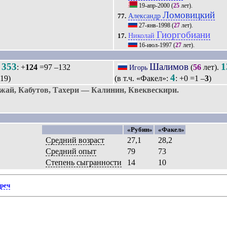
19-апр-2000
(
25
лет).
Ломовицкий
Александр
77.
27-янв-1998
(
27
лет).
Гиоргобиани
Николай
17.
16-июл-1997
(
27
лет).
353
Шалимов
1
.
: +
124
=97 –132
(
56
лет).
Игорь
4
19)
(в т.ч. «Факел»:
: +0 =1 –
3
)
ай, Кабутов, Тахери — Калинин, Квеквескири.
«Рубин»
«Факел»
Средний возраст
27,1
28,2
Средний опыт
79
73
Степень сыгранности
14
10
треч