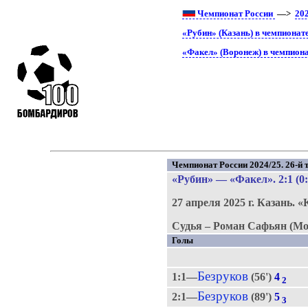
Чемпионат России
—>
20
«Рубин» (Казань) в чемпионат
«Факел» (Воронеж) в чемпиона
Чемпионат России 2024/25. 26-й т
«Рубин»
—
«Факел»
. 2:1 (0
27 апреля 2025 г.
Казань.
«
Судья – Роман Сафьян (Мо
Голы
Безруков
1:1—
(56')
4
2
Безруков
2:1—
(89')
5
3