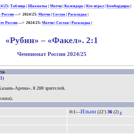
24/25
:
Таблица
|
Шахматка
|
Матчи
|
Календарь
|
Кто играл
|
Бомбардиры
|
е России
—> 2024/25:
Матчи
|
Состав
|
Раскладка
|
те России
—> 2024/25:
Матчи
|
Состав
|
Раскладка
|
«Рубин» – «Факел». 2:1
Чемпионат России 2024/25
ур.
:1)
Казань-Арена».
8 200 зрителей.
сква).
Ильин
0:1—
(22')
36
(
2
)
2