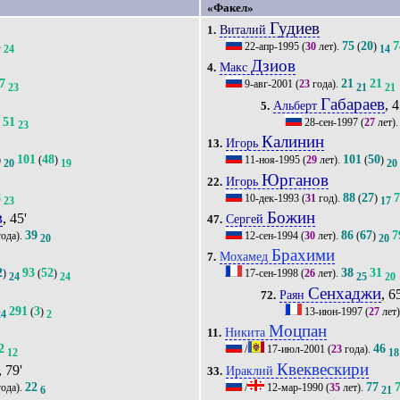
«Факел»
Гудиев
Виталий
1.
4
75
20
7
22-апр-1995
(
30
лет).
(
)
24
14
Дзиов
Макс
4.
7
21
21
9-авг-2001
(
23
года).
23
21
21
Габараев
, 4
Альберт
5.
51
28-сен-1997
(
27
лет)
3
23
Калинин
Игорь
13.
101
48
101
50
)
(
)
11-ноя-1995
(
29
лет).
(
)
20
19
20
Юрганов
Игорь
22.
8
88
27
10-дек-1993
(
31
год).
(
)
23
17
в
Божин
, 45'
Сергей
47.
39
86
67
7
ода).
12-сен-1994
(
30
лет).
(
)
20
20
Брахими
Мохамед
7.
2
93
52
38
31
)
(
)
17-сен-1998
(
26
лет).
24
24
25
20
Сенхаджи
, 6
Раян
72.
291
3
(
)
13-июн-1997
(
27
лет
24
2
Моцпан
Никита
11.
2
46
/
17-июл-2001
(
23
года).
12
18
Квеквескири
, 79'
Ираклий
33.
22
77
ода).
/
12-мар-1990
(
35
лет).
6
21