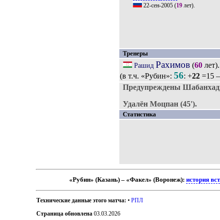
22-сен-2005
(
19
лет).
Тренеры
Рахимов
(
60
лет)
Рашид
56
(в т.ч. «Рубин»:
: +
22
=15 –
Предупреждены Шабанхадж
Удалён Моцпан (45').
Статистика
«Рубин» (Казань) – «Факел» (Воронеж):
история вс
Технические данные этого матча:
•
РПЛ
Страница обновлена
03.03.2026