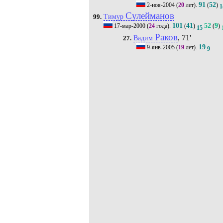
91
52
2-ноя-2004
(
20
лет).
(
)
1
Сулейманов
Тимур
99.
101
41
52
9
17-мар-2000
(
24
года).
(
)
(
)
15
Раков
, 71'
Вадим
27.
19
9-янв-2005
(
19
лет).
9