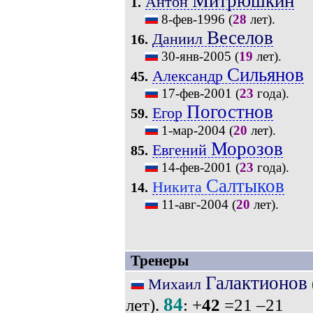
Митрюшкин
Антон
1.
8-фев-1996
(
28
лет).
Веселов
Даниил
16.
30-янв-2005
(
19
лет).
Сильянов
Александр
45.
17-фев-2001
(
23
года).
Погостнов
Егор
59.
1-мар-2004
(
20
лет).
Морозов
Евгений
85.
14-фев-2001
(
23
года).
Салтыков
Никита
14.
11-авг-2004
(
20
лет).
Тренеры
Галактионов
Михаил
84
лет).
: +
42
=21 –21