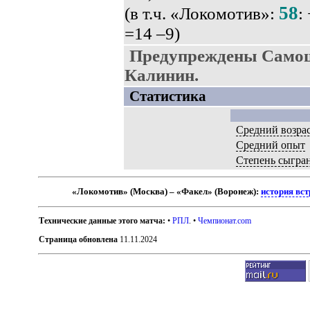
58
(в т.ч. «Локомотив»:
:
=14 –9)
Предупреждены Самош
Калинин.
Статистика
Средний возра
Средний опыт
Степень сыгра
«Локомотив» (Москва) – «Факел» (Воронеж):
история вст
Технические данные этого матча:
•
РПЛ
. •
Чемпионат.com
Страница обновлена
11.11.2024