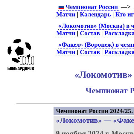
Чемпионат России
—>
Матчи
|
Календарь
|
Кто и
«Локомотив» (Москва) в 
Матчи
|
Состав
|
Раскладк
«Факел» (Воронеж) в чемп
Матчи
|
Состав
|
Раскладк
«Локомотив» 
Чемпионат Р
Чемпионат России 2024/25. 
«Локомотив»
—
«Факе
9 ноября 2024 г.
Москв