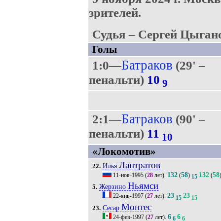
зрителей.
Судья – Сергей Цыгано
Голы
Батраков
1:0—
(29' –
пенальти)
10
9
Батраков
2:1—
(90' –
пенальти)
11
10
«Локомотив»
Лантратов
Илья
22.
132
58
132
58
11-ноя-1995
(
28
лет).
(
)
(
15
Ньямси
Жерзино
5.
23
23
22-янв-1997
(
27
лет).
15
15
Монтес
Сесар
23.
6
6
24-фев-1997
(
27
лет).
6
6