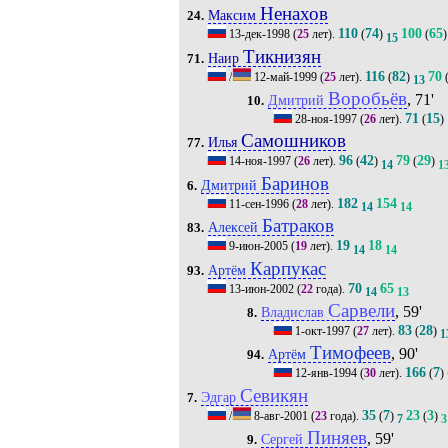
Ненахов
Максим
24.
110
74
100
65
13-дек-1998
(
25
лет).
(
)
(
)
15
Тикнизян
Наир
71.
116
82
70
/
12-май-1999
(
25
лет).
(
)
13
Воробьёв
, 71'
Дмитрий
10.
71
15
28-ноя-1997
(
26
лет).
(
)
Самошников
Илья
77.
96
42
79
29
14-ноя-1997
(
26
лет).
(
)
(
)
14
1
Баринов
Дмитрий
6.
182
154
11-сен-1996
(
28
лет).
14
14
Батраков
Алексей
83.
19
18
9-июн-2005
(
19
лет).
14
14
Карпукас
Артём
93.
70
65
13-июн-2002
(
22
года).
14
13
Сарвели
, 59'
Владислав
8.
83
28
1-окт-1997
(
27
лет).
(
)
1
Тимофеев
, 90'
Артём
94.
166
7
12-янв-1994
(
30
лет).
(
)
Севикян
Эдгар
7.
35
7
23
3
/
8-авг-2001
(
23
года).
(
)
(
)
7
3
Пиняев
, 59'
Сергей
9.