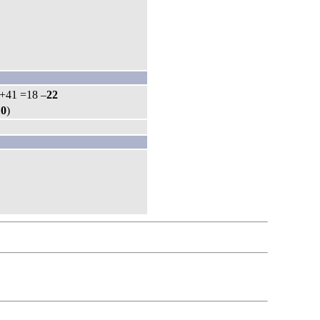
 +41 =18 –
22
10
)