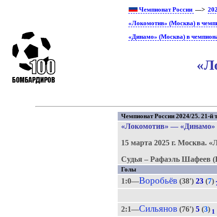
Чемпионат России
—>
20
«Локомотив» (Москва) в чемп
«Динамо» (Москва) в чемпион
«Л
Чемпионат России 2024/25. 21-й т
«Локомотив»
—
«Динамо»
15 марта 2025 г.
Москва.
«
Судья – Рафаэль Шафеев (
Голы
Воробьёв
1:0—
(38')
23
(
7
)
Сильянов
2:1—
(76')
5
(
3
)
1