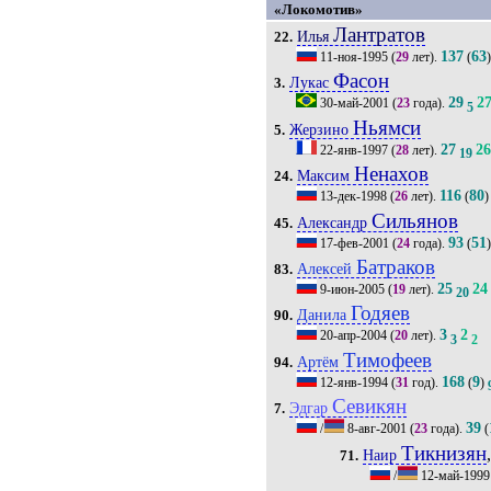
«Локомотив»
Лантратов
Илья
22.
137
63
11-ноя-1995
(
29
лет).
(
Фасон
Лукас
3.
29
2
30-май-2001
(
23
года).
5
Ньямси
Жерзино
5.
27
2
22-янв-1997
(
28
лет).
19
Ненахов
Максим
24.
116
80
13-дек-1998
(
26
лет).
(
)
Сильянов
Александр
45.
93
51
17-фев-2001
(
24
года).
(
Батраков
Алексей
83.
25
24
9-июн-2005
(
19
лет).
20
Годяев
Данила
90.
3
2
20-апр-2004
(
20
лет).
3
2
Тимофеев
Артём
94.
168
9
12-янв-1994
(
31
год).
(
)
Севикян
Эдгар
7.
39
/
8-авг-2001
(
23
года).
(
Тикнизян
Наир
71.
/
12-май-1999