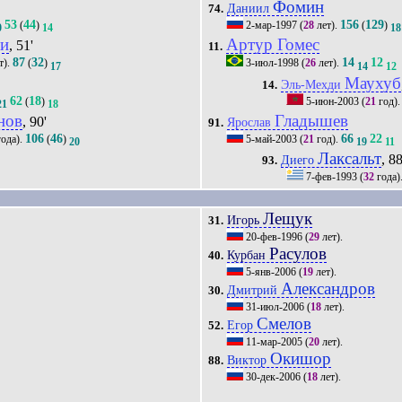
Фомин
Даниил
74.
53
44
156
129
(
)
2-мар-1997
(
28
лет).
(
)
0
14
18
ли
Артур Гомес
, 51'
11.
87
32
14
12
т).
(
)
3-июл-1998
(
26
лет).
17
14
12
Маухуб
Эль-Мехди
14.
62
18
(
)
5-июн-2003
(
21
год)
21
18
нов
Гладышев
, 90'
Ярослав
91.
106
46
66
22
ода).
(
)
5-май-2003
(
21
год).
20
19
11
Лаксальт
, 88
Диего
93.
7-фев-1993
(
32
года)
Лещук
Игорь
31.
20-фев-1996
(
29
лет).
Расулов
Курбан
40.
5-янв-2006
(
19
лет).
Александров
Дмитрий
30.
31-июл-2006
(
18
лет).
Смелов
Егор
52.
11-мар-2005
(
20
лет).
Окишор
Виктор
88.
30-дек-2006
(
18
лет).