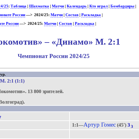
24/25
:
Таблица
|
Шахматка
|
Матчи
|
Календарь
|
Кто играл
|
Бомбардиры
|
ионате России
—> 2024/25:
Матчи
|
Состав
|
Раскладка
|
ате России
—> 2024/25:
Матчи
|
Состав
|
Раскладка
|
окомотив» – «Динамо» М. 2:1
Чемпионат России 2024/25
ур.
 М
. 2:1 (1:1)
Локомотив».
13 800 зрителей.
Волгоград).
7
Артур Гомес
1:1—
(45')
3
3