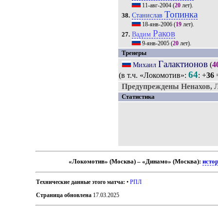
11-авг-2004
(
20
лет).
Топинка
Станислав
38.
18-янв-2006
(
19
лет).
Раков
Вадим
27.
9-янв-2005
(
20
лет).
Тренеры
Галактионов
(
4
Михаил
64
(в т.ч. «Локомотив»:
: +
36
=
Предупреждены Ненахов, 
Статистика
«Локомотив» (Москва) – «Динамо» (Москва):
истор
Технические данные этого матча:
•
РПЛ
Страница обновлена
17.03.2025