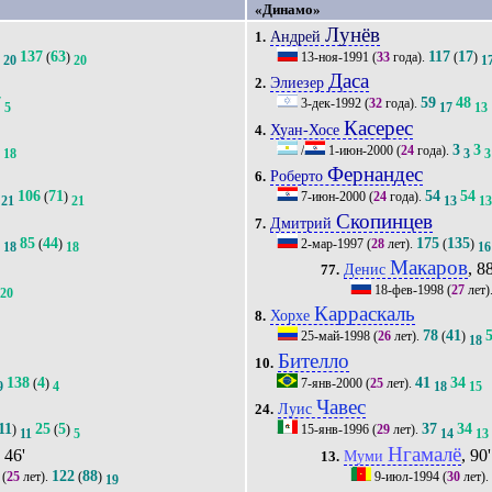
«Динамо»
Лунёв
Андрей
1.
137
63
117
17
)
(
)
13-ноя-1991
(
33
года).
(
)
20
20
1
Даса
Элиезер
2.
7
59
48
3-дек-1992
(
32
года).
5
17
13
Касерес
Хуан-Хосе
4.
6
3
3
/
1-июн-2000
(
24
года).
18
3
3
Фернандес
Роберто
6.
106
71
54
54
(
)
7-июн-2000
(
24
года).
21
21
13
1
Скопинцев
Дмитрий
7.
85
44
175
135
)
(
)
2-мар-1997
(
28
лет).
(
)
18
18
16
Макаров
, 88
Денис
77.
18-фев-1998
(
27
лет)
20
Карраскаль
Хорхе
8.
78
41
25-май-1998
(
26
лет).
(
)
18
Бителло
10.
138
4
41
34
(
)
7-янв-2000
(
25
лет).
9
4
18
15
Чавес
Луис
24.
11
25
5
37
34
)
(
)
15-янв-1996
(
29
лет).
11
5
14
13
Нгамалё
, 46'
, 90'
Муми
13.
122
88
(
25
лет).
(
)
9-июл-1994
(
30
лет).
19