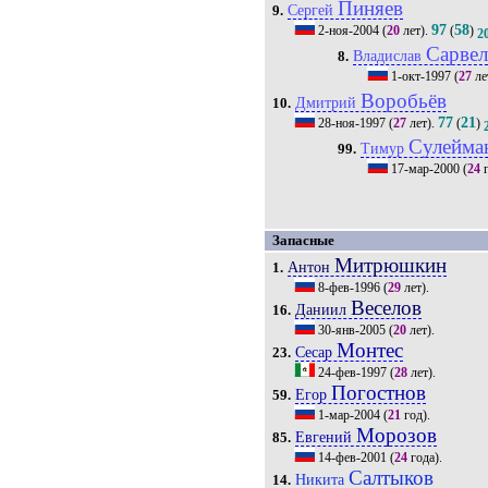
Пиняев
Сергей
9.
97
58
2-ноя-2004
(
20
лет).
(
)
2
Сарве
Владислав
8.
1-окт-1997
(
27
ле
Воробьёв
Дмитрий
10.
77
21
28-ноя-1997
(
27
лет).
(
)
Сулейма
Тимур
99.
17-мар-2000
(
24
г
Запасные
Митрюшкин
Антон
1.
8-фев-1996
(
29
лет).
Веселов
Даниил
16.
30-янв-2005
(
20
лет).
Монтес
Сесар
23.
24-фев-1997
(
28
лет).
Погостнов
Егор
59.
1-мар-2004
(
21
год).
Морозов
Евгений
85.
14-фев-2001
(
24
года).
Салтыков
Никита
14.