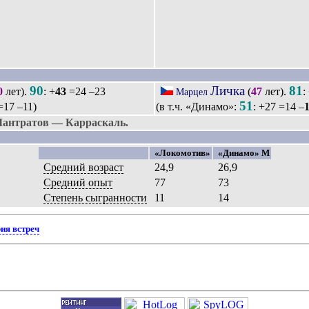
90
Личка
81
0
лет).
: +
43
=24 –23
(
47
лет).
:
Марцел
51
17 –11)
(в т.ч. «Динамо»:
: +27 =14 –
Лантратов — Карраскаль.
«Локомотив»
«Динамо» М
Средний возраст
24,9
26,9
Средний опыт
77
73
Степень сыгранности
11
14
ия встреч