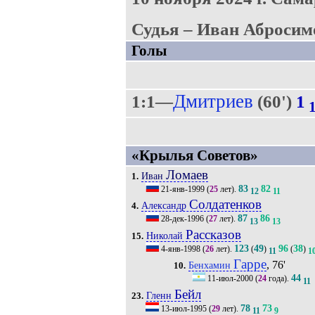
Судья – Иван Абросимо
Голы
Дмитриев
1:1—
(60')
1
«Крылья Советов»
Ломаев
Иван
1.
83
82
21-янв-1999
(
25
лет).
12
11
Солдатенков
Александр
4.
87
86
28-дек-1996
(
27
лет).
13
13
Рассказов
Николай
15.
123
49
96
38
4-янв-1998
(
26
лет).
(
)
(
)
11
1
Гарре
, 76'
Бенхамин
10.
44
11-июл-2000
(
24
года).
11
Бейл
Гленн
23.
78
73
13-июл-1995
(
29
лет).
11
9