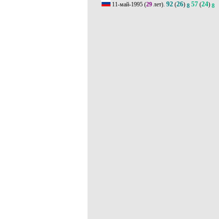
92
26
57
24
11-май-1995
(
29
лет).
(
)
(
)
8
8