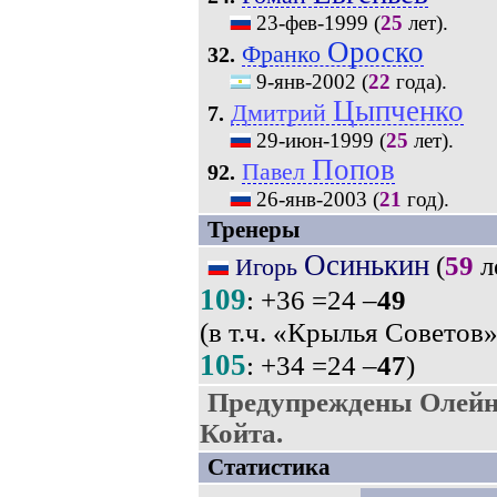
23-фев-1999
(
25
лет).
Ороско
Франко
32.
9-янв-2002
(
22
года).
Цыпченко
Дмитрий
7.
29-июн-1999
(
25
лет).
Попов
Павел
92.
26-янв-2003
(
21
год).
Тренеры
Осинькин
(
59
л
Игорь
109
: +36 =24 –
49
(в т.ч. «Крылья Советов»
105
: +34 =24 –
47
)
Предупреждены Олейн
Койта.
Статистика