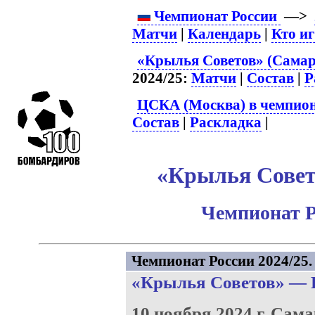
Чемпионат России
—>
Матчи
|
Календарь
|
Кто и
«Крылья Советов» (Самар
2024/25:
Матчи
|
Состав
|
Р
ЦСКА (Москва) в чемпион
Состав
|
Раскладка
|
«Крылья Совет
Чемпионат Р
Чемпионат России 2024/25. 
«Крылья Советов»
—
10 ноября 2024 г.
Сама