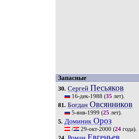
Запасные
Песьяков
Сергей
30.
16-дек-1988
(
35
лет).
Овсянников
Богдан
81.
5-янв-1999
(
25
лет).
Ороз
Доминик
5.
/
29-окт-2000
(
24
года).
Евгеньев
Роман
24.