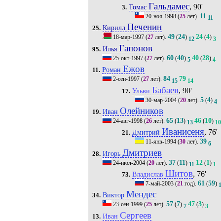
Гальдамес
, 90'
Томас
3.
11
20-ноя-1998
(
25
лет).
11
Печенин
Кирилл
25.
49
24
24
4
18-мар-1997
(
27
лет).
(
)
(
)
12
3
Гапонов
Илья
95.
60
40
40
28
25-окт-1997
(
27
лет).
(
)
(
)
5
4
Ежов
Роман
11.
84
79
2-сен-1997
(
27
лет).
15
14
Бабаев
, 90'
Ульви
17.
5
4
30-мар-2004
(
20
лет).
(
)
4
Олейников
Иван
19.
65
13
46
10
24-авг-1998
(
26
лет).
(
)
(
)
13
10
Иванисеня
, 76'
Дмитрий
21.
39
11-янв-1994
(
30
лет).
6
Дмитриев
Игорь
28.
37
11
12
1
24-июл-2004
(
20
лет).
(
)
(
)
11
1
Шитов
, 76'
Владислав
73.
61
59
7-май-2003
(
21
год).
(
)
Мендес
Виктор
34.
57
7
47
3
23-сен-1999
(
25
лет).
(
)
(
)
7
3
Сергеев
Иван
13.