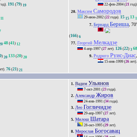
191
79
год).
(
)
22-фев-2004
(
21
год)
19
Самородов
Максим
20.
15
13
29-июн-2002
(
22
года).
11
15
Бериша
, 70
Бернард
7.
/
7
166
(
)
6
Мелкадзе
48
41
Георгий
(
)
77.
20
12
126
22
6
4-апр-1997
(
27
лет).
(
)
3
Руис-Диас
0
133
20
Родриго
)
(
)
9.
20
20
15-янв-1999
(
26
лет)
76
21
ет).
(
)
21
Ульянов
Вадим
1.
7-окт-2001
(
23
года).
Жиров
Александр
2.
24-янв-1991
(
34
года).
Гогличидзе
Лео
3.
29-апр-1997
(
27
лет).
Шатара
Милош
5.
28-окт-1995
(
29
лет).
Богосавац
Мирослав
8.