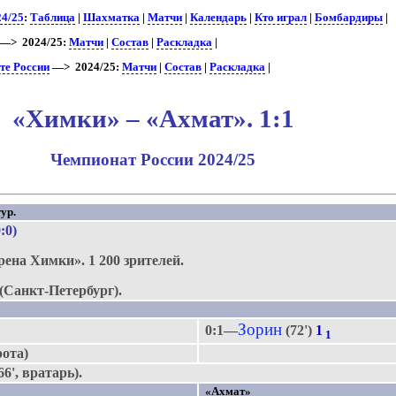
24/25
:
Таблица
|
Шахматка
|
Матчи
|
Календарь
|
Кто играл
|
Бомбардиры
|
—> 2024/25:
Матчи
|
Состав
|
Раскладка
|
те России
—> 2024/25:
Матчи
|
Состав
|
Раскладка
|
«Химки» – «Ахмат». 1:1
Чемпионат России 2024/25
ур.
0:0)
рена Химки».
1 200 зрителей.
(Санкт-Петербург).
Зорин
0:1—
(72')
1
1
рота)
6', вратарь).
«Ахмат»