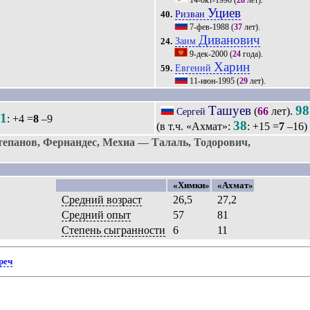
14-окт-1996
(
28
лет).
Уциев
Ризван
40.
7-фев-1988
(
37
лет).
Диванович
Заим
24.
9-дек-2000
(
24
года).
Харин
Евгений
59.
11-июн-1995
(
29
лет).
Ташуев
98
(
66
лет).
Сергей
21
: +4 =
8
–9
38
(в т.ч. «Ахмат»:
: +15 =
7
–16)
епанов, Фернандес, Мехиа — Талаль, Тодорович,
«Химки»
«Ахмат»
Средний возраст
26,5
27,2
Средний опыт
57
81
Степень сыгранности
6
11
реч