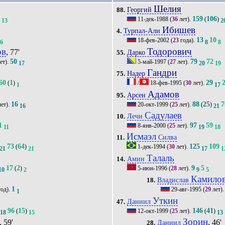
Шелия
Георгий
88.
3
159
106
11-дек-1988
(
36
лет).
(
)
13
2
Ибишев
Турпал-Али
4.
13
10
18-фев-2002
(
23
года).
6
8
8
ов
Тодорович
, 77'
Дарко
55.
50
79
72
ет).
5-май-1997
(
27
лет).
17
20
19
Гандри
Надер
75.
60
1
29
(
)
/
18-фев-1995
(
30
лет).
1
17
Адамов
Арсен
95.
16
88
25
7
ет).
20-окт-1999
(
25
лет).
(
)
16
21
Садулаев
Лечи
10.
1
97
59
8-янв-2000
(
25
лет).
11
19
18
Исмаэл
Силва
11.
73
64
125
109
(
)
1-дек-1994
(
30
лет).
21
21
17
1
Талаль
Амин
14.
17
2
9
5
(
)
5-июн-1996
(
28
лет).
10
2
9
5
Камило
Владислав
18.
1
од).
29-авг-1995
(
29
лет)
1
Уткин
Даниил
47.
96
15
146
41
(
)
12-окт-1999
(
25
лет).
(
)
18
15
13
Зорин
, 59'
, 46'
Даниил
28.