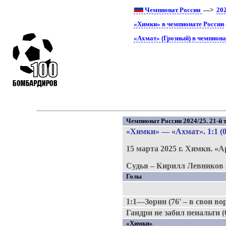
Чемпионат России
—>
20
«Химки» в чемпионате России
«Ахмат» (Грозный) в чемпиона
Чемпионат России 2024/25. 21-й т
«Химки»
—
«Ахмат»
. 1:1 (
15 марта 2025 г.
Химки.
«А
Судья – Кирилл Левников 
Голы
1:1—Зорин (76' – в свои во
Гандри не забил пенальти (6
«Химки»