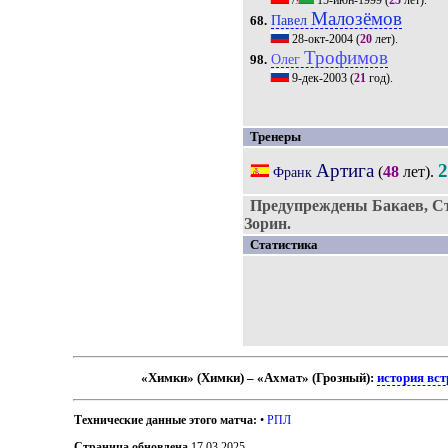
/
15-июн-1999
(
25
лет).
Малозёмов
Павел
68.
28-окт-2004
(
20
лет).
Трофимов
Олег
98.
9-дек-2003
(
21
год).
Тренеры
Артига
(
48
лет).
Франк
Предупреждены Бакаев, Ст
Зорин.
Статистика
«Химки» (Химки) – «Ахмат» (Грозный):
история вст
Технические данные этого матча:
•
РПЛ
Страница обновлена
17.03.2025