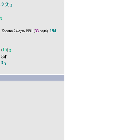
9
3
.
(
)
3
13
'
194
24-дек-1991
(
33
года).
8
15
(
)
3
, 84'
3
.
3