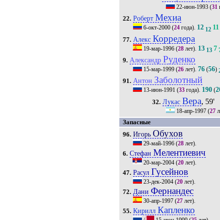
22-июн-1993
(
31
Мехиа
Роберт
22.
12
11
6-окт-2000
(
24
года).
12
Корредера
Алекс
77.
13
7
19-мар-1996
(
28
лет).
13
Руденко
Александр
9.
76
56
15-мар-1999
(
26
лет).
(
)
Заболотный
Антон
91.
190
2
13-июн-1991
(
33
года).
(
Вера
, 59'
Лукас
32.
18-апр-1997
(
27
л
Запасные
Обухов
Игорь
96.
29-май-1996
(
28
лет).
Мелентиевич
Стефан
6.
20-мар-2004
(
20
лет).
Гусейнов
Расул
47.
23-дек-2004
(
20
лет).
Фернандес
Дани
72.
30-апр-1997
(
27
лет).
Капленко
Кирилл
55.