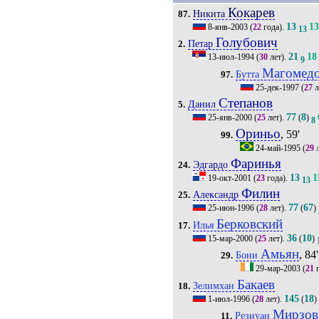
Кокарев
Никита
87.
13
1
8-янв-2003
(
22
года).
13
Голубович
Петар
2.
21
18
13-июл-1994
(
30
лет).
9
Магомед
Бутта
97.
25-дек-1997
(
27
л
Степанов
Данил
5.
77
8
25-янв-2000
(
25
лет).
(
)
8
Ориньо
, 59'
99.
24-май-1995
(
29
л
Фаринья
Эдгардо
24.
13
1
19-окт-2001
(
23
года).
13
Филин
Александр
25.
77
67
25-июн-1996
(
28
лет).
(
)
Берковский
Илья
17.
36
10
15-мар-2000
(
25
лет).
(
)
Амьян
, 84'
Бони
29.
29-мар-2003
(
21
г
Бакаев
Зелимхан
18.
145
18
1-июл-1996
(
28
лет).
(
)
Мирзов
Резиуан
11.