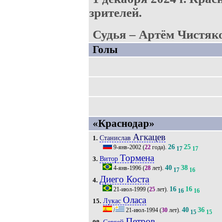
зрителей.
Судья – Артём Чистяко
Голы
«Краснодар»
Агкацев
Станислав
1.
26
25
9-янв-2002
(
22
года).
17
17
Тормена
Витор
3.
40
38
4-янв-1996
(
28
лет).
17
16
Диего Коста
4.
16
16
21-июл-1999
(
25
лет).
16
16
Оласа
Лукас
15.
40
36
/
21-июл-1994
(
30
лет).
15
15
Петров
Сергей