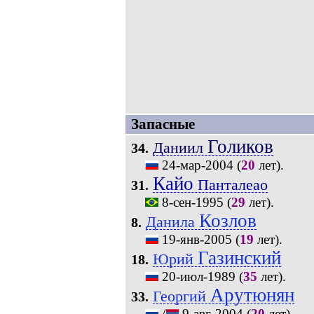
Запасные
Голиков
Даниил
34.
24-мар-2004
(
20
лет).
Кайо
Панталеао
31.
8-сен-1995
(
29
лет).
Козлов
Данила
8.
19-янв-2005
(
19
лет).
Газинский
Юрий
18.
20-июл-1989
(
35
лет).
Арутюнян
Георгий
33.
/
9-авг-2004
(
20
лет).