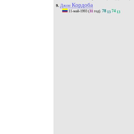
Кордоба
Джон
9.
78
74
11-май-1993
(
31
год).
13
13