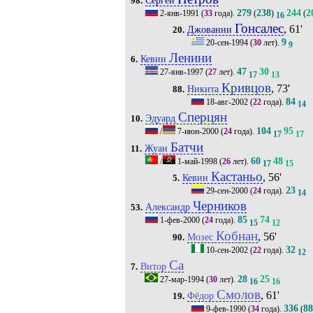
98.
279
238
244
2
2-янв-1991
(
33
года).
(
)
(
16
Гонсалес
, 61'
Джованни
20.
9
20-сен-1994
(
30
лет).
9
Ленини
Кевин
6.
47
30
27-янв-1997
(
27
лет).
17
13
Кривцов
, 73'
Никита
88.
84
18-авг-2002
(
22
года).
14
Сперцян
Эдуард
10.
104
95
/
7-июн-2000
(
24
года).
17
17
Батчи
Жуан
11.
60
48
/
1-май-1998
(
26
лет).
17
15
Кастаньо
, 56'
Кевин
5.
23
29-сен-2000
(
24
года).
14
Черников
Александр
53.
85
74
1-фев-2000
(
24
года).
15
12
Кобнан
, 56'
Мозес
90.
32
10-сен-2002
(
22
года).
12
Са
Витор
7.
28
25
27-мар-1994
(
30
лет).
16
16
Смолов
, 61'
Фёдор
19.
336
8
9-фев-1990
(
34
года).
(