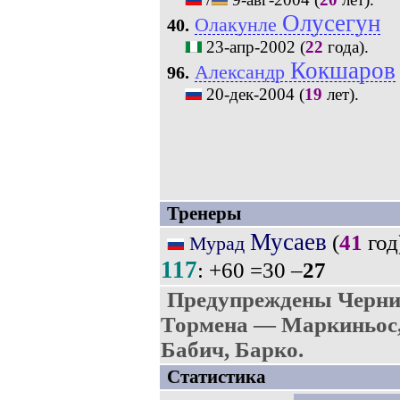
Олусегун
Олакунле
40.
23-апр-2002
(
22
года).
Кокшаров
Александр
96.
20-дек-2004
(
19
лет).
Тренеры
Мусаев
(
41
год
Мурад
117
: +60 =30 –
27
Предупреждены Черник
Тормена — Маркиньос,
Бабич, Барко.
Статистика