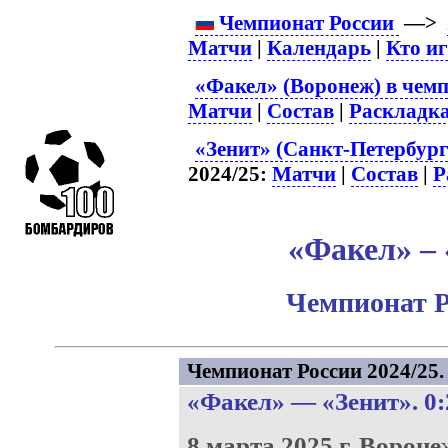
Чемпионат России
—>
Матчи
|
Календарь
|
Кто и
«Факел» (Воронеж) в чемп
Матчи
|
Состав
|
Раскладк
«Зенит» (Санкт-Петербург
2024/25:
Матчи
|
Состав
|
Р
«Факел» – 
Чемпионат Р
Чемпионат России 2024/25. 
«Факел»
—
«Зенит»
. 0
8 марта 2025 г.
Вороне