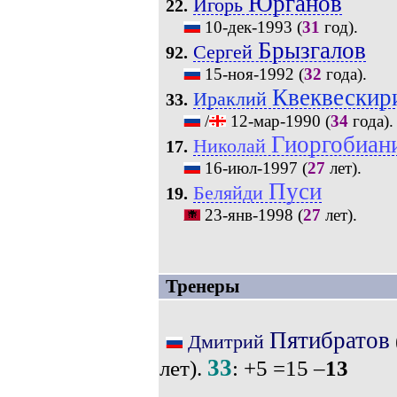
Юрганов
Игорь
22.
10-дек-1993
(
31
год).
Брызгалов
Сергей
92.
15-ноя-1992
(
32
года).
Квеквескир
Ираклий
33.
/
12-мар-1990
(
34
года).
Гиоргобиан
Николай
17.
16-июл-1997
(
27
лет).
Пуси
Беляйди
19.
23-янв-1998
(
27
лет).
Тренеры
Пятибратов
Дмитрий
33
лет).
: +5 =15 –
13