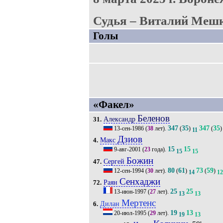
Судья – Виталий Мешк
Голы
«Факел»
Беленов
Александр
31.
347
35
347
35
13-сен-1986
(
38
лет).
(
)
(
)
11
Дзиов
Макс
4.
15
15
9-авг-2001
(
23
года).
15
15
Божин
Сергей
47.
80
61
73
59
12-сен-1994
(
30
лет).
(
)
(
)
14
12
Сенхаджи
Раян
72.
25
25
13-июн-1997
(
27
лет).
13
13
Мертенс
Дилан
6.
19
13
20-июл-1995
(
29
лет).
19
13