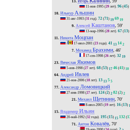
Калинин
, 59'
Игорь
13.
96
45
11-ноя-1995
(
29
лет).
(
)
Альшин
Ильнур
10.
72
71
69
31-авг-1993
(
31
год).
(
)
19
19
Каштанов
, 59'
Алексей
9.
67
13
13-мар-1996
(
28
лет).
(
)
Моцпан
Никита
11.
41
14
/
17-июл-2001
(
23
года).
13
2
Брахими
, 46'
Мохамед
7.
32
17-сен-1998
(
26
лет).
19
Якимов
Вячеслав
23.
68
53
46
41
5-янв-1998
(
27
лет).
(
)
(
)
17
10
Ивлев
Андрей
64.
13
5
21-ноя-2006
(
18
лет).
13
5
Ломовицкий
Александр
77.
124
2
82
2
27-янв-1998
(
27
лет).
(
)
(
)
2
2
Щетинин
, 70'
Михаил
21.
16
13
8-июл-2005
(
19
лет).
(
)
Ильин
Владимир
15.
195
15
132
1
20-май-1992
(
32
года).
(
)
(
15
Ковалёв
, 70'
Антон
71.
2
19-апр-2000
(
24
года).