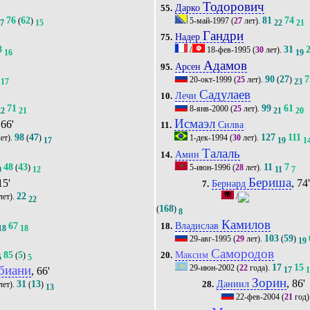
Тодорович
Дарко
55.
76
62
81
74
(
)
5-май-1997
(
27
лет).
17
15
22
21
Гандри
Надер
75.
8
31
/
18-фев-1995
(
30
лет).
16
19
Адамов
Арсен
95.
90
27
7
20-окт-1999
(
25
лет).
(
)
17
23
Садулаев
Лечи
10.
71
99
61
8-янв-2000
(
25
лет).
22
21
21
20
Исмаэл
 66'
Силва
11.
98
47
127
111
ет).
(
)
1-дек-1994
(
30
лет).
17
19
1
Талаль
Амин
14.
48
43
11
7
(
)
5-июн-1996
(
28
лет).
0
12
11
7
Бериша
15'
, 74
Бернард
7.
22
лет).
/
22
168
(
)
8
Камилов
67
Владислав
18.
18
18
103
59
29-авг-1995
(
29
лет).
(
)
19
Самородов
85
5
Максим
(
)
20.
5
5
17
15
29-июн-2002
(
22
года).
биани
, 66'
17
Зорин
, 86'
31
13
Даниил
лет).
(
)
28.
13
22-фев-2004
(
21
год)