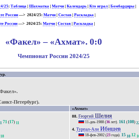
24/25
:
Таблица
|
Шахматка
|
Матчи
|
Календарь
|
Кто играл
|
Бомбардиры
|
те России
—> 2024/25:
Матчи
|
Состав
|
Раскладка
|
те России
—> 2024/25:
Матчи
|
Состав
|
Раскладка
|
«Факел» – «Ахмат». 0:0
Чемпионат России 2024/25
ур.
Факел».
Санкт-Петербург).
«Ахмат»
Шелия
Георгий
88.
71
17
161
108
(
)
11-дек-1988
(
36
лет).
(
)
11
11
2
Ибишев
Турпал-Али
4.
15
12
18-фев-2002
(
23
года).
18
10
1