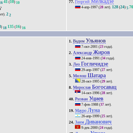
Мелкадзе
41
10
Георгий
(
)
77.
16
10
128
24
7
4-апр-1997
(
28
лет).
(
)
5'
5
2
ет).
2
8
135
16
)
(
)
18
16
Ульянов
Вадим
1.
7-окт-2001
(
23
года).
Жиров
Александр
2.
24-янв-1991
(
34
года).
Гогличидзе
Лео
3.
29-апр-1997
(
27
лет).
Шатара
Милош
5.
28-окт-1995
(
29
лет).
Богосавац
Мирослав
8.
14-окт-1996
(
28
лет).
Уциев
Ризван
40.
7-фев-1988
(
37
лет).
Луна
Мауро
19.
26-апр-1999
(
25
лет).
Диванович
Заим
24.
9-дек-2000
(
24
года).