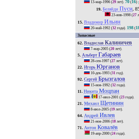
70
16
13-мар-1996
(
29
лет).
(
)
Пуси
, 8
Беляйди
19.
23-янв-1998
(
27
л
Ильин
Владимир
15.
198
1
20-май-1992
(
32
года).
(
Запасные
Калиничев
Владислав
62.
7-мар-2005
(
20
лет).
Габараев
Альберт
5.
28-сен-1997
(
27
лет).
Юрганов
Игорь
22.
10-дек-1993
(
31
год).
Брызгалов
Сергей
92.
15-ноя-1992
(
32
года).
Моцпан
Никита
11.
/
17-июл-2001
(
23
года).
Щетинин
Михаил
21.
8-июл-2005
(
19
лет).
Ивлев
Андрей
64.
21-ноя-2006
(
18
лет).
Ковалёв
Антон
71.
19-апр-2000
(
24
года).