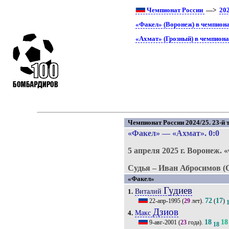
Чемпионат России
—>
20
«Факел» (Воронеж) в чемпиона
«Ахмат» (Грозный) в чемпиона
Чемпионат России 2024/25. 23-й т
«Факел»
—
«Ахмат»
. 0:0
5 апреля 2025 г.
Воронеж.
«
Судья – Иван Абросимов (
«Факел»
Гудиев
Виталий
1.
72
17
22-апр-1995
(
29
лет).
(
)
Дзиов
Макс
4.
18
18
9-авг-2001
(
23
года).
18