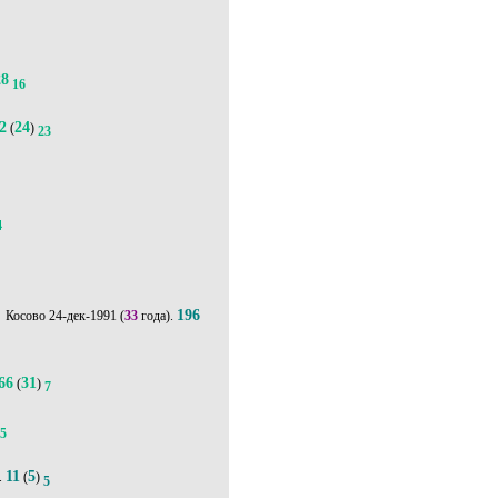
28
16
2
24
(
)
23
4
'
196
24-дек-1991
(
33
года).
66
31
(
)
7
15
11
5
.
(
)
5