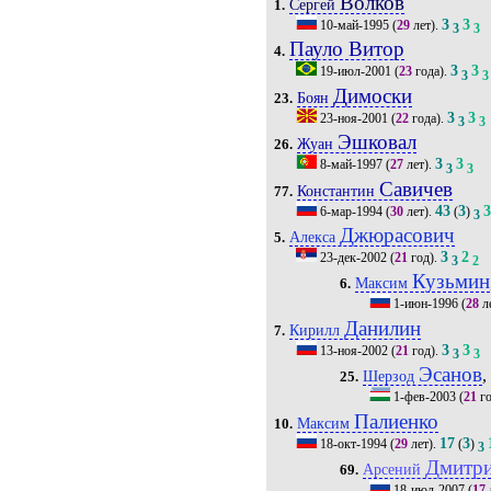
Волков
Сергей
1.
3
3
10-май-1995
(
29
лет).
3
3
Пауло Витор
4.
3
3
19-июл-2001
(
23
года).
3
3
Димоски
Боян
23.
3
3
23-ноя-2001
(
22
года).
3
3
Эшковал
Жуан
26.
3
3
8-май-1997
(
27
лет).
3
3
Савичев
Константин
77.
43
3
6-мар-1994
(
30
лет).
(
)
3
Джюрасович
Алекса
5.
3
2
23-дек-2002
(
21
год).
3
2
Кузьмин
Максим
6.
1-июн-1996
(
28
л
Данилин
Кирилл
7.
3
3
13-ноя-2002
(
21
год).
3
3
Эсанов
,
Шерзод
25.
1-фев-2003
(
21
го
Палиенко
Максим
10.
17
3
18-окт-1994
(
29
лет).
(
)
3
Дмитр
Арсений
69.
18-июл-2007
(
17