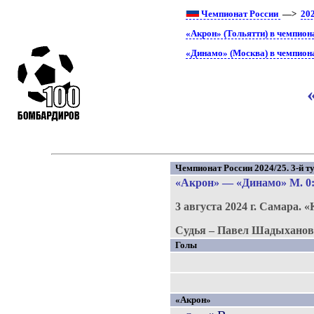
Чемпионат России
—>
20
«Акрон» (Тольятти) в чемпион
«Динамо» (Москва) в чемпион
Чемпионат России 2024/25. 3-й ту
«Акрон»
—
«Динамо» М
. 0
3 августа 2024 г.
Самара.
«
Судья – Павел Шадыханов 
Голы
«Акрон»