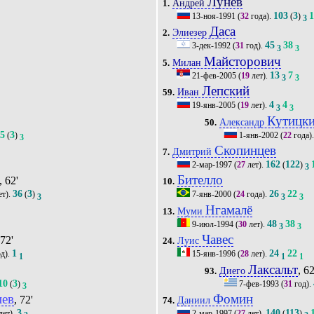
Лунёв
Андрей
1.
103
3
13-ноя-1991
(
32
года).
(
)
3
Даса
Элиезер
2.
45
38
3-дек-1992
(
31
год).
3
3
Майсторович
Милан
5.
13
7
21-фев-2005
(
19
лет).
3
3
Лепский
Иван
59.
4
4
19-янв-2005
(
19
лет).
3
3
Кутицк
Александр
50.
35
3
(
)
1-янв-2002
(
22
года)
3
Скопинцев
Дмитрий
7.
162
122
2-мар-1997
(
27
лет).
(
)
3
Бителло
, 62'
10.
36
3
26
22
ет).
(
)
7-янв-2000
(
24
года).
3
3
3
Нгамалё
Муми
13.
48
38
9-июл-1994
(
30
лет).
3
3
Чавес
 72'
Луис
24.
1
24
22
д).
15-янв-1996
(
28
лет).
1
1
1
Лаксальт
, 62
Диего
93.
10
3
(
)
7-фев-1993
(
31
год).
3
иев
Фомин
, 72'
Даниил
74.
3
140
113
лет).
2-мар-1997
(
27
лет).
(
)