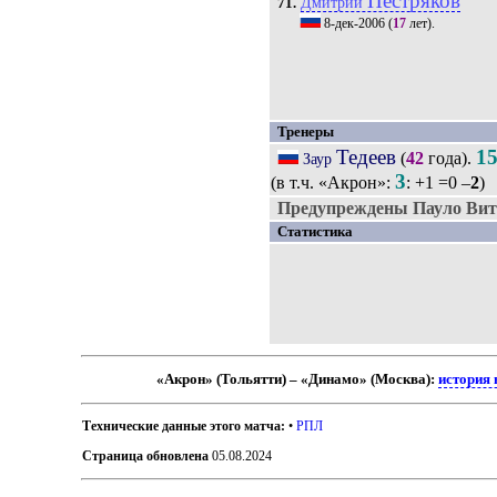
Пестряков
Дмитрий
71.
8-дек-2006
(
17
лет).
Тренеры
Тедеев
1
(
42
года).
Заур
3
(в т.ч. «Акрон»:
: +1 =0 –
2
)
Предупреждены Пауло Вито
Статистика
«Акрон» (Тольятти) – «Динамо» (Москва):
история 
Технические данные этого матча:
•
РПЛ
Страница обновлена
05.08.2024