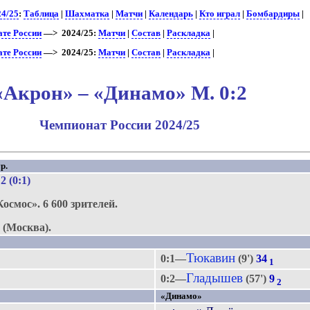
24/25
:
Таблица
|
Шахматка
|
Матчи
|
Календарь
|
Кто играл
|
Бомбардиры
|
ате России
—> 2024/25:
Матчи
|
Состав
|
Раскладка
|
ате России
—> 2024/25:
Матчи
|
Состав
|
Раскладка
|
«Акрон» – «Динамо» М. 0:2
Чемпионат России 2024/25
р.
:2 (0:1)
Космос».
6 600 зрителей.
(Москва).
Тюкавин
0:1—
(9')
34
1
Гладышев
0:2—
(57')
9
2
«Динамо»