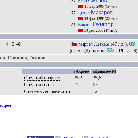
Смелов
Егор
52.
11-мар-2005
(
19
лет).
Макаров
Денис
77.
18-фев-1998
(
26
лет).
Окишор
Виктор
88.
30-дек-2006
(
17
лет).
5
Личка
63
: +4 =3 –
8
(
47
лет).
:
Марцел
33
(в т.ч. «Динамо»:
: +
19
=8 –6)
р, Савичев, Эсанов.
«Акрон»
«Динамо» М
Средний возраст
25,2
25,6
Средний опыт
15
67
Степень сыгранности
1
12
встреч