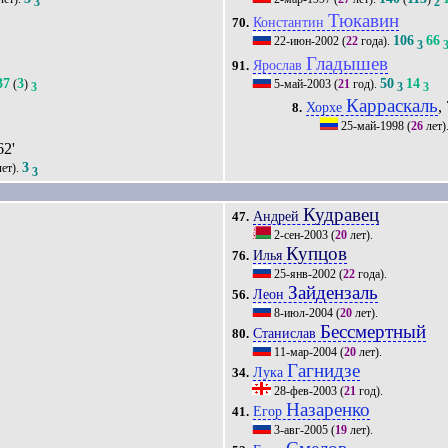
3
2
Тюкавин
Константин
70.
106
66
22-июн-2002
(
22
года).
3
Гладышев
Ярослав
91.
37
3
50
14
(
)
5-май-2003
(
21
год).
3
3
3
Карраскаль
,
Хорхе
8.
25-май-1998
(
26
лет)
62'
3
ет).
3
Кудравец
Андрей
47.
2-сен-2003
(
20
лет).
Купцов
Илья
76.
25-янв-2002
(
22
года).
Зайдензаль
Леон
56.
8-июл-2004
(
20
лет).
Бессмертный
Станислав
80.
11-мар-2004
(
20
лет).
Гагнидзе
Лука
34.
28-фев-2003
(
21
год).
Назаренко
Егор
41.
3-авг-2005
(
19
лет).