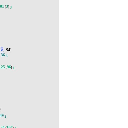
101
3
(
)
3
ий
, 84'
36
.
3
125
96
(
)
1
'
49
2
134
107
(
)