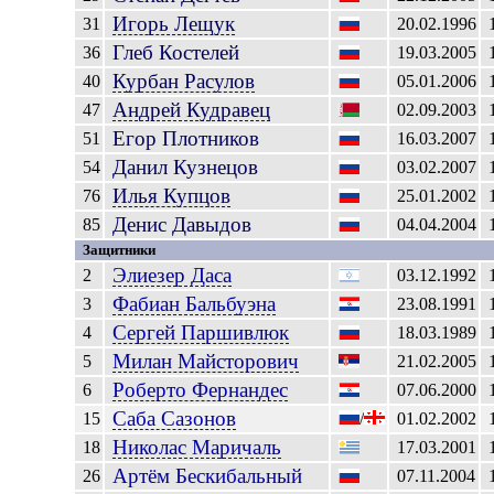
Игорь
Лещук
31
20.02.1996
Глеб
Костелей
36
19.03.2005
Курбан
Расулов
40
05.01.2006
Андрей
Кудравец
47
02.09.2003
Егор
Плотников
51
16.03.2007
Данил
Кузнецов
54
03.02.2007
Илья
Купцов
76
25.01.2002
Денис
Давыдов
85
04.04.2004
Защитники
Элиезер
Даса
2
03.12.1992
Фабиан
Бальбуэна
3
23.08.1991
Сергей
Паршивлюк
4
18.03.1989
Милан
Майсторович
5
21.02.2005
Роберто
Фернандес
6
07.06.2000
Саба
Сазонов
15
/
01.02.2002
Николас
Маричаль
18
17.03.2001
Артём
Бескибальный
26
07.11.2004