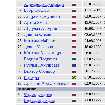
Александр
Кутицкий
50
01.01.2002
Егор
Смелов
52
11.03.2005
Андрей
Демушкин
66
03.01.2007
Артем
Змеев
71
15.03.2007
Абдулла
Ашуров
72
16.08.2007
Даниил
Фомин
74
02.03.1997
Максим
Майоров
75
24.08.2006
Денис
Макаров
77
18.02.1998
Максим
Александров
81
26.01.2002
Родион
Подгузов
83
03.02.2004
Руслан
Кукушбаев
87
05.01.2006
Виктор
Окишор
88
30.12.2006
Бителло
89
07.01.2000
Арсений
Абдулхаликов
90
02.04.2007
Нападающие
Фёдор
Смолов
10
09.02.1990
Вячеслав
Грулёв
20
23.03.1999