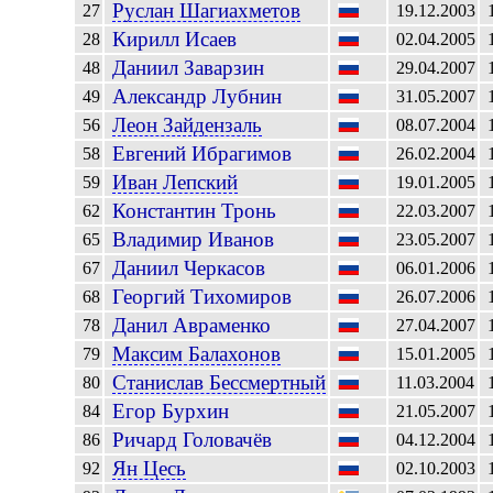
Руслан
Шагиахметов
27
19.12.2003
Кирилл
Исаев
28
02.04.2005
Даниил
Заварзин
48
29.04.2007
Александр
Лубнин
49
31.05.2007
Леон
Зайдензаль
56
08.07.2004
Евгений
Ибрагимов
58
26.02.2004
Иван
Лепский
59
19.01.2005
Константин
Тронь
62
22.03.2007
Владимир
Иванов
65
23.05.2007
Даниил
Черкасов
67
06.01.2006
Георгий
Тихомиров
68
26.07.2006
Данил
Авраменко
78
27.04.2007
Максим
Балахонов
79
15.01.2005
Станислав
Бессмертный
80
11.03.2004
Егор
Бурхин
84
21.05.2007
Ричард
Головачёв
86
04.12.2004
Ян
Цесь
92
02.10.2003