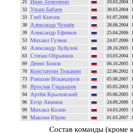
Иван
Зазвонкин
21
10.03.2004
Ульви
Бабаев
32
30.03.2004
Глеб
Князев
33
01.07.2006
Александр
Чупаёв
38
28.08.2004
Александр
Ефимов
39
25.04.2006
Михаил
Гуляев
53
24.07.2006
Александр
Хубулов
61
28.10.2005
Степан
Обрывков
63
03.03.2004
Денис
Боков
69
06.10.2005
Константин
Тюкавин
70
22.06.2002
Рамазан
Искандеров
73
05.08.2007
Ярослав
Гладышев
91
05.05.2003
Артём
Крыловский
94
05.06.2005
Егор
Акимов
96
24.09.2006
Михаил
Козин
99
14.03.2005
Максим
Юрин
99
01.03.2007
Состав команды (кроме 