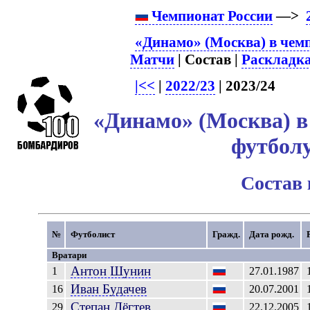
Чемпионат России
—>
«Динамо» (Москва) в чем
Матчи
| Состав |
Раскладк
|<<
|
2022/23
| 2023/24
«Динамо» (Москва) в
футболу
Состав
№
Футболист
Гражд.
Дата рожд.
Вратари
Антон
Шунин
1
27.01.1987
Иван
Будачев
16
20.07.2001
Степан
Дёгтев
29
22.12.2005