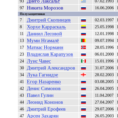
Диего
Лаксальт
93
07.02.1993
Никита
Морозов
97
16.06.2006
Полузащитники
Дмитрий
Скопинцев
7
02.03.1997
Хорхе
Карраскаль
8
25.05.1998
Даниил
Лесовой
11
12.01.1998
Муми
Нгамалё
13
09.07.1994
Матиас
Норманн
17
28.05.1996
Владислав
Карапузов
23
06.01.2000
Луис
Чавес
24
15.01.1996
Дмитрий
Александров
30
31.07.2006
Лука
Гагнидзе
34
28.02.2003
Егор
Назаренко
41
03.08.2005
Денис
Симонов
42
26.04.2005
Павел
Гулин
43
11.04.2007
Леонид
Кононов
44
27.04.2007
Дмитрий
Ерофеев
46
29.07.2006
Арсен
Захарян
47
26.05.2003