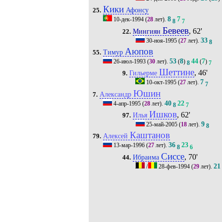
Кики
Афонсу
25.
8
7
10-дек-1994
(
28
лет).
8
7
Бевеев
, 62'
Мингиян
22.
33
30-ноя-1995
(
27
лет).
8
Аюпов
Тимур
55.
53
8
44
7
26-июл-1993
(
30
лет).
(
)
(
)
8
7
Шеттине
, 46'
Гильерме
9.
7
10-окт-1995
(
27
лет).
7
Юшин
Александр
7.
40
22
4-апр-1995
(
28
лет).
8
7
Ишков
, 62'
Илья
97.
9
25-май-2005
(
18
лет).
8
Каштанов
Алексей
79.
36
23
13-мар-1996
(
27
лет).
8
6
Сиссе
, 70'
Ибраима
44.
21
/
28-фев-1994
(
29
лет).