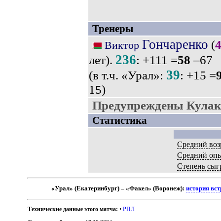
Тренеры
Гончаренко
(
Виктор
236
лет).
: +111 =
58
–67
39
(в т.ч. «Урал»:
: +15 =
15)
Предупреждены Кулако
Статистика
Средний воз
Средний оп
Степень сыг
«Урал» (Екатеринбург) – «Факел» (Воронеж):
история вст
Технические данные этого матча:
•
РПЛ