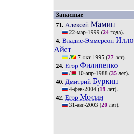
Запасные
Мамин
Алексей
71.
22-мар-1999
(
24
года).
Илло
Владис-Эммерсон
4.
Айет
/
7-окт-1995
(
27
лет).
Филипенко
Егор
24.
/
10-апр-1988
(
35
лет).
Буркин
Дмитрий
40.
4-фев-2004
(
19
лет).
Мосин
Егор
42.
31-авг-2003
(
20
лет).