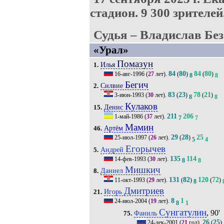
стадион.
9 300 зрителей
Судья – Владислав Без
«Урал»
Помазун
Илья
1.
84
80
84
80
16-авг-1996
(
27
лет).
(
)
(
)
8
8
Бегич
Силвие
2.
83
23
78
21
3-июн-1993
(
30
лет).
(
)
(
)
8
8
Кулаков
Денис
15.
211
206
1-май-1986
(
37
лет).
7
7
Мамин
Артём
46.
29
28
25
25-июл-1997
(
26
лет).
(
)
5
4
Егорычев
Андрей
5.
135
114
14-фев-1993
(
30
лет).
8
8
Мишкич
Даниел
8.
131
82
120
72
11-окт-1993
(
29
лет).
(
)
(
)
8
Дмитриев
Игорь
21.
8
1
24-июл-2004
(
19
лет).
8
1
Сунгатулин
, 90'
Фаниль
75.
26
25
24-дек-2001
(
21
год).
(
)