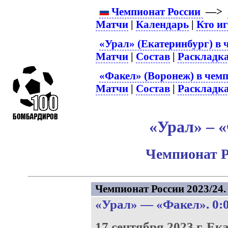
Чемпионат России
—>
Матчи
|
Календарь
|
Кто и
«Урал» (Екатеринбург) в 
Матчи
|
Состав
|
Раскладк
«Факел» (Воронеж) в чемп
Матчи
|
Состав
|
Раскладк
«Урал» – «
Чемпионат Р
Чемпионат России 2023/24. 
«Урал»
—
«Факел»
. 0:
17 сентября 2023 г.
Ека