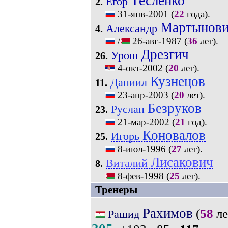
Тесленко
Егор
2.
31-янв-2001
(
22
года).
Мартынов
Александр
4.
/
26-авг-1987
(
36
лет).
Дрезгич
Урош
26.
4-окт-2002
(
20
лет).
Кузнецов
Даниил
11.
23-апр-2003
(
20
лет).
Безруков
Руслан
23.
21-мар-2002
(
21
год).
Коновалов
Игорь
25.
8-июл-1996
(
27
лет).
Лисакович
Виталий
8.
8-фев-1998
(
25
лет).
Тренеры
Рахимов
(
58
ле
Рашид