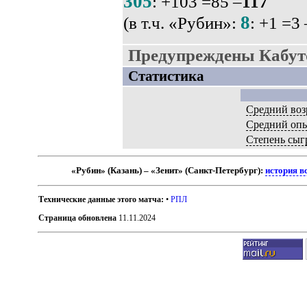
305
: +103 =85 –
117
8
(в т.ч. «Рубин»:
: +1 =3 
Предупреждены Кабуто
Статистика
Средний воз
Средний оп
Степень сыг
«Рубин» (Казань) – «Зенит» (Санкт-Петербург):
история в
Технические данные этого матча:
•
РПЛ
Страница обновлена
11.11.2024