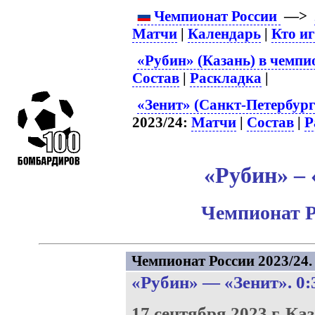
Чемпионат России
—>
Матчи
|
Календарь
|
Кто и
«Рубин» (Казань) в чемпи
Состав
|
Раскладка
|
«Зенит» (Санкт-Петербург
2023/24:
Матчи
|
Состав
|
Р
«Рубин» – 
Чемпионат Р
Чемпионат России 2023/24. 
«Рубин»
—
«Зенит»
. 0:
17 сентября 2023 г.
Каз