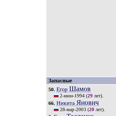
Запасные
Шамов
Егор
50.
2-июн-1994
(
29
лет).
Янович
Никита
66.
28-мар-2003
(
20
лет).