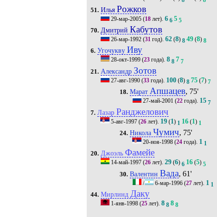
Рожков
Илья
51.
6
5
29-мар-2005
(
18
лет).
6
5
Кабутов
Дмитрий
70.
62
8
49
8
26-мар-1992
(
31
год).
(
)
(
)
8
8
Иву
Угочукву
6.
8
7
28-окт-1999
(
23
года).
8
7
Зотов
Александр
21.
100
8
75
7
27-авг-1990
(
33
года).
(
)
(
)
8
7
Апшацев
, 75'
Марат
18.
15
27-май-2001
(
22
года).
7
Ранджелович
Лазар
7.
19
1
16
1
5-авг-1997
(
26
лет).
(
)
(
)
1
1
Чумич
, 75'
Никола
24.
1
20-ноя-1998
(
24
года).
1
Фамейе
Джоэль
20.
29
6
16
5
14-май-1997
(
26
лет).
(
)
(
)
6
5
Вада
, 61'
Валентин
30.
1
/
6-мар-1996
(
27
лет).
1
Даку
Мирлинд
44.
8
8
1-янв-1998
(
25
лет).
8
8