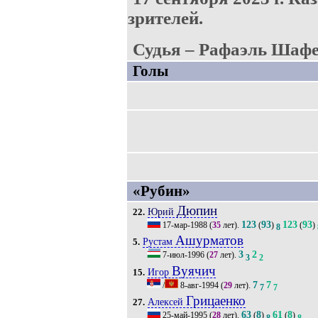
зрителей.
Судья – Рафаэль Шафее
Голы
«Рубин»
Дюпин
Юрий
22.
123
93
123
93
17-мар-1988
(
35
лет).
(
)
(
)
8
Ашурматов
Рустам
5.
3
2
7-июл-1996
(
27
лет).
3
2
Вуячич
Игор
15.
7
7
/
8-авг-1994
(
29
лет).
7
7
Грицаенко
Алексей
27.
63
8
61
8
25-май-1995
(
28
лет).
(
)
(
)
8
8