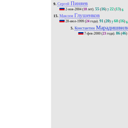
Пиняев
Сергей
9.
55
16
22
13
2-ноя-2004
(
18
лет).
(
)
(
)
7
6
Глушенков
Максим
15.
91
20
60
16
28-июл-1999
(
24
года).
(
)
(
)
7
6
Марадишвил
Константин
5.
86
46
7-фев-2000
(
23
года).
(
)