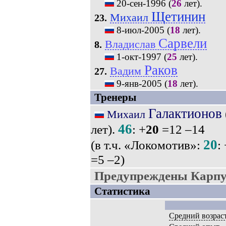
20-сен-1996
(
26
лет).
Щетинин
Михаил
23.
8-июл-2005
(
18
лет).
Сарвели
Владислав
8.
1-окт-1997
(
25
лет).
Раков
Вадим
27.
9-янв-2005
(
18
лет).
Тренеры
Галактионов
Михаил
46
лет).
: +
20
=12 –14
20
(в т.ч. «Локомотив»:
:
=5 –2)
Предупреждены Карпу
Статистика
Средний возрас