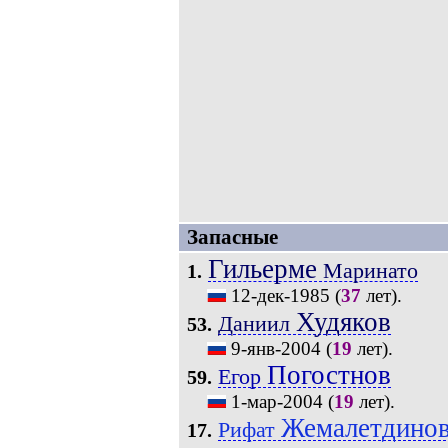
Запасные
Гильерме
Маринато
1.
12-дек-1985
(
37
лет).
Худяков
Даниил
53.
9-янв-2004
(
19
лет).
Погостнов
Егор
59.
1-мар-2004
(
19
лет).
Жемалетдино
Рифат
17.