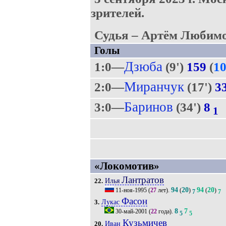
зрителей.
Судья – Артём Любимо
Голы
Дзюба
1:0—
(9')
159
(
1
Миранчук
2:0—
(17')
3
Баринов
3:0—
(34')
8
1
«Локомотив»
Лантратов
Илья
22.
94
20
94
20
11-ноя-1995
(
27
лет).
(
)
(
)
7
7
Фасон
Лукас
3.
8
7
30-май-2001
(
22
года).
5
5
Кузьмичев
Иван
20.