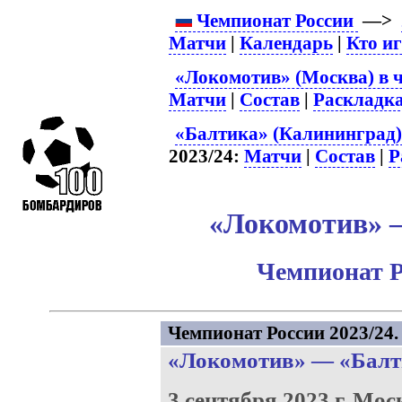
Чемпионат России
—>
Матчи
|
Календарь
|
Кто и
«Локомотив» (Москва) в 
Матчи
|
Состав
|
Раскладк
«Балтика» (Калининград)
2023/24:
Матчи
|
Состав
|
Р
«Локомотив» –
Чемпионат Р
Чемпионат России 2023/24. 
«Локомотив»
—
«Балт
3 сентября 2023 г.
Мос