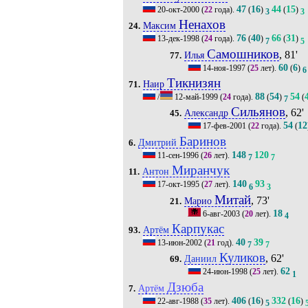
47
16
44
15
20-окт-2000
(
22
года).
(
)
(
)
3
3
Ненахов
Максим
24.
76
40
66
31
13-дек-1998
(
24
года).
(
)
(
)
7
5
Самошников
, 81'
Илья
77.
60
6
14-ноя-1997
(
25
лет).
(
)
6
Тикнизян
Наир
71.
88
54
54
/
12-май-1999
(
24
года).
(
)
(
7
Сильянов
, 62'
Александр
45.
54
12
17-фев-2001
(
22
года).
(
Баринов
Дмитрий
6.
148
120
11-сен-1996
(
26
лет).
7
7
Миранчук
Антон
11.
140
93
17-окт-1995
(
27
лет).
6
3
Митай
, 73'
Марио
21.
18
6-авг-2003
(
20
лет).
4
Карпукас
Артём
93.
40
39
13-июн-2002
(
21
год).
7
7
Куликов
, 62'
Даниил
69.
62
24-июн-1998
(
25
лет).
1
Дзюба
Артём
7.
406
16
332
16
22-авг-1988
(
35
лет).
(
)
(
)
5