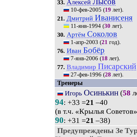
Лысов
Алексей
33.
10-фев-2005
(
19
лет).
Иванисеня
Дмитрий
21.
11-янв-1994
(
30
лет).
Соколов
Артём
30.
1-апр-2003
(
21
год).
Бобёр
Иван
76.
7-янв-2006
(
18
лет).
Писарский
Владимир
77.
27-фев-1996
(
28
лет).
Тренеры
Осинькин
(
58
л
Игорь
94
: +33 =
21
–40
(в т.ч. «Крылья Советов»
90
: +31 =
21
–38)
Предупреждены Зе Тур