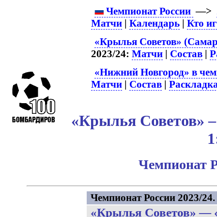
Чемпионат России
—>
Матчи
|
Календарь
|
Кто и
«Крылья Советов» (Самар
2023/24:
Матчи
|
Состав
|
Р
«Нижний Новгород» в чем
Матчи
|
Состав
|
Раскладк
«Крылья Советов» –
1
Чемпионат Р
Чемпионат России 2023/24. 
«Крылья Советов»
—