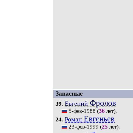
Запасные
Фролов
Евгений
39.
5-фев-1988
(
36
лет).
Евгеньев
Роман
24.
23-фев-1999
(
25
лет).