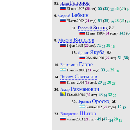
Гапонов
Илья
95.
55
35
36
24
25-окт-1997
(
26
лет).
(
)
(
)
13
9
Бабкин
Сергей
6.
51
35
28
21
25-сен-2002
(
21
год).
(
)
(
)
19
1
Зотов
, 82'
Георгий
31.
143
6
12-янв-1990
(
34
года).
(
Витюгов
Максим
8.
71
38
1-фев-1998
(
26
лет).
22
16
Якуба
, 82'
Денис
18.
51
38
26-май-1996
(
27
лет).
(
)
Гарре
Бенхамин
10.
33
29
11-июл-2000
(
23
года).
20
18
Салтыков
Никита
14.
29
28
11-авг-2004
(
19
лет).
29
28
Рахманович
Амар
20.
43
32
13-май-1994
(
30
лет).
26
20
Ороско
, 60'
Франко
32.
12
9-янв-2002
(
22
года).
12
Шитов
Владислав
73.
49
47
20
7-май-2003
(
21
год).
(
)
24
15