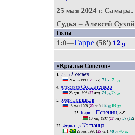
25 мая 2024 г.
Самара.
Судья – Алексей Сухой
Голы
Гарре
1:0—
(58')
12
9
«Крылья Советов»
Ломаев
Иван
1.
71
71
21-янв-1999
(
25
лет).
21
21
Солдатенков
Александр
4.
74
73
28-дек-1996
(
27
лет).
26
26
Горшков
Юрий
5.
82
80
13-мар-1999
(
25
лет).
29
27
Печенин
, 82'
Кирилл
25.
37
12
18-мар-1997
(
27
лет).
(
)
Костанца
Фернандо
22.
48
46
/
29-ноя-1998
(
25
лет).
26
26