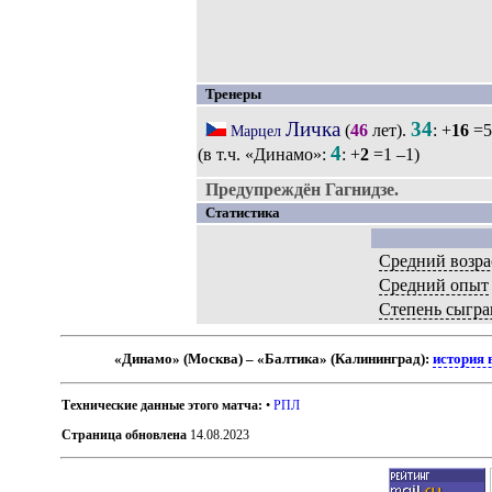
Тренеры
Личка
34
(
46
лет).
: +
16
=5
Марцел
4
(в т.ч. «Динамо»:
: +
2
=1 –1)
Предупреждён Гагнидзе.
Статистика
Средний возра
Средний опыт
Степень сыгра
«Динамо» (Москва) – «Балтика» (Калининград):
история 
Технические данные этого матча:
•
РПЛ
Страница обновлена
14.08.2023