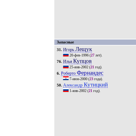
Запасные
Лещук
Игорь
31.
20-фев-1996
(
27
лет).
Купцов
Илья
76.
25-янв-2002
(
21
год).
Фернандес
Роберто
6.
7-июн-2000
(
23
года).
Кутицкий
Александр
50.
1-янв-2002
(
21
год).