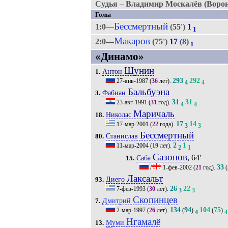
Судья – Владимир Москалёв (Ворон
Голы
Бессмертный
1:0—
(55')
1
1
Макаров
2:0—
(75')
17
(
8
)
1
«Динамо»
Шунин
Антон
1.
293
292
27-янв-1987
(
36
лет).
4
4
Бальбуэна
Фабиан
3.
31
31
23-авг-1991
(
31
год).
4
4
Маричаль
Николас
18.
17
14
17-мар-2001
(
22
года).
3
3
Бессмертный
Станислав
80.
2
1
11-мар-2004
(
19
лет).
2
1
Сазонов
, 64'
Саба
15.
33
/
1-фев-2002
(
21
год).
(
Лаксальт
Диего
93.
26
22
7-фев-1993
(
30
лет).
3
3
Скопинцев
Дмитрий
7.
134
94
104
75
2-мар-1997
(
26
лет).
(
)
(
)
4
4
Нгамалё
Муми
13.