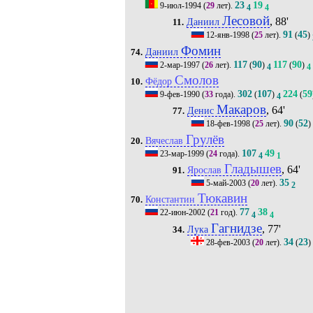
23
19
9-июл-1994
(
29
лет).
4
4
Лесовой
, 88'
Даниил
11.
91
45
12-янв-1998
(
25
лет).
(
)
Фомин
Даниил
74.
117
90
117
90
2-мар-1997
(
26
лет).
(
)
(
)
4
4
Смолов
Фёдор
10.
302
107
224
59
9-фев-1990
(
33
года).
(
)
(
4
Макаров
, 64'
Денис
77.
90
52
18-фев-1998
(
25
лет).
(
)
Грулёв
Вячеслав
20.
107
49
23-мар-1999
(
24
года).
4
1
Гладышев
, 64'
Ярослав
91.
35
5-май-2003
(
20
лет).
2
Тюкавин
Константин
70.
77
38
22-июн-2002
(
21
год).
4
4
Гагнидзе
, 77'
Лука
34.
34
23
28-фев-2003
(
20
лет).
(
)