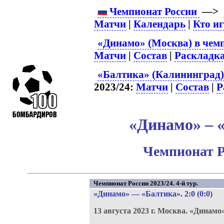
Чемпионат России
—>
Матчи
|
Календарь
|
Кто и
«Динамо» (Москва) в чем
Матчи
|
Состав
|
Раскладк
«Балтика» (Калининград)
2023/24:
Матчи
|
Состав
|
Р
«Динамо» – «
Чемпионат Р
Чемпионат России 2023/24. 4-й тур.
«Динамо»
—
«Балтика»
. 2:0 (0:0)
13 августа 2023 г.
Москва.
«Динамо