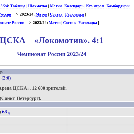
23/24
:
Таблица
|
Шахматка
|
Матчи
|
Календарь
|
Кто играл
|
Бомбардиры
|
России
—> 2023/24:
Матчи
|
Состав
|
Раскладка
|
ионате России
—> 2023/24:
Матчи
|
Состав
|
Раскладка
|
ЦСКА – «Локомотив». 4:1
Чемпионат России 2023/24
р.
1 (2:0)
Арена ЦСКА».
12 600 зрителей.
(Санкт-Петербург).
)
68
4