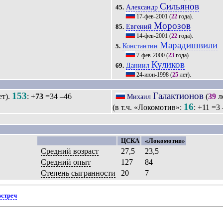
Сильянов
Александр
45.
17-фев-2001
(
22
года).
Морозов
Евгений
85.
14-фев-2001
(
22
года).
Марадишвили
Константин
5.
7-фев-2000
(
23
года).
Куликов
Даниил
69.
24-июн-1998
(
25
лет).
153
Галактионов
ет).
: +
73
=34 –46
(
39
л
Михаил
16
(в т.ч. «Локомотив»:
: +11 =3 
ЦСКА
«Локомотив»
Средний возраст
27,5
23,5
Средний опыт
127
84
Степень сыгранности
20
7
встреч