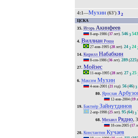
Мухин
4:1—
(63')
3
2
ЦСКА
Акинфеев
Игорь
35.
546
54
8-апр-1986
(
37
лет).
3
Виллиан
Роша
4.
24
24
27-янв-1995
(
28
лет).
2
Набабкин
Кирилл
14.
289
225
8-сен-1986
(
36
лет).
(
)
Мойзес
27.
27
25
11-мар-1995
(
28
лет).
3
Мухин
Максим
6.
56
46
4-ноя-2001
(
21
год).
(
)
3
Арбузо
Ярослав
80.
12-янв-2004
(
19
л
Зайнутдинов
Бактиёр
19.
95
64
2-апр-1998
(
25
лет).
(
)
3
Рядно
, 
Михаил
68.
18-сен-2005
(
17
л
Кучаев
Константин
20.