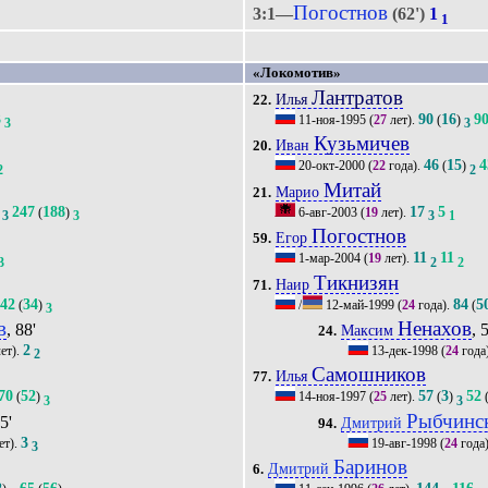
Погостнов
3:1—
(62')
1
1
«Локомотив»
Лантратов
Илья
22.
3
90
16
9
11-ноя-1995
(
27
лет).
(
)
3
3
Кузьмичев
Иван
20.
46
15
4
20-окт-2000
(
22
года).
(
)
2
2
Митай
Марио
21.
247
188
17
5
(
)
6-авг-2003
(
19
лет).
3
3
3
1
Погостнов
Егор
59.
11
11
1-мар-2004
(
19
лет).
3
2
2
Тикнизян
Наир
71.
42
34
84
5
(
)
/
12-май-1999
(
24
года).
(
3
в
Ненахов
, 88'
, 
Максим
24.
2
ет).
13-дек-1998
(
24
года
2
Самошников
Илья
77.
70
52
57
3
52
(
)
14-ноя-1997
(
25
лет).
(
)
3
3
Рыбчинс
35'
Дмитрий
94.
3
ет).
19-авг-1998
(
24
года
3
Баринов
Дмитрий
6.