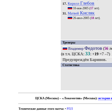
Глебов
Кирилл
17.
10-ноя-2005
(
17
лет).
Кисляк
Матвей
31.
26-июл-2005
(
18
лет).
Тренеры
Федотов
(
56
л
Владимир
33
(в т.ч. ЦСКА:
: +
19
=7 –7)
Предупреждён Баринов.
Статистика
ЦСКА (Москва) – «Локомотив» (Москва):
история 
Технические данные этого матча:
•
РПЛ