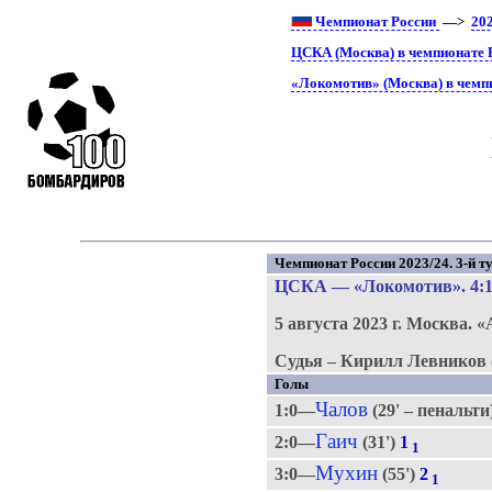
Чемпионат России
—>
20
ЦСКА (Москва) в чемпионате 
«Локомотив» (Москва) в чемп
Чемпионат России 2023/24. 3-й ту
ЦСКА
—
«Локомотив»
. 4:
5 августа 2023 г.
Москва.
«
Судья – Кирилл Левников 
Голы
Чалов
1:0—
(29' – пенальти
Гаич
2:0—
(31')
1
1
Мухин
3:0—
(55')
2
1