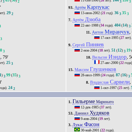
2
65
56
144
116
)
(
)
11-сен-1996
(
26
лет).
3
2
3
3
Карпукас
'
Артём
93.
29
36
35
ет).
13-июн-2002
(
21
год).
2
3
3
Дзюба
Артём
7.
404
14
22-авг-1988
(
34
года).
(
)
3
3
Миранчук
,
Антон
11.
17-окт-1995
(
27
лет)
3
Пиняев
Сергей
9.
30
51
12
19
2-ноя-2004
(
18
лет).
(
)
3
3
в
Изидор
, 79'
, 5
Вильсон
10.
25
ет).
27-авг-2000
(
22
года
3
Глушенков
Максим
15.
1
99
35
87
16
)
(
)
28-июл-1999
(
24
года).
(
)
3
3
3
Сарвели
8'
,
Владислав
8.
24
ода).
1-окт-1997
(
25
лет).
2
Гильерме
Маринато
1.
12-дек-1985
(
37
лет).
Худяков
Даниил
53.
9-янв-2004
(
19
лет).
Фасон
Лукас
3.
30-май-2001
(
22
года).