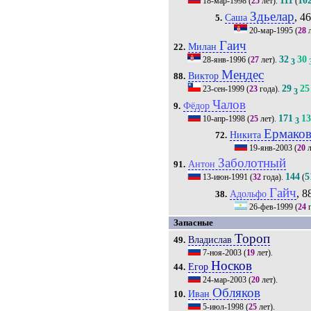
111
10
18-мар-1998
(
25
лет).
(
Здьелар
, 46
Саша
5.
20-мар-1995
(
28
л
Гаич
Милан
22.
32
30
28-янв-1996
(
27
лет).
3
Мендес
Виктор
88.
29
25
23-сен-1999
(
23
года).
3
Чалов
Фёдор
9.
171
1
10-апр-1998
(
25
лет).
3
Ермако
Никита
72.
19-янв-2003
(
20
л
Заболотный
Антон
91.
144
5
13-июн-1991
(
32
года).
(
Гайч
, 8
Адольфо
38.
26-фев-1999
(
24
г
Запасные
Тороп
Владислав
49.
7-ноя-2003
(
19
лет).
Носков
Егор
44.
24-мар-2003
(
20
лет).
Обляков
Иван
10.
5-июл-1998
(
25
лет).