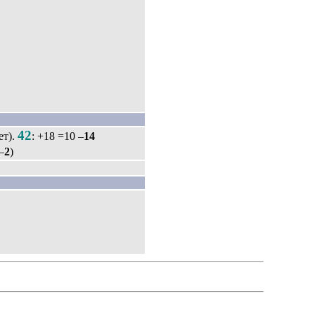
42
ет).
: +18 =10 –
14
–
2
)