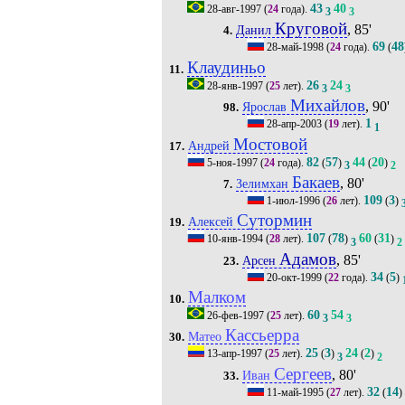
43
40
28-авг-1997
(
24
года).
3
3
Круговой
, 85'
Данил
4.
69
48
28-май-1998
(
24
года).
(
Клаудиньо
11.
26
24
28-янв-1997
(
25
лет).
3
3
Михайлов
, 90'
Ярослав
98.
1
28-апр-2003
(
19
лет).
1
Мостовой
Андрей
17.
82
57
44
20
5-ноя-1997
(
24
года).
(
)
(
)
3
2
Бакаев
, 80'
Зелимхан
7.
109
3
1-июл-1996
(
26
лет).
(
)
Сутормин
Алексей
19.
107
78
60
31
10-янв-1994
(
28
лет).
(
)
(
)
3
2
Адамов
, 85'
Арсен
23.
34
5
20-окт-1999
(
22
года).
(
)
Малком
10.
60
54
26-фев-1997
(
25
лет).
3
3
Кассьерра
Матео
30.
25
3
24
2
13-апр-1997
(
25
лет).
(
)
(
)
3
2
Сергеев
, 80'
Иван
33.
32
14
11-май-1995
(
27
лет).
(
)