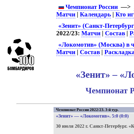
Чемпионат России
—>
Матчи
|
Календарь
|
Кто и
«Зенит» (Санкт-Петербург
2022/23:
Матчи
|
Состав
|
Р
«Локомотив» (Москва) в 
Матчи
|
Состав
|
Раскладк
«Зенит» – «Л
Чемпионат Р
Чемпионат России 2022/23. 3-й тур.
«Зенит»
—
«Локомотив»
. 5:0 (0:0)
30 июля 2022 г.
Санкт-Петербург.
«К