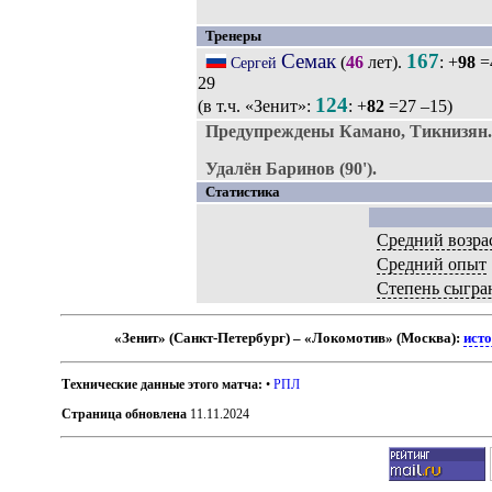
Тренеры
Семак
167
(
46
лет).
: +
98
=
Сергей
29
124
(в т.ч. «Зенит»:
: +
82
=27 –15)
Предупреждены Камано, Тикнизян.
Удалён Баринов (90').
Статистика
Средний возра
Средний опыт
Степень сыгра
«Зенит» (Санкт-Петербург) – «Локомотив» (Москва):
исто
Технические данные этого матча:
•
РПЛ
Страница обновлена
11.11.2024