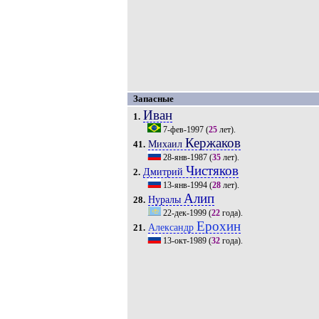
Запасные
Иван
1.
7-фев-1997
(
25
лет).
Кержаков
Михаил
41.
28-янв-1987
(
35
лет).
Чистяков
Дмитрий
2.
13-янв-1994
(
28
лет).
Алип
Нуралы
28.
22-дек-1999
(
22
года).
Ерохин
Александр
21.
13-окт-1989
(
32
года).