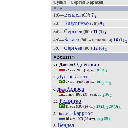
Судья – Сергей Карасёв.
Голы
Вендел
1:0—
(63')
7
2
Клаудиньо
2:0—
(76')
9
1
Сергеев
3:0—
(80')
11
(
5
)
1
Бакаев
4:0—
(90' – пенальти)
16
(
1
)
1
Сергеев
5:0—
(90')
12
(
6
)
2
«Зенит»
Одоевский
Даниил
71.
8
8
22-янв-2003
(
19
лет).
3
3
Дуглас Сантос
3.
86
85
22-мар-1994
(
28
лет).
3
3
Ловрен
Деян
6.
37
36
5-июл-1989
(
33
года).
2
2
Родригао
55.
29
3
29
3
11-сен-1995
(
26
лет).
(
)
(
)
3
3
Барриос
Вильмар
5.
92
89
16-окт-1993
(
28
лет).
3
3
Вендел
8.