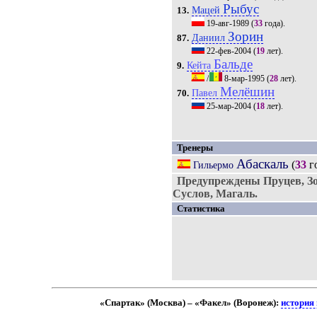
Рыбус
Мацей
13.
19-авг-1989
(
33
года).
Зорин
Даниил
87.
22-фев-2004
(
19
лет).
Бальде
Кейта
9.
/
8-мар-1995
(
28
лет).
Мелёшин
Павел
70.
25-мар-2004
(
18
лет).
Тренеры
Абаскаль
(
33
г
Гильермо
Предупреждены Пруцев, Зо
Суслов, Магаль.
Статистика
«Спартак» (Москва) – «Факел» (Воронеж):
история 