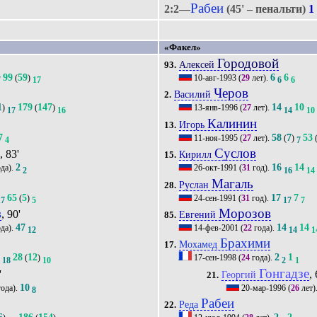
Рабеи
2:2—
(45' – пенальти)
1
«Факел»
Городовой
Алексей
93.
99
59
6
6
(
)
10-авг-1993
(
29
лет).
7
17
6
6
Черов
Василий
2.
1
179
147
14
10
)
(
)
13-янв-1996
(
27
лет).
17
16
14
10
Калинин
Игорь
13.
7
58
7
53
11-ноя-1995
(
27
лет).
(
)
4
7
ш
Суслов
, 83'
Кирилл
15.
2
16
14
да).
26-окт-1991
(
31
год).
2
16
14
Магаль
Руслан
28.
65
5
17
7
(
)
24-сен-1991
(
31
год).
17
5
17
7
в
Морозов
, 90'
Евгений
85.
47
14
14
да).
14-фев-2001
(
22
года).
12
14
1
Брахими
Мохамед
17.
28
12
2
1
)
(
)
17-сен-1998
(
24
года).
18
10
2
1
Гонгадзе
'
, 
Георгий
21.
10
ода).
20-мар-1996
(
26
лет)
8
Рабеи
Реда
22.