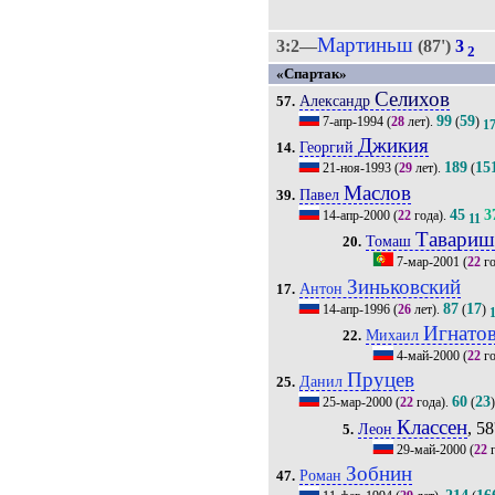
Мартиньш
3:2—
(87')
3
2
«Спартак»
Селихов
Александр
57.
99
59
7-апр-1994
(
28
лет).
(
)
1
Джикия
Георгий
14.
189
15
21-ноя-1993
(
29
лет).
(
Маслов
Павел
39.
45
3
14-апр-2000
(
22
года).
11
Тавари
Томаш
20.
7-мар-2001
(
22
го
Зиньковский
Антон
17.
87
17
14-апр-1996
(
26
лет).
(
)
Игнато
Михаил
22.
4-май-2000
(
22
го
Пруцев
Данил
25.
60
23
25-мар-2000
(
22
года).
(
Классен
, 58
Леон
5.
29-май-2000
(
22
г
Зобнин
Роман
47.