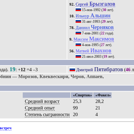
Брызгалов
Сергей
92.
15-ноя-1992
(
30
лет).
Альшин
Ильнур
10.
31-авг-1993
(
29
лет).
Черняков
Даниил
78.
7-янв-2001
(
22
года).
Максимов
Максим
9.
4-ноя-1995
(
27
лет).
Ивахнов
Матвей
56.
21-июл-2003
(
19
лет).
19
Пятибратов
ода).
: +
12
=4 –3
(
46
л
Дмитрий
бнин — Морозов, Квеквескири, Черов, Аппаев,
«Спартак»
«Факел»
Средний возраст
25,3
28,2
Средний опыт
99
21
Степень сыгранности
20
4
встреч