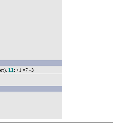
11
ет).
: +1 =7 –
3