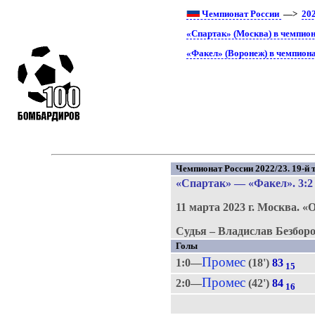
Чемпионат России
—>
20
«Спартак» (Москва) в чемпион
«Факел» (Воронеж) в чемпиона
Чемпионат России 2022/23. 19-й т
«Спартак»
—
«Факел»
. 3:2
11 марта 2023 г.
Москва.
«О
Судья – Владислав Безборо
Голы
Промес
1:0—
(18')
83
15
Промес
2:0—
(42')
84
16