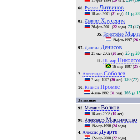
214
16
11-фев-1994
(
29
лет).
(
Литвинов
Руслан
68.
41
28
18-авг-2001
(
21
год).
16
Хлусевич
Даниил
82.
73
27
26-фев-2001
(
22
года).
(
Март
Кристофер
35.
19-фев-1997
(
26
л
Денисов
Даниил
97.
25
20
21-окт-2002
(
20
лет).
19
Николсо
Шамар
11.
16-мар-1997
(
25
л
Соболев
Александр
7.
130
77
7-мар-1997
(
26
лет).
(
)
Промес
Квинси
10.
166
1
4-янв-1992
(
31
год).
18
Запасные
Волков
Михаил
95.
10-апр-2003
(
19
лет).
Максименко
Александр
98.
19-мар-1998
(
24
года).
Дуарте
Алексис
4.
12-мар-2000
(
22
года).