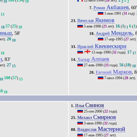
6
186
154
2
2
)
(
)
12-июл-1994
(
28
лет).
19
19
2
2
Акбашев
, 60
Роман
7.
1-ноя-1991
(
31
год).
13
Якимов
Вячеслав
23.
57
25
16
1
6
1
)
(
)
5-янв-1998
(
25
лет).
(
)
(
)
18
18
1
иньш
Мендель
, 58'
, 
Андрей
18.
20
ет).
17-апр-1995
(
27
лет)
10
Квеквескири
Ираклий
33.
17
/
12-мар-1990
(
32
года).
18
17
н
Аппаев
, 83'
Хызыр
14.
27
56
18
ет).
27-янв-1990
(
33
года).
(
)
15
18
Марков
, 8
Евгений
20.
100
57
(
)
7-июл-1994
(
28
лет).
18
15
58
18
Свинов
Илья
1.
25-сен-2000
(
22
года).
Смирнов
Михаил
25.
3-июн-1990
(
32
года).
Мастерной
Владислав
88.
17-ноя-1995
(
27
лет).