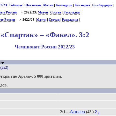
22/23
:
Таблица
|
Шахматка
|
Матчи
|
Календарь
|
Кто играл
|
Бомбардиры
|
ате России
—> 2022/23:
Матчи
|
Состав
|
Раскладка
|
те России
—> 2022/23:
Матчи
|
Состав
|
Раскладка
|
«Спартак» – «Факел». 3:2
Чемпионат России 2022/23
ур.
 (2:2)
ткрытие-Арена».
5 000 зрителей.
дов.
Аппаев
2:1—
(43')
2
2