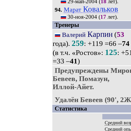
29-май-2004
(
18
лет).
Ковальков
Марат
94.
30-ноя-2004
(
17
лет).
Тренеры
Карпин
(
53
Валерий
259
года).
: +119 =66 –
74
125
(в т.ч. «Ростов»:
: +5
=33 –
41
)
Предупреждены Мироно
Бевеев, Помазун,
Иллой-Айет.
Удалён Бевеев (90', 2Ж
Статистика
Средний воз
Средний оп