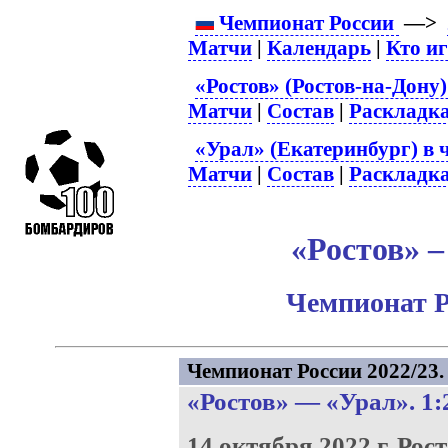
Чемпионат России
—>
Матчи
|
Календарь
|
Кто и
«Ростов» (Ростов-на-Дону)
Матчи
|
Состав
|
Раскладк
«Урал» (Екатеринбург) в 
Матчи
|
Состав
|
Раскладк
«Ростов» –
Чемпионат Р
Чемпионат России 2022/23. 
«Ростов»
—
«Урал»
. 1:
14 октября 2022 г.
Рост