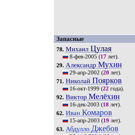
Запасные
Цулая
Михаил
78.
8-фев-2005
(
17
лет).
Мухин
Александр
29.
29-апр-2002
(
20
лет).
Поярков
Николай
71.
16-окт-1999
(
22
года).
Мелёхин
Виктор
92.
16-дек-2003
(
18
лет).
Комаров
Иван
62.
15-апр-2003
(
19
лет).
Джебов
Абдулло
63.