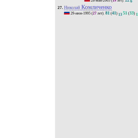
22
28-май-2003
(
19
лет).
6
Комличенко
Николай
27.
81
41
51
33
29-июн-1995
(
27
лет).
(
)
(
)
13
1