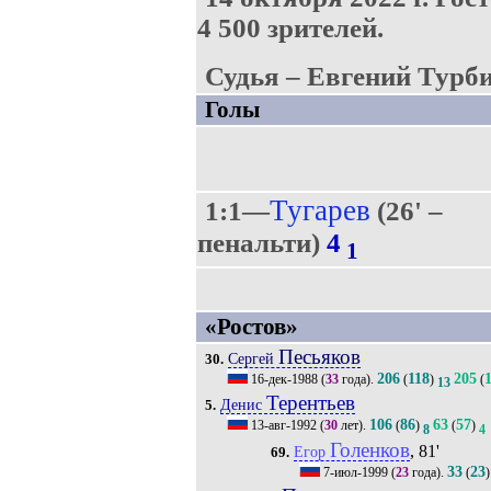
4 500 зрителей.
Судья – Евгений Турби
Голы
Тугарев
1:1—
(26' –
пенальти)
4
1
«Ростов»
Песьяков
Сергей
30.
206
118
205
16-дек-1988
(
33
года).
(
)
(
13
Терентьев
Денис
5.
106
86
63
57
13-авг-1992
(
30
лет).
(
)
(
)
8
4
Голенков
, 81'
Егор
69.
33
23
7-июл-1999
(
23
года).
(
)