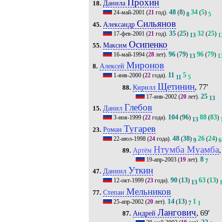
Прохин
Данила
18.
48
8
34
5
24-май-2001
(
21
год).
(
)
(
)
8
5
Сильянов
Александр
45.
35
25
32
25
17-фев-2001
(
21
год).
(
)
(
)
13
1
Осипенко
Максим
55.
96
79
96
79
16-май-1994
(
28
лет).
(
)
(
)
13
1
Миронов
Алексей
8.
11
5
1-янв-2000
(
22
года).
11
5
Щетинин
, 77'
Кирилл
88.
25
17-янв-2002
(
20
лет).
13
Глебов
Данил
15.
104
96
88
83
3-ноя-1999
(
22
года).
(
)
(
)
13
Тугарев
Роман
23.
48
38
26
24
22-июл-1998
(
24
года).
(
)
(
)
9
6
Нтумба Муамба
,
Артём
89.
8
19-апр-2003
(
19
лет).
7
Уткин
Даниил
47.
90
13
63
13
12-окт-1999
(
23
года).
(
)
(
)
13
Мельников
Степан
77.
14
13
1
25-апр-2002
(
20
лет).
(
)
7
1
Лангович
, 69'
Андрей
87.