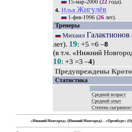
15-мар-2000
(
22
года).
Жигулёв
Илья
4.
1-фев-1996
(
26
лет).
Тренеры
Галактионов
Михаил
19
лет).
: +5 =6 –
8
(в т.ч. «Нижний Новгоро
10
: +3 =3 –
4
)
Предупреждены Кротов
Статистика
Средний возраст
Средний опыт
Степень сыграннос
«Нижний Новгород» (Нижний Новгород) – «Оренбург» (О