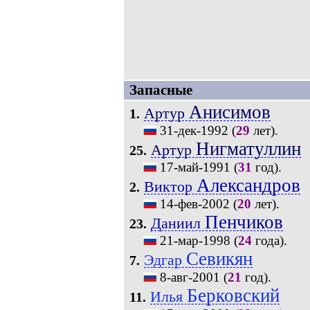
Запасные
Анисимов
Артур
1.
31-дек-1992
(
29
лет).
Нигматуллин
Артур
25.
17-май-1991
(
31
год).
Александров
Виктор
2.
14-фев-2002
(
20
лет).
Пенчиков
Даниил
23.
21-мар-1998
(
24
года).
Севикян
Эдгар
7.
8-авг-2001
(
21
год).
Берковский
Илья
11.