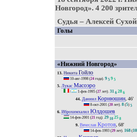
Новгород».
4 200 зрител
Судья – Алексей Сухой
Голы
«Нижний Новгород»
Гойло
Никита
13.
9
9
10-авг-1998
(
24
года).
5
5
Масоэро
Лукас
5.
31
28
/
1-фев-1995
(
27
лет).
6
6
Корнюшин
, 46'
Даниил
44.
8
5
8-окт-2001
(
20
лет).
(
)
5
Юлдошев
Иброхимхалил
6.
29
25
14-фев-2001
(
21
год).
10
8
Кротов
, 68'
Вячеслав
9.
168
1
14-фев-1993
(
29
лет).
(