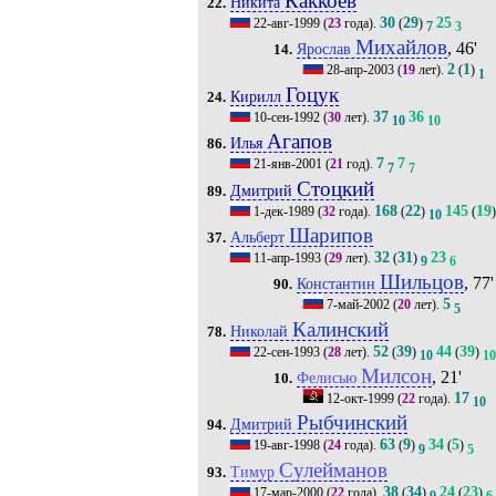
Каккоев
Никита
22.
30
29
25
22-авг-1999
(
23
года).
(
)
7
3
Михайлов
, 46'
Ярослав
14.
2
1
28-апр-2003
(
19
лет).
(
)
1
Гоцук
Кирилл
24.
37
36
10-сен-1992
(
30
лет).
10
10
Агапов
Илья
86.
7
7
21-янв-2001
(
21
год).
7
7
Стоцкий
Дмитрий
89.
168
22
145
19
1-дек-1989
(
32
года).
(
)
(
)
10
Шарипов
Альберт
37.
32
31
23
11-апр-1993
(
29
лет).
(
)
9
6
Шильцов
, 77'
Константин
90.
5
7-май-2002
(
20
лет).
5
Калинский
Николай
78.
52
39
44
39
22-сен-1993
(
28
лет).
(
)
(
)
10
10
Милсон
, 21'
Фелисью
10.
17
12-окт-1999
(
22
года).
10
Рыбчинский
Дмитрий
94.
63
9
34
5
19-авг-1998
(
24
года).
(
)
(
)
9
5
Сулейманов
Тимур
93.
38
34
24
23
17-мар-2000
(
22
года).
(
)
(
)