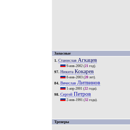
Запасные
Агкацев
Станислав
1.
9-янв-2002
(
21
год).
Кокарев
Никита
97.
8-янв-2003
(
20
лет).
Литвинов
Вячеслав
84.
1-апр-2001
(
22
года).
Петров
Сергей
98.
2-янв-1991
(
32
года).
Тренеры