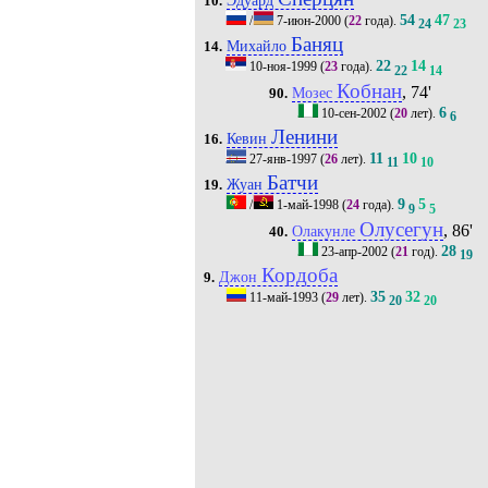
10.
54
47
/
7-июн-2000
(
22
года).
24
23
Баняц
Михайло
14.
22
14
10-ноя-1999
(
23
года).
22
14
Кобнан
, 74'
Мозес
90.
6
10-сен-2002
(
20
лет).
6
Ленини
Кевин
16.
11
10
27-янв-1997
(
26
лет).
11
10
Батчи
Жуан
19.
9
5
/
1-май-1998
(
24
года).
9
5
Олусегун
, 86'
Олакунле
40.
28
23-апр-2002
(
21
год).
19
Кордоба
Джон
9.
35
32
11-май-1993
(
29
лет).
20
20