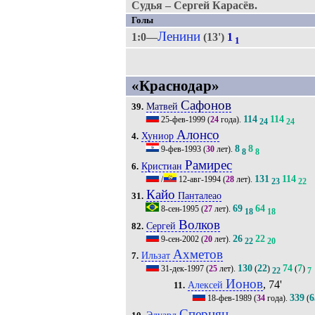
Судья – Сергей Карасёв.
Голы
Ленини
1:0—
(13')
1
1
«Краснодар»
Сафонов
Матвей
39.
114
114
25-фев-1999
(
24
года).
24
24
Алонсо
Хуниор
4.
8
8
9-фев-1993
(
30
лет).
8
8
Рамирес
Кристиан
6.
131
114
/
12-авг-1994
(
28
лет).
23
22
Кайо
Панталеао
31.
69
64
8-сен-1995
(
27
лет).
18
18
Волков
Сергей
82.
26
22
9-сен-2002
(
20
лет).
22
20
Ахметов
Ильзат
7.
130
22
74
7
31-дек-1997
(
25
лет).
(
)
(
)
22
7
Ионов
, 74'
Алексей
11.
339
6
18-фев-1989
(
34
года).
(
Сперцян
Эдуард