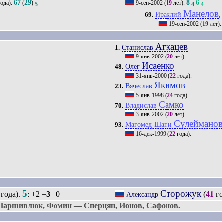
67
29
8
6
ода).
(
)
9-сен-2002
(
19
лет).
5
4
4
Манелов
,
Ираклий
69.
19-сен-2002
(
19
лет)
Агкацев
Станислав
1.
9-янв-2002
(
20
лет).
Исаенко
Олег
48.
31-янв-2000
(
22
года).
Якимов
Вячеслав
23.
5-янв-1998
(
24
года).
Самко
Владислав
70.
3-янв-2002
(
20
лет).
Сулеймано
Магомед-Шапи
93.
16-дек-1999
(
22
года).
5
Сторожук
года).
: +2 =
3
–0
(
41
го
Александр
 Паршивлюк, Фомин — Сперцян, Ионов, Сафонов.