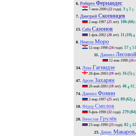
Фернандес
Роберто
6.
3
3
7-июн-2000
(
22
года).
3
3
Скопинцев
Дмитрий
7.
106
66
2-мар-1997
(
25
лет).
(
)
Сазонов
Саба
15.
11
10
1-фев-2002
(
20
лет).
(
)
4
Моро
Никола
8.
57
5
12-мар-1998
(
24
года).
5
Лесово
Даниил
11.
12-янв-1998
(
24
г
Гагнидзе
Лука
34.
16
5
28-фев-2003
(
19
лет).
(
)
5
Захарян
Арсен
47.
46
42
26-май-2003
(
19
лет).
4
Фомин
Даниил
74.
89
62
2-мар-1997
(
25
лет).
(
)
4
Смолов
Фёдор
10.
279
84
9-фев-1990
(
32
года).
(
Грулёв
Вячеслав
20.
82
4
23-мар-1999
(
23
года).
5
Макаров
Денис
25.