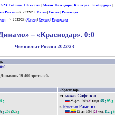
22/23
:
Таблица
|
Шахматка
|
Матчи
|
Календарь
|
Кто играл
|
Бомбардиры
|
ате России
—> 2022/23:
Матчи
|
Состав
|
Раскладка
|
ссии
—> 2022/23:
Матчи
|
Состав
|
Раскладка
|
Динамо» – «Краснодар». 0:0
Чемпионат России 2022/23
р.
 0:0
«Динамо».
19 400 зрителей.
«Краснодар»
Сафонов
Матвей
39.
69
95
95
25-фев-1999
(
23
года).
5
5
5
Рамирес
Кристиан
6.
3
256
52
112
9
)
(
)
/
12-авг-1994
(
28
лет).
5
5
4