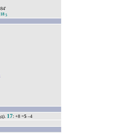
 84'
18
.
5
в
17
д).
: +8 =
5
–4