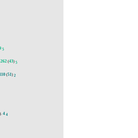
9
5
262
43
(
)
5
110
51
(
)
2
4
).
4