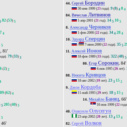
Бородин
Сергей
44.
9
8
8
30-янв-1999
(
23
года).
(
)
4
4
Литвинов
Вячеслав
84.
82
53
14
10
(
)
1-апр-2001
(
21
год).
5
5
5
5
Черников
Александр
8.
7
34
28
1-фев-2000
(
22
года).
4
4
4
Сперцян
Эдуард
10.
1
35
2
/
7-июн-2000
(
22
года).
5
5
й
Ионов
, 81'
Алексей
11.
79
33
322
48
ода).
(
)
18-фев-1989
(
33
года).
(
)
3
5
Сорокин
, 84'
Егор
80.
6
2
(
)
4-ноя-1995
(
26
лет).
2
Кривцов
Никита
88.
23
15
18-авг-2002
(
19
лет).
4
3
2
Кордоба
Джон
9.
89
62
18
15
(
)
11-май-1993
(
29
лет).
4
3
3
Баняц
, 66'
Михайло
14.
205
40
)
(
)
10-ноя-1999
(
22
года
5
5
Олусегун
Олакунле
40.
2
13
13
23-апр-2002
(
20
лет).
5
4
4
Волков
, 46'
Сергей
82.