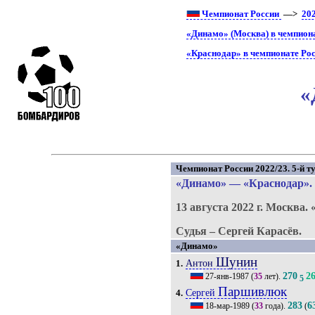
Чемпионат России
—>
20
«Динамо» (Москва) в чемпион
«Краснодар» в чемпионате Ро
«
Чемпионат России 2022/23. 5-й ту
«Динамо»
—
«Краснодар»
.
13 августа 2022 г.
Москва.
Судья – Сергей Карасёв.
«Динамо»
Шунин
Антон
1.
270
2
27-янв-1987
(
35
лет).
5
Паршивлюк
Сергей
4.
283
6
18-мар-1989
(
33
года).
(