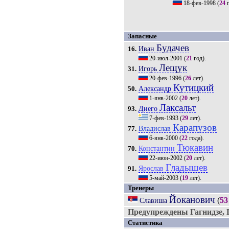
18-фев-1998
(
24
г
Запасные
Будачев
Иван
16.
20-июл-2001
(
21
год).
Лещук
Игорь
31.
20-фев-1996
(
26
лет).
Кутицкий
Александр
50.
1-янв-2002
(
20
лет).
Лаксальт
Диего
93.
7-фев-1993
(
29
лет).
Карапузов
Владислав
77.
6-янв-2000
(
22
года).
Тюкавин
Константин
70.
22-июн-2002
(
20
лет).
Гладышев
Ярослав
91.
5-май-2003
(
19
лет).
Тренеры
Йоканович
(
53
Славиша
Предупреждены Гагнидзе,
Статистика