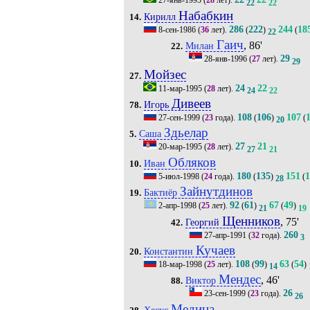
27-янв-1995
(
28
лет).
22
22
Набабкин
Кирилл
14.
286
222
244
18
8-сен-1986
(
36
лет).
(
)
(
22
Гаич
, 86'
Милан
22.
29
28-янв-1996
(
27
лет).
29
Мойзес
27.
24
22
11-мар-1995
(
28
лет).
24
22
Дивеев
Игорь
78.
108
106
107
27-сен-1999
(
23
года).
(
)
(
20
Здьелар
Саша
5.
27
21
20-мар-1995
(
28
лет).
27
21
Обляков
Иван
10.
180
135
151
1
5-июл-1998
(
24
года).
(
)
(
28
Зайнутдинов
Бактиёр
19.
92
61
67
49
2-апр-1998
(
25
лет).
(
)
(
)
21
19
Щенников
, 75'
Георгий
42.
260
27-апр-1991
(
32
года).
3
Кучаев
Константин
20.
108
99
63
54
18-мар-1998
(
25
лет).
(
)
(
)
14
Мендес
, 46'
Виктор
88.
26
23-сен-1999
(
23
года).
26
Медина
Хесус