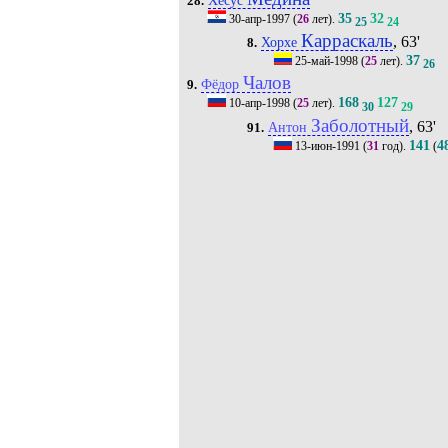
28.
35
32
30-апр-1997
(
26
лет).
25
24
Карраскаль
, 63'
Хорхе
8.
37
25-май-1998
(
25
лет).
26
Чалов
Фёдор
9.
168
127
10-апр-1998
(
25
лет).
30
29
Заболотный
, 63'
Антон
91.
141
4
13-июн-1991
(
31
год).
(