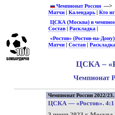
Чемпионат России
—>
Матчи
|
Календарь
|
Кто и
ЦСКА (Москва) в чемпион
Состав
|
Раскладка
|
«Ростов» (Ростов-на-Дону)
Матчи
|
Состав
|
Раскладк
ЦСКА – «Р
Чемпионат Р
Чемпионат России 2022/23. 
ЦСКА
—
«Ростов»
. 4:1
3 июня 2023 г.
Москва