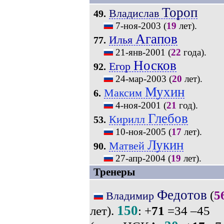
Тороп
Владислав
49.
7-ноя-2003
(
19
лет).
Агапов
Илья
77.
21-янв-2001
(
22
года).
Носков
Егор
92.
24-мар-2003
(
20
лет).
Мухин
Максим
6.
4-ноя-2001
(
21
год).
Глебов
Кирилл
53.
10-ноя-2005
(
17
лет).
Лукин
Матвей
90.
27-апр-2004
(
19
лет).
Тренеры
Федотов
(
5
Владимир
150
лет).
: +
71
=34 –45