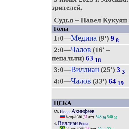
зрителей.
Судья – Павел Кукуян 
Голы
Медина
1:0—
(9')
9
8
Чалов
2:0—
(16' –
пенальти)
63
18
Виллиан
3:0—
(25')
3
3
Чалов
4:0—
(33')
64
19
ЦСКА
Акинфеев
Игорь
35.
543
540
8-апр-1986
(
37
лет).
29
29
Виллиан
Роша
4.
22
22